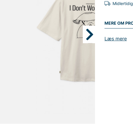
Midlertidi
MERE OM PR
Læs mere