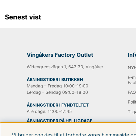
Senest vist
Vingåkers Factory Outlet
In
Widengrensvägen 1, 643 30, Vingåker
NY
E-ma
ÅBNINGSTIDER I BUTIKKEN
Fac
Mandag – Fredag 10:00–19:00
Lørdag – Søndag 09:00–18:00
FA
Poli
ÅBNINGSTIDER I FYNDTELTET
Alle dage: 11:00–17:45
Til
ÅBNINGSTIDER PÅ HELLIGDAGE
Vi bruger cookies til at forbedre vores hjemmeside o