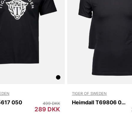
WEDEN
TIGER OF SWEDEN
5617 050
Heimdall T69806 050
499 DKK
289 DKK