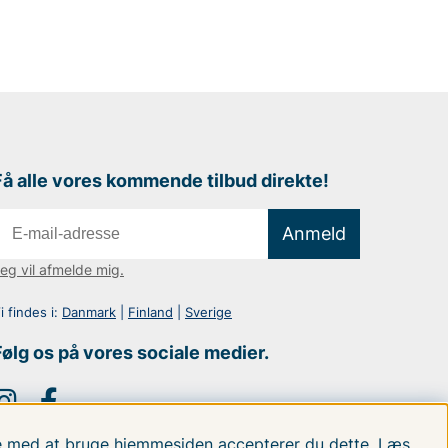
Få alle vores kommende tilbud direkte!
Anmeld
eg vil afmelde mig.
i findes i:
Danmark
|
Finland
|
Sverige
Følg os på vores sociale medier.
tte med at bruge hjemmesiden accepterer du dette.
Læs