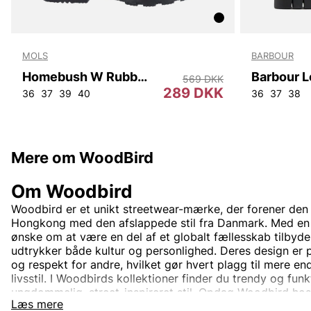
MOLS
BARBOUR
Homebush W Rubber Boot
569 DKK
289 DKK
36
37
39
40
36
37
38
Mere om WoodBird
Om Woodbird
Woodbird er et unikt streetwear-mærke, der forener den 
Hongkong med den afslappede stil fra Danmark. Med en
ønske om at være en del af et globalt fællesskab tilbyde
udtrykker både kultur og personlighed. Deres design er 
og respekt for andre, hvilket gør hvert plagg til mere en
livsstil. I Woodbirds kollektioner finder du trendy og funkt
ungdommelig, street-inspireret stil. Opdag Woodbird hos
Læs mere
for den moderne og passionerede modeelsker.