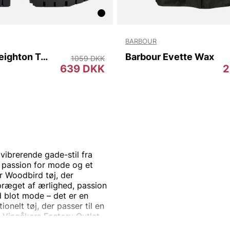
BARBOUR
Barbour Leighton Tall Welly
Barbour Evette Wax
1059 DKK
639 DKK
2
vibrerende gade-stil fra
 passion for mode og et
r Woodbird tøj, der
præget af ærlighed, passion
d blot mode – det er en
ionelt tøj, der passer til en
 Vingåkers Factory Outlet –