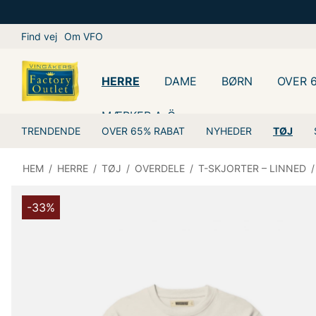
Find vej
Om VFO
HERRE
DAME
BØRN
OVER 
MÆRKER A-Ö
TRENDENDE
OVER 65% RABAT
NYHEDER
TØJ
HEM
/
HERRE
/
TØJ
/
OVERDELE
/
T-SKJORTER – LINNED
/
-33%