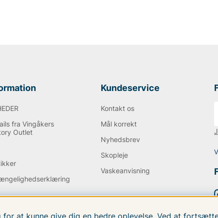
formation
Kundeservice
HEDER
Kontakt os
ils fra Vingåkers
Mål korrekt
J
tory Outlet
Nyhedsbrev
Q
V
Skopleje
tikker
Vaskeanvisning
gængelighedserklæring
g for at kunne give dig en bedre oplevelse. Ved at fortsæ