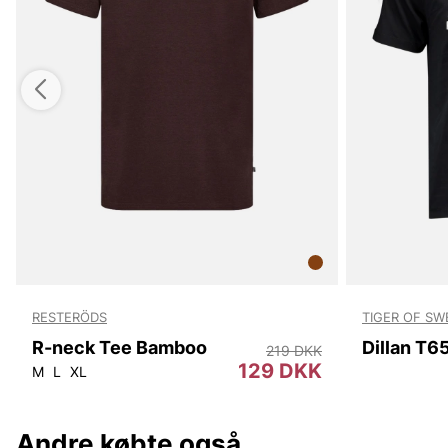
RESTERÖDS
TIGER OF S
R-neck Tee Bamboo
Dillan T6
219 DKK
129 DKK
M
L
XL
Andre købte også