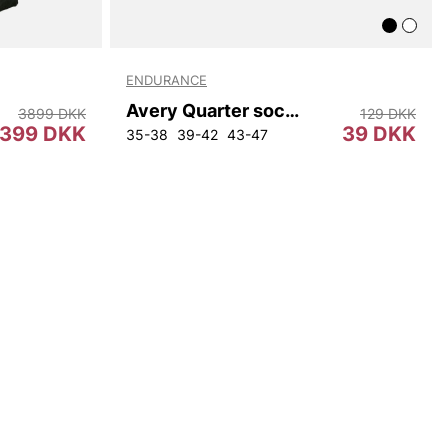
ENDURANCE
Avery Quarter sock 3-pack
3899 DKK
129 DKK
399 DKK
39 DKK
35-38
39-42
43-47