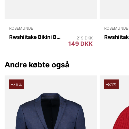
ROSEMUNDE
ROSEMUNDE
Rwshiitake Bikini Brief
219 DKK
149 DKK
Andre købte også
-76%
-81%