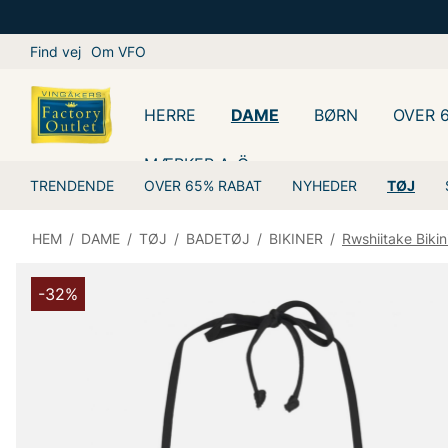
Find vej
Om VFO
HERRE
DAME
BØRN
OVER 
MÆRKER A-Ö
TRENDENDE
OVER 65% RABAT
NYHEDER
TØJ
HEM
/
DAME
/
TØJ
/
BADETØJ
/
BIKINER
/
Rwshiitake Bikin
-32%