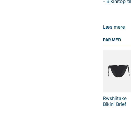
- Bikinitop t
Læs mere
Tak fordi du
Vingåker.
Læ
PAR MED
Rwshiitake
Bikini Brief