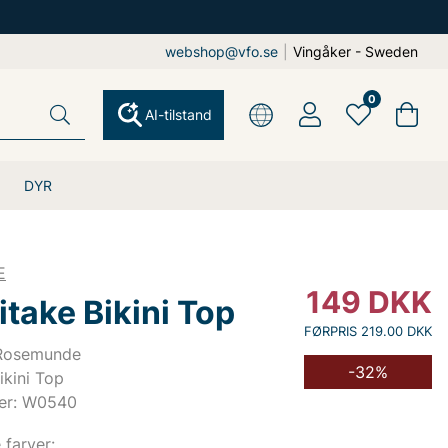
webshop@vfo.se
|
Vingåker - Sweden
0
AI-tilstand
DYR
E
149
DKK
take Bikini Top
FØRPRIS 219.00 DKK
 Rosemunde
-32%
ikini Top
er: W0540
e farver: