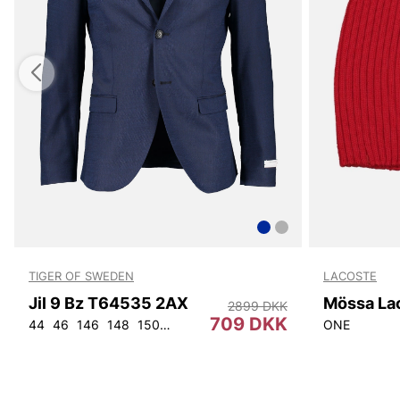
TIGER OF SWEDEN
LACOSTE
Jil 9 Bz T64535 2AX
Mössa La
2899 DKK
709 DKK
44
46
146
148
150
152
92
96
100
104
108
ONE