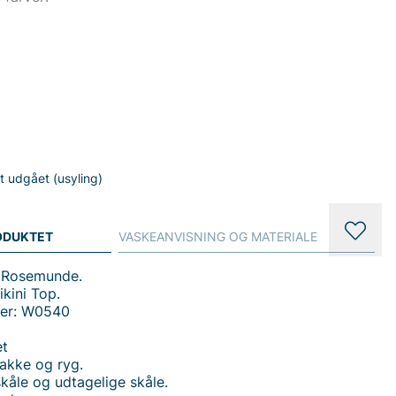
gt udgået (usyling)
ODUKTET
VASKEANVISNING OG MATERIALE
a Rosemunde.
ikini Top.
mer: W0540
et
akke og ryg.
skåle og udtagelige skåle.