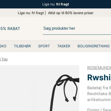
Lige nu:
fri fragt
Lige nu: fri fragt | Altid op til 80% lavere priser
65% RABAT
SKO
TILBEHØR
SPORT
TASKER
BOLIGINDRETNING
i Top
ROSEMUND
Rwshii
Badetøj fra
Rwshiitake B
artikelnumm
Findes i fler