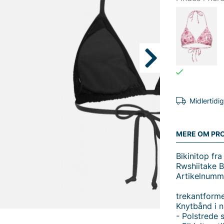
Midlertidi
MERE OM PR
Bikinitop fr
Rwshiitake B
Artikelnum
trekantform
Knytbånd i n
- Polstrede 