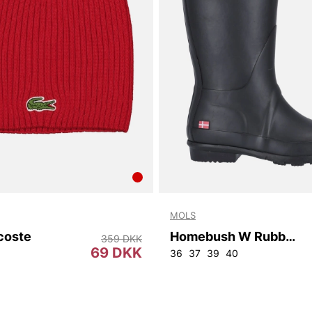
MOLS
coste
Homebush W Rubber Boot
359 DKK
69 DKK
36
37
39
40