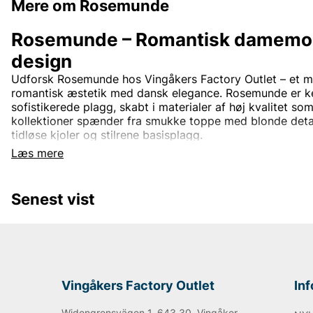
Mere om Rosemunde
Rosemunde – Romantisk damemo
design
Udforsk Rosemunde hos Vingåkers Factory Outlet – et m
romantisk æstetik med dansk elegance. Rosemunde er ke
sofistikerede plagg, skabt i materialer af høj kvalitet s
kollektioner spænder fra smukke toppe med blonde detalj
tidløse kjoler og stilrene basisplagg.
Læs mere
Rosemunde-design er tidløs og passer perfekt til kvinder
mellem komfort og stil. Med fokus på kvalitet og detaljer
nemt kan bruges både til hverdag og til fest.
Senest vist
Rosemunde – Feminint modetøj til outlet
På Vingåkers Factory Outlet finder du et nøje udvalgt so
fantastiske outletpriser. Lad dig inspirere af dansk des
med feminint tøj, der aldrig går af mode.
Vingåkers Factory Outlet
In
Widengrensvägen 1, 643 30, Vingåker