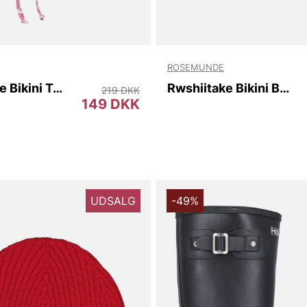
ROSEMUNDE
Rwshiitake Bikini Top
Rwshiitake Bikini Brief
219 DKK
149 DKK
UDSALG
-49%