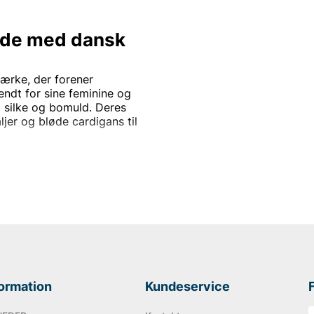
de med dansk
ærke, der forener
ndt for sine feminine og
om silke og bomuld. Deres
er og bløde cardigans til
, der søger en balance
 tilbyder mærket tøj, der
priser.
rtiment af Rosemunde til
ign og opdater din garderobe
formation
Kundeservice