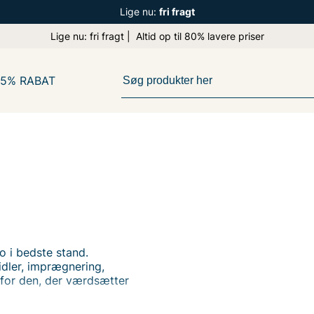
Lige nu:
fri fragt
Lige nu: fri fragt | Altid op til 80% lavere priser
65% RABAT
o i bedste stand.
dler, imprægnering,
 for den, der værdsætter
 forlænge levetiden på dine