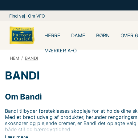
Find vej
Om VFO
HERRE
DAME
BØRN
OVER 
MÆRKER A-Ö
HEM
/
BANDI
BANDI
Om Bandi
Bandi tilbyder førsteklasses skopleje for at holde dine sk
Med et bredt udvalg af produkter, herunder rengøringsmi
skosnører og plejende cremer, er Bandi det oplagte valg
både stil og bæredygtighed.
Deres innovative formler er udformede til at beskytte og
Læs mere