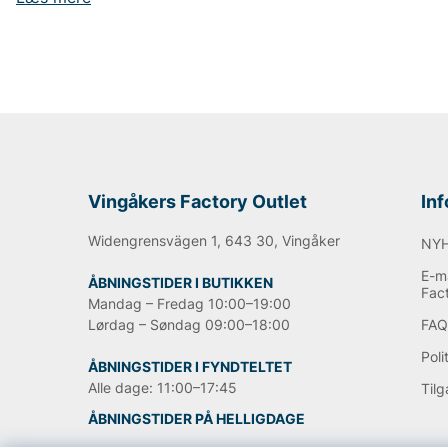
sko, uanset materiale.
Oplev hvordan Bandi kan hjælpe dig med at passe på di
udseende.
Handle hos Vingåkers Factory Outlet for at få adgang til s
Andre populære mærker:
Lee
Vingåkers Factory Outlet
In
NN07
Sveriges tiger
Widengrensvägen 1, 643 30, Vingåker
Replay
NY
Oscar Jacobson
E-ma
ÅBNINGSTIDER I BUTIKKEN
Björn Borg
Fac
Mandag – Fredag 10:00–19:00
Lørdag – Søndag 09:00–18:00
FA
Poli
ÅBNINGSTIDER I FYNDTELTET
Alle dage: 11:00–17:45
Til
ÅBNINGSTIDER PÅ HELLIGDAGE