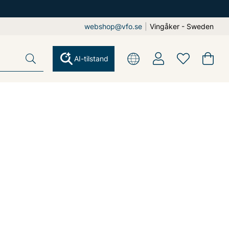
webshop@vfo.se
|
Vingåker - Sweden
AI-tilstand