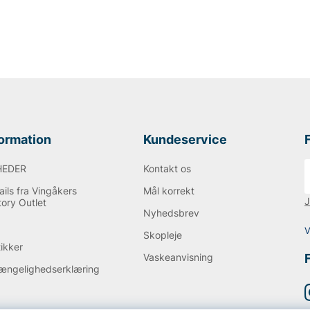
ne sko og bevare deres
kopleje til gode priser.
formation
Kundeservice
HEDER
Kontakt os
ils fra Vingåkers
Mål korrekt
J
tory Outlet
Nyhedsbrev
Q
V
Skopleje
tikker
Vaskeanvisning
gængelighedserklæring