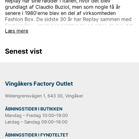
Replay har sine rødder i Italien, hvor det blev
grundlagt af Claudio Buziol, men som nogle få år
senere i 1980'erne blev en del af virksomheden
Fashion Box. De sidste 30 år har Replay sammen med
Fashion Box været trendsættende og siden da har det
Læs mere
været helt synonymt med høj standard og god
kvalitet. Dette har med tiden gjort Replay til et
velkendt mærke, som med tiden er vokset til at blive
Senest vist
et globalt koncept, der sælges hos adskillige
forhandlere hver dag.
Virksomheden har siden starten haft tre grundpiller:
Fremragende kvalitet, karakteristisk italiensk design
og innovativ stil. Disse grundpiller har ført mærket til
Vingåkers Factory Outlet
den succes, det har i dag, med sin ungdommelige og
moderne stil, der tilbyder trendy, moderigtige og
Widengrensvägen 1, 643 30, Vingåker
letbærbare klæder til hele familien.
Mere om Replays sortiment
ÅBNINGSTIDER I BUTIKKEN
Mandag – Fredag 10:00–19:00
Med rødder i Italien, som i mange år er blevet noget af
modeverdenens centrum, er det ikke underligt, at
Lørdag – Søndag 09:00–18:00
Replays forskellige kollektioner gennem årene har
været trendsættende og ungdommeligt moderne.
ÅBNINGSTIDER I FYNDTELTET