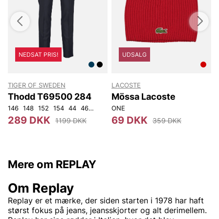
NEDSAT PRIS!
UDSALG
TIGER OF SWEDEN
LACOSTE
T
Thodd T69500 284
Mössa Lacoste
146
148
152
154
44
46
48
50
ONE
52
54
56
92
104
4
289 DKK
69 DKK
1199 DKK
359 DKK
Mere om REPLAY
Om Replay
Replay er et mærke, der siden starten i 1978 har haft
størst fokus på jeans, jeansskjorter og alt derimellem.