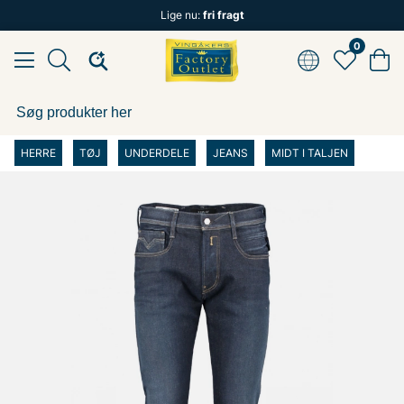
Lige nu:
fri fragt
0
HERRE
TØJ
UNDERDELE
JEANS
MIDT I TALJEN