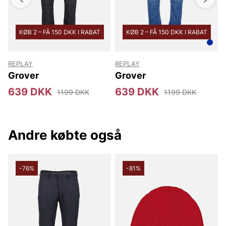
KØB 2 – FÅ 150 DKK I RABAT
KØB 2 – FÅ 150 DKK I RABAT
REPLAY
REPLAY
Grover
Grover
639 DKK
639 DKK
1199 DKK
1199 DKK
Andre købte også
-76%
-81%