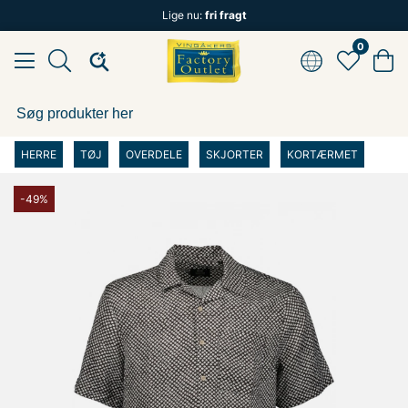
Lige nu:
fri fragt
0
HERRE
TØJ
OVERDELE
SKJORTER
KORTÆRMET
-49%