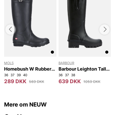
MOLS
BARBOUR
Homebush W Rubber
Barbour Leighton Tall
Boot
Welly
36
37
39
40
36
37
38
289 DKK
639 DKK
569 DKK
1059 DKK
Mere om NEUW