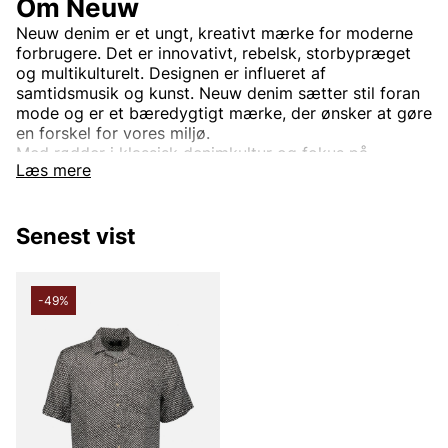
Om Neuw
Neuw denim er et ungt, kreativt mærke for moderne
forbrugere. Det er innovativt, rebelsk, storbypræget
og multikulturelt. Designen er influeret af
samtidsmusik og kunst. Neuw denim sætter stil foran
mode og er et bæredygtigt mærke, der ønsker at gøre
en forskel for vores miljø.
Med rødder i klassisk denimkultur og fokus på
Læs mere
moderne design tilbyder Neuw jeans og denimtøj, der
føles lige så godt, som de ser ud. Hver
beklædningsgenstand er skabt med omhu og en
Senest vist
passion for detaljer, hvilket gør Neuw til et oplagt valg
for denimelskere.
Andre populære mærker:
-49%
Lee
NN07
Björn Borg
Replay
Oscar Jacobson