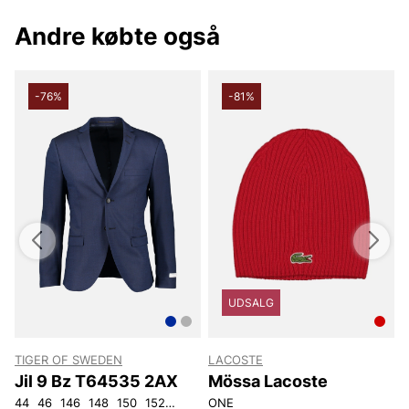
Andre købte også
-76%
-81%
UDSALG
TIGER OF SWEDEN
LACOSTE
Jil 9 Bz T64535 2AX
Mössa Lacoste
44
46
146
148
150
152
92
96
ONE
100
104
108
3