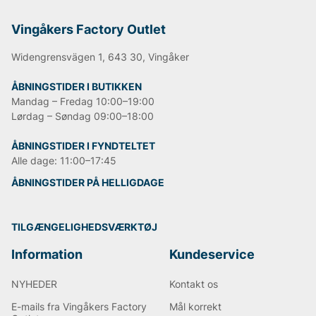
mest kendte jeansmodel er
501
og er blevet en stor
klassiker verden over.
Vingåkers Factory Outlet
Informationen er hentet fra Wikipedia.
Widengrensvägen 1, 643 30, Vingåker
ÅBNINGSTIDER I BUTIKKEN
Andre populære mærker:
Mandag – Fredag 10:00–19:00
Lørdag – Søndag 09:00–18:00
Lee
NN07
ÅBNINGSTIDER I FYNDTELTET
Björn Borg
Alle dage: 11:00–17:45
Replay
Oscar Jacobson
ÅBNINGSTIDER PÅ HELLIGDAGE
TILGÆNGELIGHEDSVÆRKTØJ
Information
Kundeservice
NYHEDER
Kontakt os
E-mails fra Vingåkers Factory
Mål korrekt