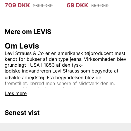
709 DKK
69 DKK
2899 DKK
359 DKK
Mere om LEVIS
Om Levis
Levi Strauss & Co
er en
amerikansk
tøjproducent mest
kendt for bukser af den type
jeans. Virksomheden blev
grundlagt i USA i 1853 af den
tysk-
jødiske
indvandreren
Levi Strauss
som begyndte at
udvikle arbejdstøj.
Fra begyndelsen blev de
fremstillet.
lærred
men senere af slidstærk
denim. I
dag er virksomheden en af verdens største
Læs mere
tøjvirksomheder.
Virksomhedens mest kendte og veletablerede mærke
er
Levi’s
Det bruges til tøj verden rundt. Oprindeligt var
Senest vist
Levi's kun et produktnavn på de
nitforstærkede
blå
jeansene, men i dag indgår også.
jakker
trøjer
Sko
og
diverse andre beklædningsgenstande og tilbehør. Den