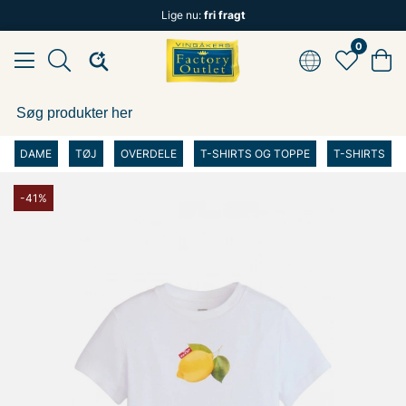
Lige nu:
fri fragt
0
DAME
TØJ
OVERDELE
T-SHIRTS OG TOPPE
T-SHIRTS
-41%