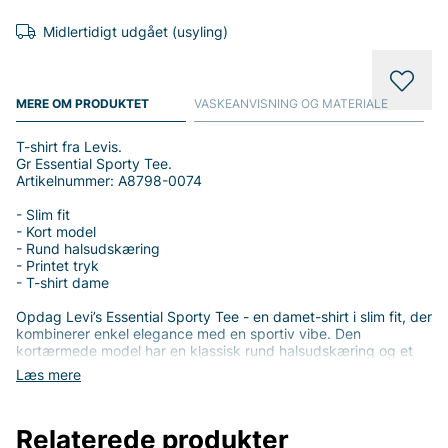
Midlertidigt udgået (usyling)
MERE OM PRODUKTET
VASKEANVISNING OG MATERIALE
T-shirt fra Levis.
Gr Essential Sporty Tee.
Artikelnummer: A8798-0074
- Slim fit
- Kort model
- Rund halsudskæring
- Printet tryk
- T-shirt dame
Opdag Levi’s Essential Sporty Tee - en damet-shirt i slim fit, der
kombinerer enkel elegance med en sportiv vibe. Den
kortærmede model har en klassisk rund halsudskæring og et
diskret printet tryk, der giver et moderne look uden at
Læs mere
overdrive. Denne t-shirt er perfekt til hverdagsbrug og
fungerer lige så godt til jeans som til joggebukser eller en
nederdel for en mere pæn, afslappet stil.
Relaterede produkter