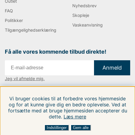
Outlet
Nyhedsbrev
FAQ
Skopleje
Politikker
Vaskeanvisning
Tilgængelighedserklæring
Få alle vores kommende tilbud direkte!
Anmeld
Jeg vil afmelde mig.
Vi findes i:
Danmark
|
Finland
|
Sverige
Vi bruger cookies til at forbedre vores hjemmeside
Følg os på vores sociale medier.
og for at kunne give dig en bedre oplevelse. Ved at
fortsætte med at bruge hjemmesiden accepterer du
dette.
Læs mere
Indstillinger
Gem alle