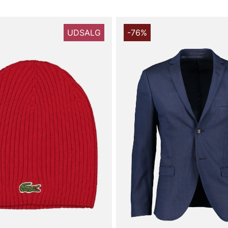
UDSALG
-76%