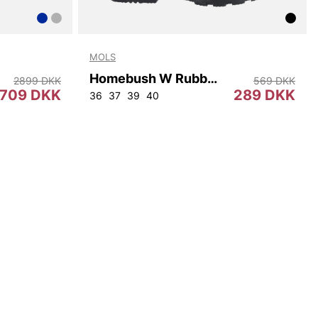
MOLS
Homebush W Rubber Boot
2899 DKK
569 DKK
709 DKK
289 DKK
2
96
100
104
108
36
37
39
40