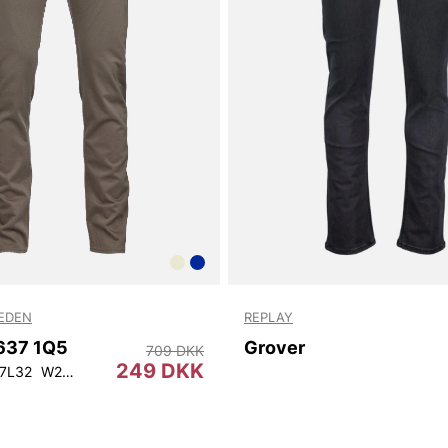
Vingåker.
Læ
WEDEN
REPLAY
2637 1Q5
Grover
709 DKK
249 DKK
7L32
W28L32
W28L34