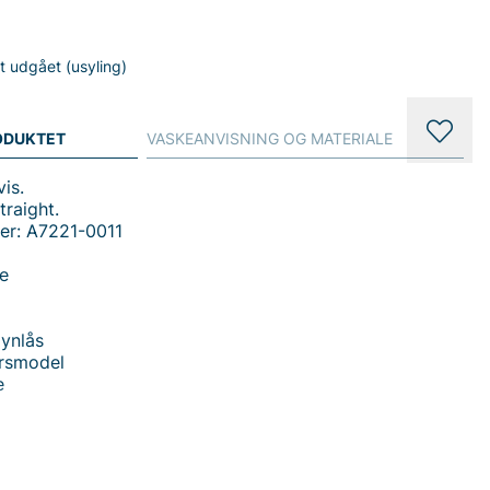
gt udgået (usyling)
ODUKTET
VASKEANVISNING OG MATERIALE
is.
raight.
er: A7221-0011
je
ynlås
rsmodel
e
 565 Loose Straight Jeans - en ægte hverdagsklassiker
il mænd, der søger både komfort og tidløs stil. Denne
rmal talje og en loose fit med lige ben, hvilket giver en