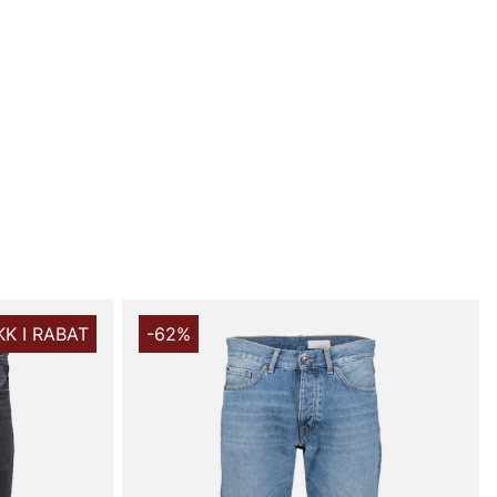
 alligevel elegant silhuet, der passer til både
k og mere pyntede outfits. Den femlommersmodel
ktisk opbevaring og det klassiske look, som Levi’s er
ens knappen med lynlås sikrer pasformen hele dagen.
i 100% bomuld føles jeansene robuste og komfortable, så
ger dem på. Den rene denimkonstruktion ånder og ældes
id, så hvert par får sin egen patina. Den tidløse farve og
lafbalancerede design gør Levi’s 565 til et sikkert valg,
 styles op eller ned - kombiner med t-shirt og sneakers
ppet hverdagslook eller med skjorte og støvler for en
 hverdagsstil.
d 565 Loose Straight jeansene er tydelige: en fleksibel,
sform, der ikke går på kompromis med den klassiske
KK I RABAT
-62%
se, holdbar bomuld og et design der passer året rundt.
er et alsidigt par jeans, der står fast i garderoben og
 bevægelsesfrihed, er dette modellen for dig. Oplev
ed Levi’s 565 Loose Straight Jeans - et smart køb for
dste mand.
køb i vores webshop. Besøg os også i vores butik i