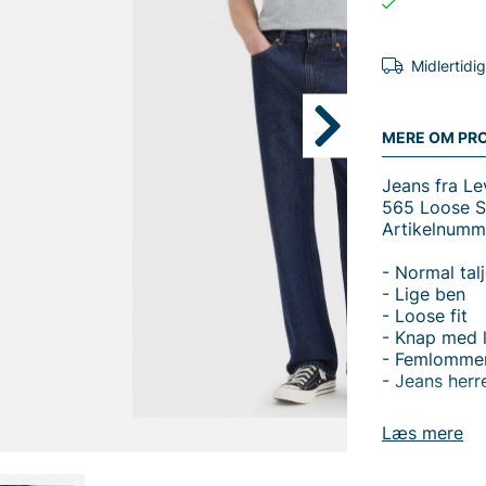
Midlertidi
MERE OM PR
Jeans fra Lev
565 Loose St
Artikelnumm
- Normal tal
- Lige ben
- Loose fit
- Knap med l
- Femlomme
- Jeans herr
Oplev Levi’s
Læs mere
som passer t
model har no