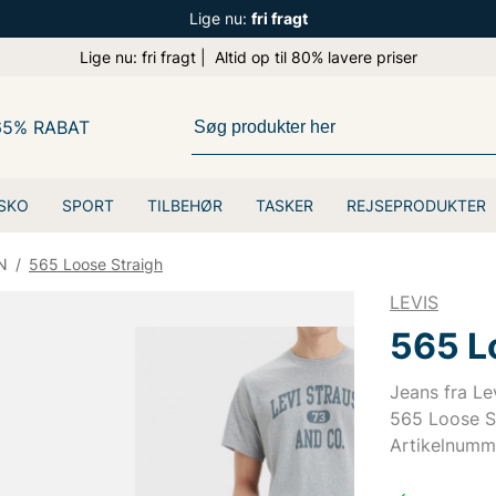
Lige nu:
fri fragt
Lige nu: fri fragt | Altid op til 80% lavere priser
65% RABAT
SKO
SPORT
TILBEHØR
TASKER
REJSEPRODUKTER
N
/
565 Loose Straigh
LEVIS
565 L
Jeans fra Lev
565 Loose St
Artikelnumm