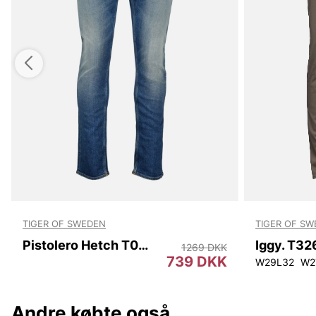
TIGER OF SWEDEN
TIGER OF S
Pistolero Hetch T00008 222
Iggy. T3
1269 DKK
739 DKK
W29L32
W2
Andre købte også