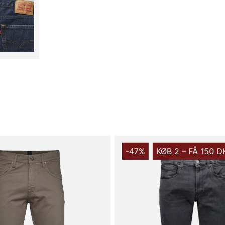
afslappet men
hverdagsloo
tilbyder pra
kendt for, m
Fremstillet 
snart du ta
smukt over t
det enkle, ve
som nemt kan
for et afsla
mere dressed
Fordelene ve
rummelig pa
-47%
KØB 2 – FÅ 150 D
Levi’s-følel
Hvis du ønsk
tilbyder god
forskellen m
den stilbevi
Tak for dit 