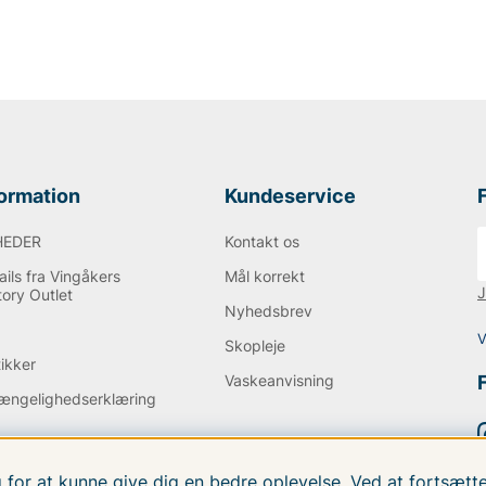
verse andre
nsmodel er
501
og er
formation
Kundeservice
HEDER
Kontakt os
ils fra Vingåkers
Mål korrekt
J
tory Outlet
Nyhedsbrev
Q
V
Skopleje
tikker
Vaskeanvisning
gængelighedserklæring
g for at kunne give dig en bedre oplevelse. Ved at fortsæ