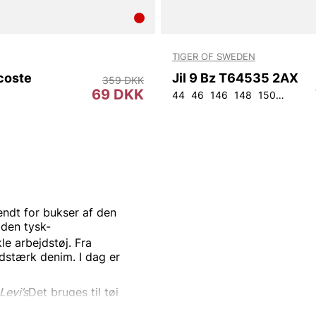
TIGER OF SWEDEN
coste
Jil 9 Bz T64535 2AX
359 DKK
69 DKK
44
46
146
148
150
152
9
ndt for bukser af den
 den
tysk-
e arbejdstøj.
Fra
idstærk
denim. I dag er
Levi’s
Det bruges til tøj
på de
nitforstærkede
blå