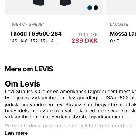
TIGER OF SWEDEN
LACOSTE
Thodd T69500 284
Mössa La
1199 DKK
289 DKK
146
148
152
154
44
46
48
50
52
54
56
92
ONE
104
Mere om LEVIS
Om Levis
Levi Strauss & Co
er en
amerikansk
tøjproducent mest ke
type
jeans. Virksomheden blev grundlagt i USA i 1853 af
jødiske
indvandreren
Levi Strauss
som begyndte at udvikl
begyndelsen blev de fremstillet.
lærred
men senere af sl
virksomheden en af verdens største tøjvirksomheder.
Virksomhedens mest kendte og veletablerede mærke er
verden rundt. Oprindeligt var Levi's kun et produktnavn 
Læs mere