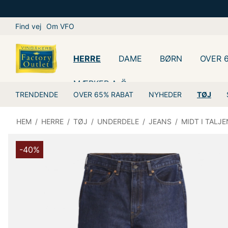
Find vej
Om VFO
HERRE
DAME
BØRN
OVER 
MÆRKER A-Ö
TRENDENDE
OVER 65% RABAT
NYHEDER
TØJ
HEM
/
HERRE
/
TØJ
/
UNDERDELE
/
JEANS
/
MIDT I TALJE
-40%