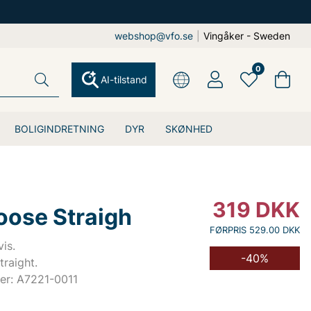
webshop@vfo.se
|
Vingåker - Sweden
0
AI-tilstand
BOLIGINDRETNING
DYR
SKØNHED
319
DKK
oose Straigh
FØRPRIS 529.00 DKK
is.
-40%
raight.
er: A7221-0011