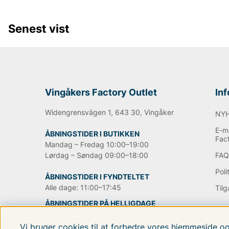
jeansene, men i dag indgår også.
jakker
trøjer
Sko
og di
beklædningsgenstande og tilbehør. Den mest kendte jea
blevet en stor klassiker verden over.
Senest vist
Informationen er hentet fra Wikipedia.
Andre populære mærker:
Vingåkers Factory Outlet
In
Lee
NN07
Widengrensvägen 1, 643 30, Vingåker
NY
Björn Borg
E-ma
Replay
ÅBNINGSTIDER I BUTIKKEN
Fac
Oscar Jacobson
Mandag – Fredag 10:00–19:00
Lørdag – Søndag 09:00–18:00
FA
Poli
ÅBNINGSTIDER I FYNDTELTET
Alle dage: 11:00–17:45
Til
ÅBNINGSTIDER PÅ HELLIGDAGE
Vi bruger cookies til at forbedre vores hjemmeside o