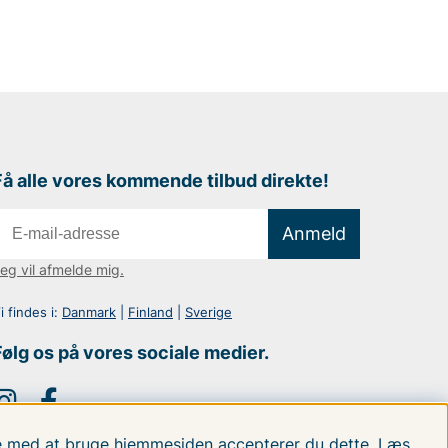
Få alle vores kommende tilbud direkte!
Anmeld
eg vil afmelde mig.
i findes i:
Danmark
|
Finland
|
Sverige
Følg os på vores sociale medier.
tte med at bruge hjemmesiden accepterer du dette.
Læs