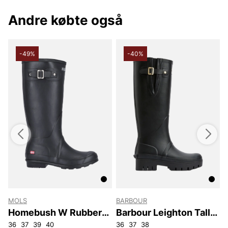
Andre købte også
-49%
-40%
MOLS
BARBOUR
Homebush W Rubber
Barbour Leighton Tall
Boot
Welly
36
37
39
40
36
37
38