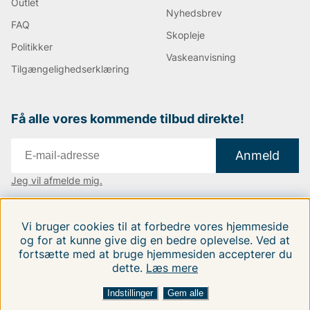
moderne former – inklusive Slim-modeller og Square
Outlet
Nyhedsbrev
Toe-sandaler.
FAQ
Skopleje
Hvorfor vælge Havaianas?
Politikker
Vaskeanvisning
Tilgængelighedserklæring
Originalet inden for gummi-flip-flops
– patenteret
design siden 1966
Let og behagelig pasform.
– perfekt til lange dage i
Få alle vores kommende tilbud direkte!
solen
Uendelige farver og mønstre.
– vælg din stil
Anmeld
Globalt anerkendt kvalitet
– elsket i over 100 lande
Jeg vil afmelde mig.
bæredygtigt design
– slidstærke såler med ikonisk
tekstur
Vi findes i:
Danmark
|
Finland
|
Sverige
Vi bruger cookies til at forbedre vores hjemmeside
Havaianas – sommeren begynder ved
Følg os på vores sociale medier.
og for at kunne give dig en bedre oplevelse. Ved at
fødderne.
fortsætte med at bruge hjemmesiden accepterer du
dette.
Læs mere
Uanset om du slentrer på stranden, glider rundt i byen
Indstillinger
Gem alle
eller pakker til den næste solrejse, er Havaianas flip-