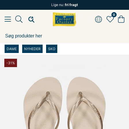
Lige nu:
fri fragt
0
DAME
NYHEDER
SKO
-31%