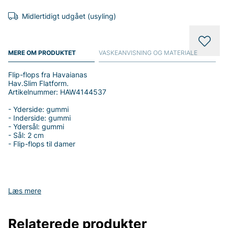
Midlertidigt udgået (usyling)
MERE OM PRODUKTET
VASKEANVISNING OG MATERIALE
Flip-flops fra Havaianas
Hav.Slim Flatform.
Artikelnummer: HAW4144537
- Yderside: gummi
- Inderside: gummi
- Ydersål: gummi
- Sål: 2 cm
- Flip-flops til damer
Tak fordi du handler i vores webshop. Besøg også vores butik i
Læs mere
Vingåker.
Læs mere på
www.vfo.se
Relaterede produkter