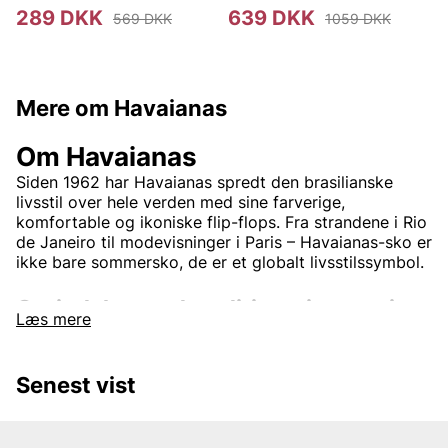
289 DKK
639 DKK
569 DKK
1059 DKK
Mere om Havaianas
Om Havaianas
Siden 1962 har Havaianas spredt den brasilianske
livsstil over hele verden med sine farverige,
komfortable og ikoniske flip-flops. Fra strandene i Rio
de Janeiro til modevisninger i Paris – Havaianas-sko er
ikke bare sommersko, de er et globalt livsstilssymbol.
Oprindelse med tradition – innovation
Læs mere
i hvert skridt
Havaianas blev født i Brasilien, inspireret af de
Senest vist
traditionelle japanske zori-sandaler.
Zori
-sandalen
med remmer i stof og såler af risstrå. Ved at udskifte
risstrået med slidstærkt gummi skabte man den første