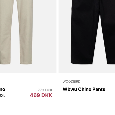
WOODBIRD
ino
Wbwu Chino Pants
779 DKK
469 DKK
2XL