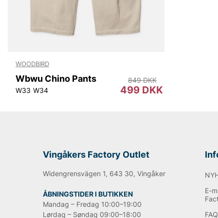
WOODBIRD
Wbwu Chino Pants
849 DKK
499 DKK
W33
W34
Vingåkers Factory Outlet
In
Widengrensvägen 1, 643 30, Vingåker
NY
E-ma
ÅBNINGSTIDER I BUTIKKEN
Fac
Mandag – Fredag 10:00–19:00
Lørdag – Søndag 09:00–18:00
FA