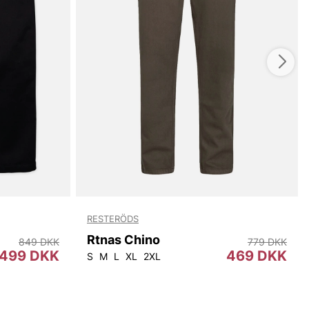
RESTERÖDS
Rtnas Chino
849 DKK
779 DKK
499 DKK
469 DKK
S
M
L
XL
2XL