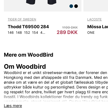
TIGER OF SWEDEN
LACOSTE
Thodd T69500 284
Mössa La
1199 DKK
289 DKK
146
148
152
154
44
46
48
50
52
54
56
92
ONE
104
Mere om WoodBird
Om Woodbird
Woodbird er et unikt streetwear-mærke, der forener den 
Hongkong med den afslappede stil fra Danmark. Med en
ønske om at være en del af et globalt fællesskab tilbyde
udtrykker både kultur og personlighed. Deres design er 
og respekt for andre, hvilket gør hvert plagg til mere en
livsstil. I Woodbirds kollektioner finder du trendy og funkt
ungdommelig, street-inspireret stil. Opdag Woodbird hos
Læs mere
for den moderne og passionerede modeelsker.