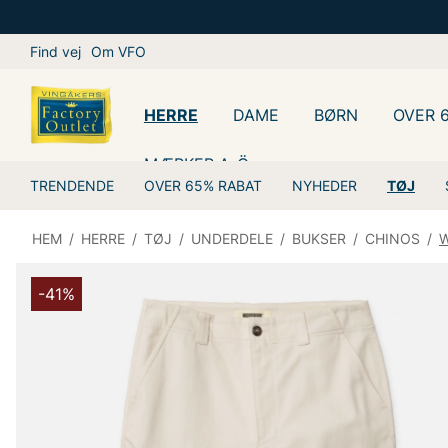
Find vej
Om VFO
HERRE
DAME
BØRN
OVER 
MÆRKER A-Ö
TRENDENDE
OVER 65% RABAT
NYHEDER
TØJ
HEM
/
HERRE
/
TØJ
/
UNDERDELE
/
BUKSER
/
CHINOS
/
W
-41%