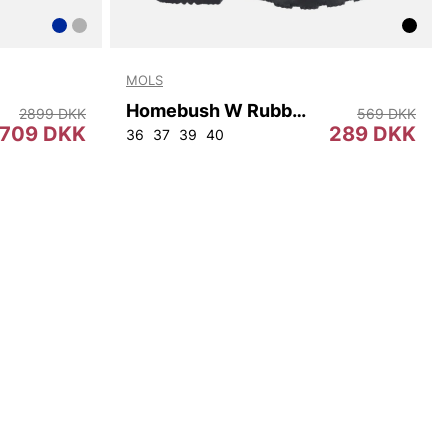
MOLS
Homebush W Rubber Boot
2899 DKK
569 DKK
709 DKK
289 DKK
2
96
100
104
108
36
37
39
40