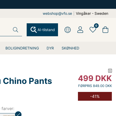
webshop@vfo.se
|
Vingåker - Sweden
0
AI-tilstand
BOLIGINDRETNING
DYR
SKØNHED
499
DKK
Chino Pants
FØRPRIS 849.00 DKK
-41%
e farver: