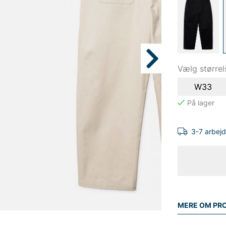
Vælg størrel
W33
3-7 arbej
MERE OM PR