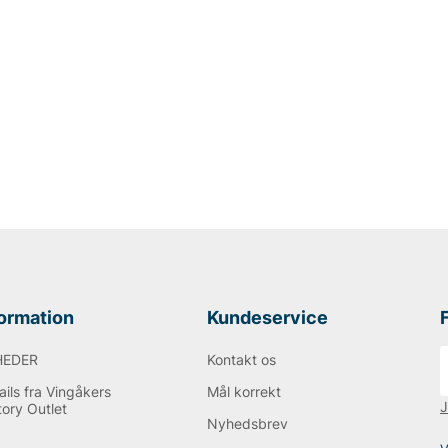
formation
Kundeservice
HEDER
Kontakt os
ils fra Vingåkers
Mål korrekt
J
tory Outlet
Nyhedsbrev
Q