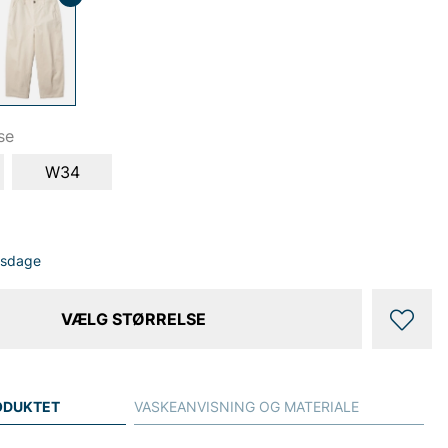
se
W34
dsdage
VÆLG STØRRELSE
ODUKTET
VASKEANVISNING OG MATERIALE