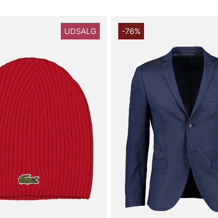
UDSALG
-76%