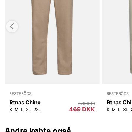
RESTERÖDS
RESTERÖDS
Rtnas Chino
Rtnas Ch
779 DKK
469 DKK
S
M
L
XL
2XL
S
M
L
XL
Andre købte også