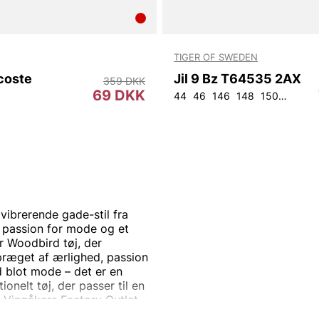
TIGER OF SWEDEN
coste
Jil 9 Bz T64535 2AX
359 DKK
69 DKK
44
46
146
148
150
152
9
vibrerende gade-stil fra
 passion for mode og et
r Woodbird tøj, der
præget af ærlighed, passion
d blot mode – det er en
ionelt tøj, der passer til en
 Vingåkers Factory Outlet –