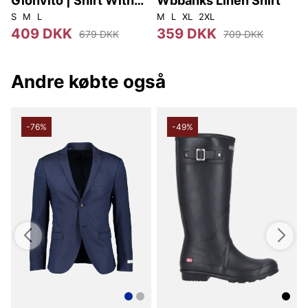
Gionvito | Shirt With
Wbbanks Linen Shirt
Stripe
S
M
L
M
L
XL
2XL
409 DKK
359 DKK
679 DKK
709 DKK
Andre købte også
-76%
-49%