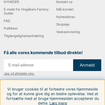
NYHEDER
Kontakt os
E-mails fra Vingåkers Factory
Mål korrekt
Outlet
Nyhedsbrev
FAQ
Skopleje
Politikker
Vaskeanvisning
Tilgængelighedserklæring
Få alle vores kommende tilbud direkte!
Anmeld
Jeg vil afmelde mig.
Vi findes i:
Danmark
|
Finland
|
Sverige
Vi bruger cookies til at forbedre vores hjemmeside
Følg os på vores sociale medier.
og for at kunne give dig en bedre oplevelse. Ved at
fortsætte med at bruge hjemmesiden accepterer du
dette.
Læs mere