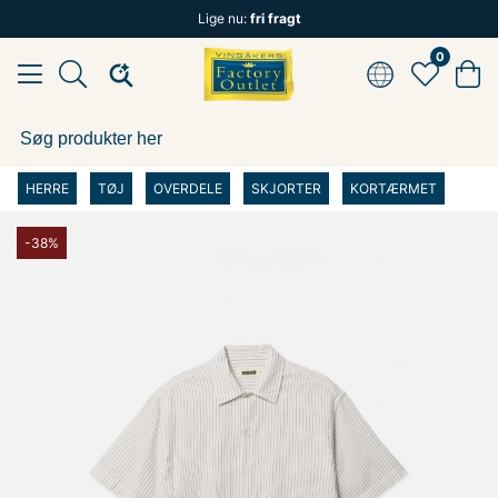
Lige nu:
fri fragt
0
HERRE
TØJ
OVERDELE
SKJORTER
KORTÆRMET
-38%