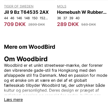
TIGER OF SWEDEN
MOLS
Jil 9 Bz T64535 2AX
Homebush W Rubber
Boot
44
46
146
148
150
152
92
96
36
100
37
104
39
108
40
709 DKK
289 DKK
2899 DKK
569 DKK
Mere om WoodBird
Om Woodbird
Woodbird er et unikt streetwear-mærke, der forener
den vibrerende gade-stil fra Hongkong med den
afslappede stil fra Danmark. Med en passion for mode
og et ønske om at være en del af et globalt
fællesskab tilbyder Woodbird tøj, der udtrykker både
kultur og personlighed. Deres design er præget af
ærlighed, passion og respekt for andre, hvilket gør
Læs mere
hvert plagg til mere end blot mode – det er en livsstil.
I Woodbirds kollektioner finder du trendy og
funktionelt tøj, der passer til en ungdommelig, street-