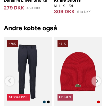
Dalan M Linen Shorts
Rtnile Shorts
M
L
XL
2XL
S
279 DKK
459 DKK
309 DKK
519 DKK
Andre købte også
-76%
-81%
NEDSAT PRIS!
UDSALG