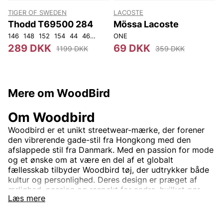
TIGER OF SWEDEN
LACOSTE
T
Thodd T69500 284
Mössa Lacoste
146
148
152
154
44
46
48
50
ONE
52
54
56
92
104
4
289 DKK
69 DKK
1199 DKK
359 DKK
Mere om WoodBird
Om Woodbird
Woodbird er et unikt streetwear-mærke, der forener
den vibrerende gade-stil fra Hongkong med den
afslappede stil fra Danmark. Med en passion for mode
og et ønske om at være en del af et globalt
fællesskab tilbyder Woodbird tøj, der udtrykker både
kultur og personlighed. Deres design er præget af
ærlighed, passion og respekt for andre, hvilket gør
Læs mere
hvert plagg til mere end blot mode – det er en livsstil.
I Woodbirds kollektioner finder du trendy og
funktionelt tøj, der passer til en ungdommelig, street-