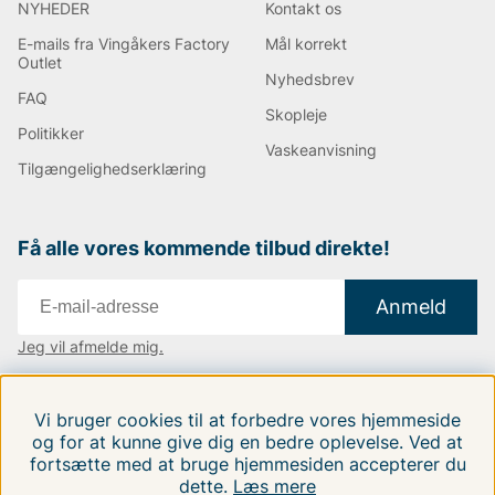
NYHEDER
Kontakt os
E-mails fra Vingåkers Factory
Mål korrekt
Outlet
Nyhedsbrev
FAQ
Skopleje
Politikker
Vaskeanvisning
Tilgængelighedserklæring
Få alle vores kommende tilbud direkte!
Anmeld
Jeg vil afmelde mig.
Vi findes i:
Danmark
|
Finland
|
Sverige
Vi bruger cookies til at forbedre vores hjemmeside
Følg os på vores sociale medier.
og for at kunne give dig en bedre oplevelse. Ved at
fortsætte med at bruge hjemmesiden accepterer du
dette.
Læs mere