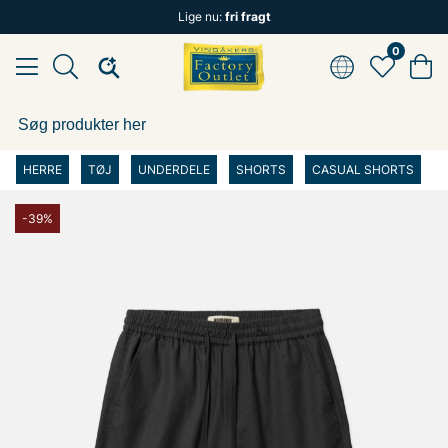
Lige nu:
fri fragt
0
HERRE
TØJ
UNDERDELE
SHORTS
CASUAL SHORTS
-39%