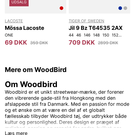
UDSALG
LACOSTE
TIGER OF SWEDEN
Mössa Lacoste
Jil 9 Bz T64535 2AX
ONE
44
46
146
148
150
152
92
96
3
69 DKK
709 DKK
359 DKK
2899 DKK
Mere om WoodBird
Om Woodbird
Woodbird er et unikt streetwear-mærke, der forener
den vibrerende gade-stil fra Hongkong med den
afslappede stil fra Danmark. Med en passion for mode
og et ønske om at være en del af et globalt
fællesskab tilbyder Woodbird tøj, der udtrykker både
kultur og personlighed. Deres design er præget af
ærlighed, passion og respekt for andre, hvilket gør
Læs mere
hvert plagg til mere end blot mode – det er en livsstil.