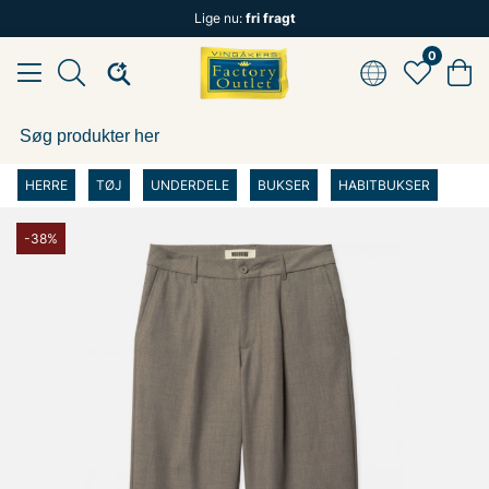
Lige nu:
fri fragt
0
HERRE
TØJ
UNDERDELE
BUKSER
HABITBUKSER
-38%