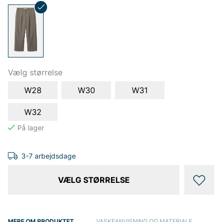
Vælg størrelse
W28
W30
W31
W32
3-7 arbejdsdage
VÆLG STØRRELSE
MERE OM PRODUKTET
VASKEANVISNING OG MATERIALE