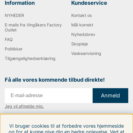
Information
Kundeservice
NYHEDER
Kontakt os
E-mails fra Vingåkers Factory
Mål korrekt
Outlet
Nyhedsbrev
FAQ
Skopleje
Politikker
Vaskeanvisning
Tilgængelighedserklæring
Få alle vores kommende tilbud direkte!
Anmeld
Jeg vil afmelde mig.
Vi findes i:
Danmark
|
Finland
|
Sverige
Vi bruger cookies til at forbedre vores hjemmeside
Følg os på vores sociale medier.
og for at kunne give dig en bedre oplevelse. Ved at