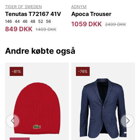
TIGER OF SWEDEN
ADNYM
Tenutas T72167 41V
Apoca Trouser
146
44
46
48
52
56
1059 DKK
2499 DKK
849 DKK
1409 DKK
Andre købte også
-81%
-76%