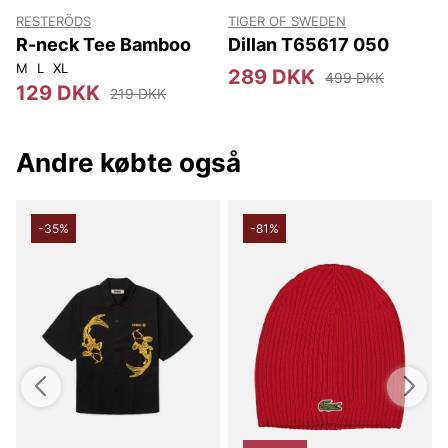
RESTERÖDS
TIGER OF SWEDEN
T
R-neck Tee Bamboo
Dillan T65617 050
M
L
XL
289 DKK
499 DKK
129 DKK
219 DKK
Andre købte også
-35%
-81%