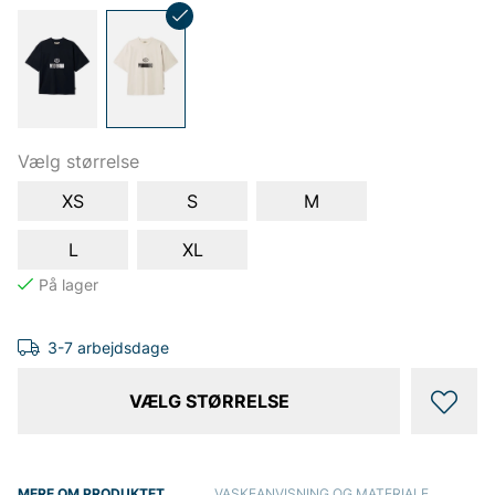
Vælg størrelse
XS
S
M
L
XL
3-7 arbejdsdage
VÆLG STØRRELSE
MERE OM PRODUKTET
VASKEANVISNING OG MATERIALE