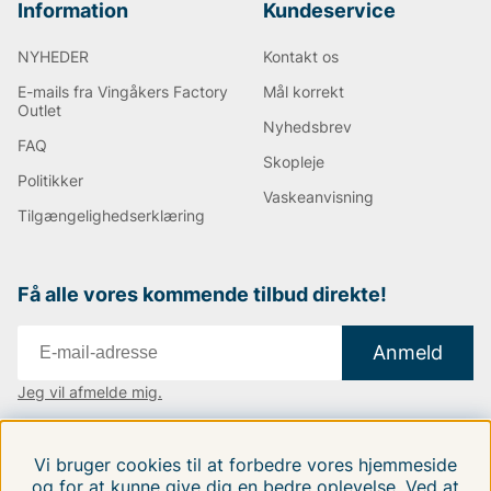
Information
Kundeservice
NYHEDER
Kontakt os
E-mails fra Vingåkers Factory
Mål korrekt
Outlet
Nyhedsbrev
FAQ
Skopleje
Politikker
Vaskeanvisning
Tilgængelighedserklæring
Få alle vores kommende tilbud direkte!
Anmeld
Jeg vil afmelde mig.
Vi findes i:
Danmark
|
Finland
|
Sverige
Vi bruger cookies til at forbedre vores hjemmeside
Følg os på vores sociale medier.
og for at kunne give dig en bedre oplevelse. Ved at