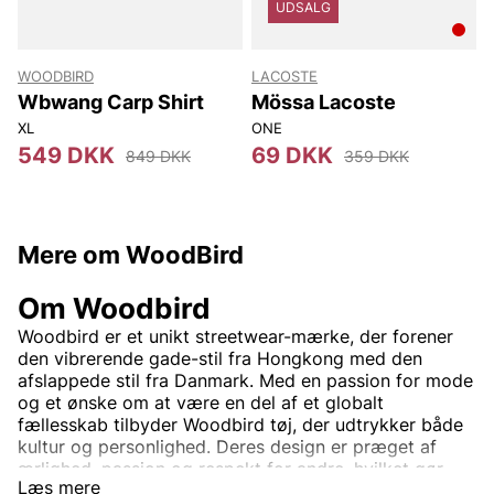
UDSALG
WOODBIRD
LACOSTE
T
Wbwang Carp Shirt
Mössa Lacoste
XL
ONE
4
549 DKK
69 DKK
849 DKK
359 DKK
Mere om WoodBird
Om Woodbird
Woodbird er et unikt streetwear-mærke, der forener
den vibrerende gade-stil fra Hongkong med den
afslappede stil fra Danmark. Med en passion for mode
og et ønske om at være en del af et globalt
fællesskab tilbyder Woodbird tøj, der udtrykker både
kultur og personlighed. Deres design er præget af
ærlighed, passion og respekt for andre, hvilket gør
Læs mere
hvert plagg til mere end blot mode – det er en livsstil.