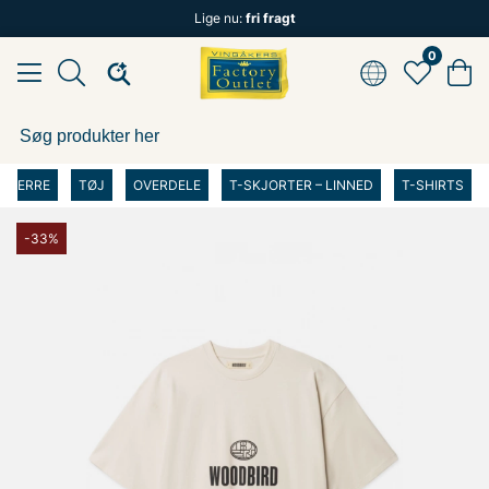
Lige nu:
fri fragt
0
HERRE
TØJ
OVERDELE
T-SKJORTER – LINNED
T-SHIRTS
-33%