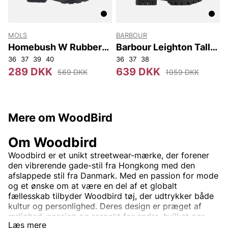
MOLS
BARBOUR
Homebush W Rubber
Barbour Leighton Tall
Boot
Welly
36
37
39
40
36
37
38
289 DKK
639 DKK
569 DKK
1059 DKK
Mere om WoodBird
Om Woodbird
Woodbird er et unikt streetwear-mærke, der forener
den vibrerende gade-stil fra Hongkong med den
afslappede stil fra Danmark. Med en passion for mode
og et ønske om at være en del af et globalt
fællesskab tilbyder Woodbird tøj, der udtrykker både
kultur og personlighed. Deres design er præget af
ærlighed, passion og respekt for andre, hvilket gør
Læs mere
hvert plagg til mere end blot mode – det er en livsstil.