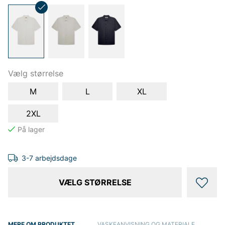
Vælg størrelse
M
L
XL
2XL
3-7 arbejdsdage
VÆLG STØRRELSE
MERE OM PRODUKTET
VASKEANVISNING OG MATERIALE