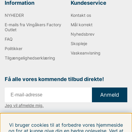
Information
Kundeservice
NYHEDER
Kontakt os
E-mails fra Vingåkers Factory
Mål korrekt
Outlet
Nyhedsbrev
FAQ
Skopleje
Politikker
Vaskeanvisning
Tilgængelighedserklæring
Få alle vores kommende tilbud direkte!
Anmeld
Jeg vil afmelde mig.
Vi findes i:
Danmark
|
Finland
|
Sverige
Vi bruger cookies til at forbedre vores hjemmeside
Følg os på vores sociale medier.
og for at kunne give dig en bedre oplevelse. Ved at