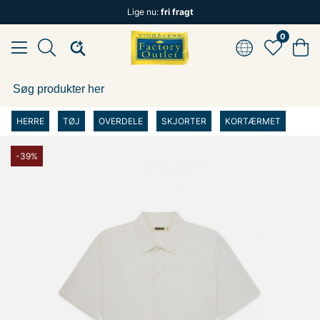
Lige nu:
fri fragt
0
HERRE
TØJ
OVERDELE
SKJORTER
KORTÆRMET
-39%