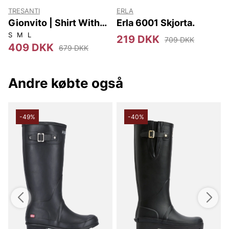
TRESANTI
ERLA
Gionvito | Shirt With
Erla 6001 Skjorta.
Stripe
S
M
L
S
219 DKK
709 DKK
409 DKK
679 DKK
Andre købte også
-49%
-40%