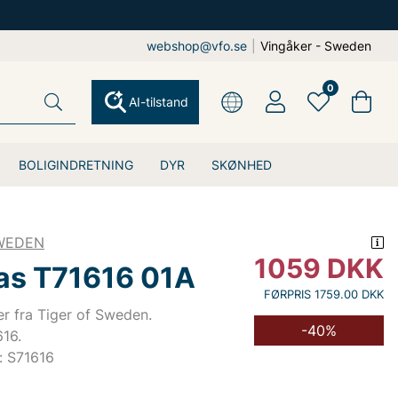
webshop@vfo.se
|
Vingåker - Sweden
0
AI-tilstand
BOLIGINDRETNING
DYR
SKØNHED
SWEDEN
1059
DKK
as T71616 01A
FØRPRIS 1759.00 DKK
r fra Tiger of Sweden.
-40%
16.
 S71616