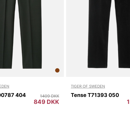
WEDEN
TIGER OF SWEDEN
00787 404
Tense T71393 050
1409 DKK
849 DKK