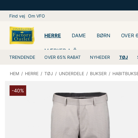
Find vej
Om VFO
HERRE
DAME
BØRN
OVER 
MÆRKER A-Ö
TRENDENDE
OVER 65% RABAT
NYHEDER
TØJ
HEM
/
HERRE
/
TØJ
/
UNDERDELE
/
BUKSER
/
HABITBUKS
-40%