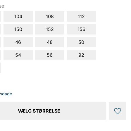
se
104
108
112
150
152
156
46
48
50
54
56
92
dsdage
VÆLG STØRRELSE