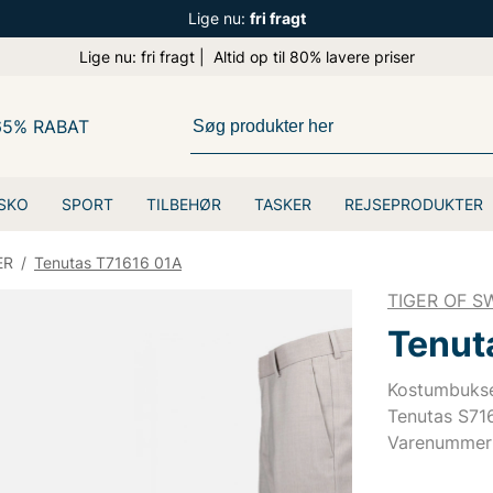
Lige nu:
fri fragt
Lige nu: fri fragt | Altid op til 80% lavere priser
65% RABAT
SKO
SPORT
TILBEHØR
TASKER
REJSEPRODUKTER
ER
/
Tenutas T71616 01A
TIGER OF 
Tenut
Kostumbukse
Tenutas S716
Varenummer: