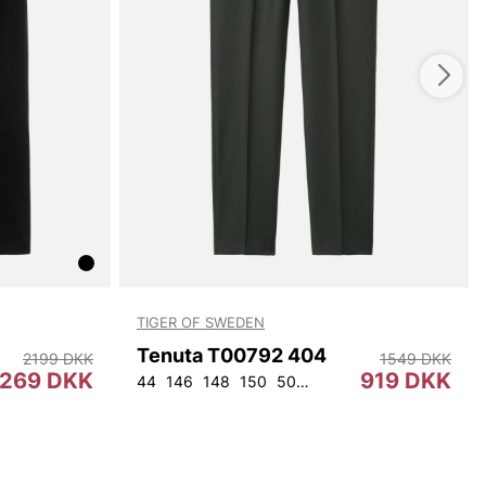
TIGER OF SWEDEN
Tenuta T00792 404
2199 DKK
1549 DKK
1269 DKK
919 DKK
44
146
148
150
50
152
154
56