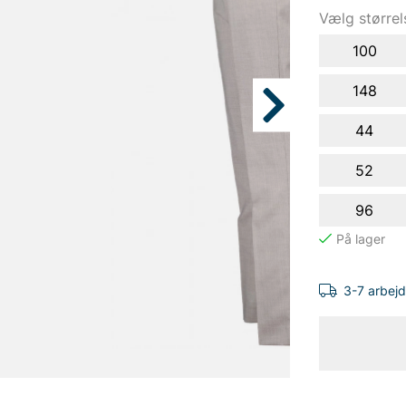
Vælg størrel
100
148
44
52
96
3-7 arbej