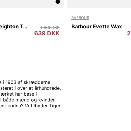
BARBOUR
Barbour Leighton Tall Welly
Barbour Evette Wax
1059 DKK
639 DKK
2
e i 1903 af skrædderne
eret i over et århundrede,
Mærket har base i
til både mænd og kvinder
nt endnu? Vi tilbyder Tiger
s og moderne. Produkterne