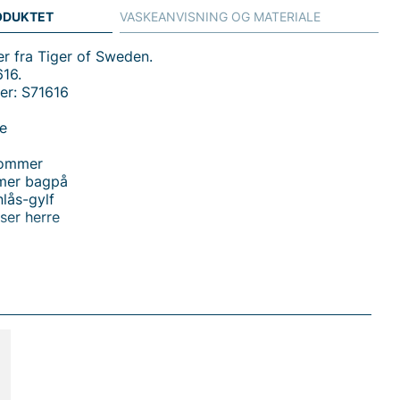
ODUKTET
VASKEANVISNING OG MATERIALE
r fra Tiger of Sweden.
16.
er: S71616
je
lommer
mer bagpå
nlås-gylf
ser herre
s S71616, en kostumbukse til herrer fra Tiger Man, der
n moderne silhuet med klassiske detaljer. Buksen har
og smalle ben for et stilrent og alsidigt look, der passer
toret og formelle anledninger. Åbne sidelommer giver
ring uden at bryde den rene linje, mens paspellommer
r en diskret, tidløs prægning. Krog og lynlås-gylf sikrer
 behagelig pasform hele dagen. Fremstillet i 100% uld får
ig temperaturregulering, god formholdbarhed og en
lelse mod huden. Denne kostumbukse er et oplagt valg