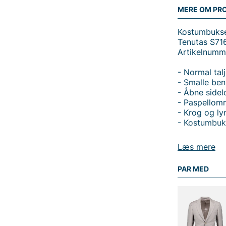
MERE OM PR
Kostumbukse
Tenutas S716
Artikelnumm
- Normal tal
- Smalle ben
- Åbne side
- Paspellom
- Krog og ly
- Kostumbuk
Opdag Tenuta
Læs mere
kombinerer e
normal talje 
PAR MED
både til kon
enkel opbeva
bagpå tilføje
en sikker og
du en naturl
luksuriøs fø