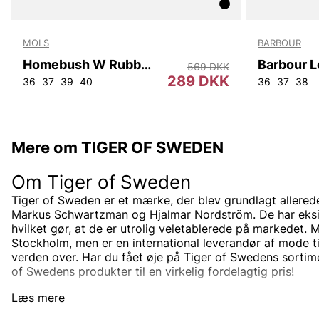
MOLS
BARBOUR
Homebush W Rubber Boot
569 DKK
289 DKK
36
37
39
40
36
37
38
Mere om TIGER OF SWEDEN
Om Tiger of Sweden
Tiger of Sweden er et mærke, der blev grundlagt allered
Markus Schwartzman og Hjalmar Nordström. De har eksist
hvilket gør, at de er utrolig veletablerede på markedet. 
Stockholm, men er en international leverandør af mode 
verden over. Har du fået øje på Tiger of Swedens sortime
of Swedens produkter til en virkelig fordelagtig pris!
Tiger of Sweden-sortimentet
Læs mere
Designerbrandet Tiger of Sweden er minimalistisk, tidlø