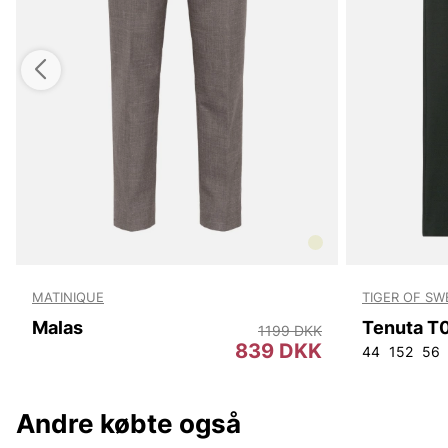
MATINIQUE
TIGER OF S
Malas
Tenuta T
1199 DKK
839 DKK
44
152
56
Andre købte også