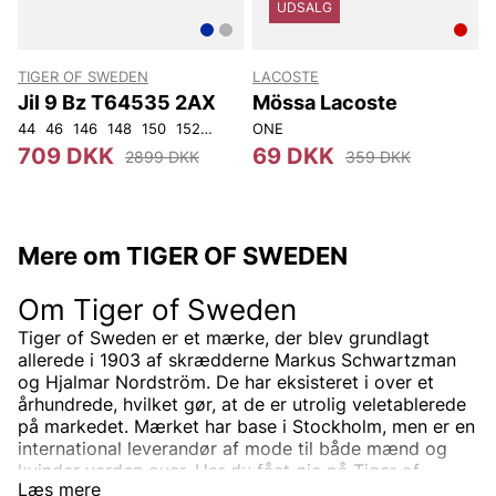
UDSALG
TIGER OF SWEDEN
LACOSTE
Jil 9 Bz T64535 2AX
Mössa Lacoste
44
46
146
148
150
152
92
96
ONE
100
104
108
3
709 DKK
69 DKK
2899 DKK
359 DKK
Mere om TIGER OF SWEDEN
Om Tiger of Sweden
Tiger of Sweden er et mærke, der blev grundlagt
allerede i 1903 af skrædderne Markus Schwartzman
og Hjalmar Nordström. De har eksisteret i over et
århundrede, hvilket gør, at de er utrolig veletablerede
på markedet. Mærket har base i Stockholm, men er en
international leverandør af mode til både mænd og
kvinder verden over. Har du fået øje på Tiger of
Læs mere
Swedens sortiment endnu? Vi tilbyder Tiger of