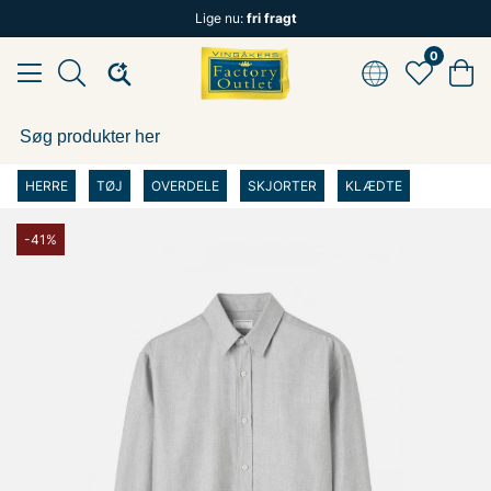
Lige nu:
fri fragt
0
HERRE
TØJ
OVERDELE
SKJORTER
KLÆDTE
-41%