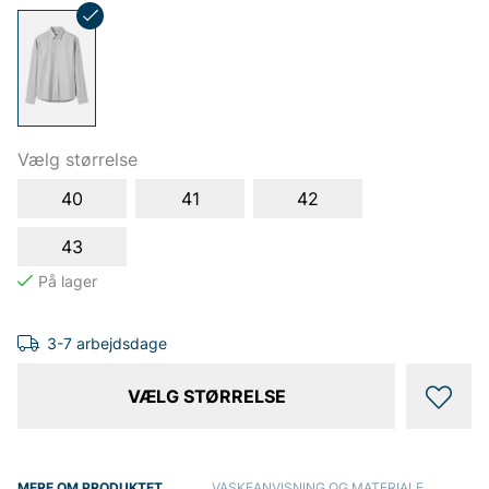
Vælg størrelse
40
41
42
43
3-7 arbejdsdage
VÆLG STØRRELSE
MERE OM PRODUKTET
VASKEANVISNING OG MATERIALE