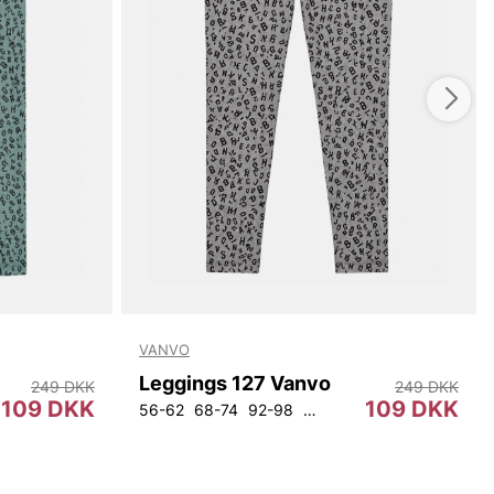
VANVO
Leggings 127 Vanvo
249 DKK
249 DKK
109 DKK
109 DKK
56-62
68-74
92-98
104-110
128-134