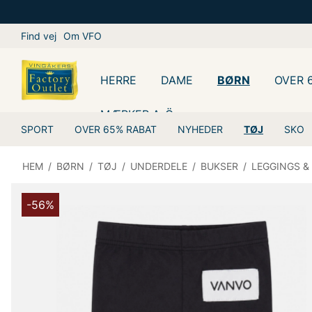
Find vej
Om VFO
HERRE
DAME
BØRN
OVER 
MÆRKER A-Ö
SPORT
OVER 65% RABAT
NYHEDER
TØJ
SKO
HEM
/
BØRN
/
TØJ
/
UNDERDELE
/
BUKSER
/
LEGGINGS &
-56%