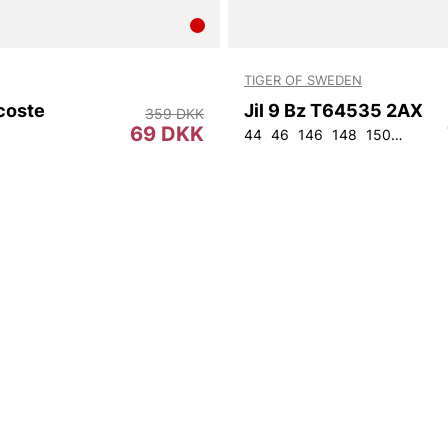
TIGER OF SWEDEN
coste
Jil 9 Bz T64535 2AX
359 DKK
69 DKK
44
46
146
148
150
152
9