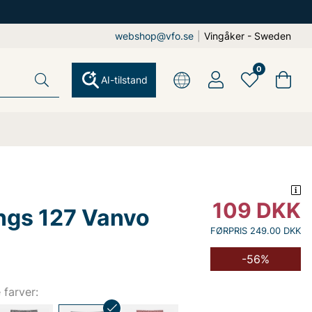
webshop@vfo.se
|
Vingåker - Sweden
0
AI-tilstand
109
DKK
ngs 127 Vanvo
FØRPRIS 249.00 DKK
-56%
e farver: