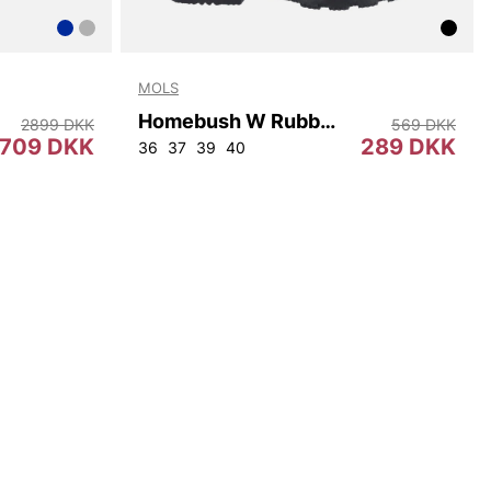
MOLS
Homebush W Rubber Boot
2899 DKK
569 DKK
709 DKK
289 DKK
2
96
100
104
108
36
37
39
40