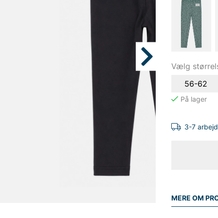
Vælg størrel
56-62
3-7 arbej
MERE OM PR