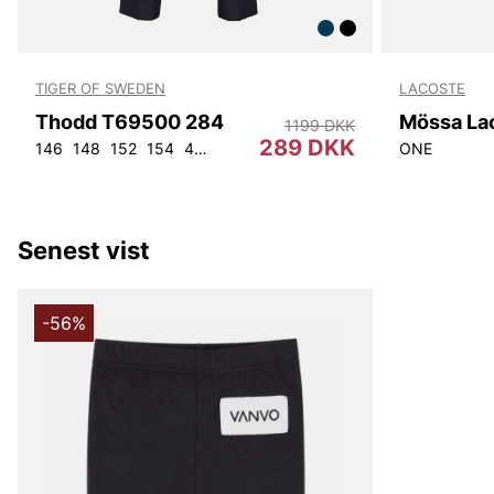
TIGER OF SWEDEN
LACOSTE
Thodd T69500 284
Mössa La
1199 DKK
289 DKK
146
148
152
154
44
46
48
50
52
54
56
92
ONE
104
Senest vist
-56%