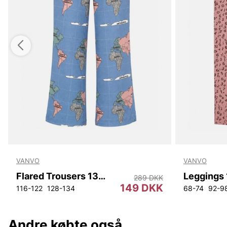
VANVO
VANVO
Flared Trousers 132 Vanvo
Leggings
289 DKK
149 DKK
116-122
128-134
68-74
92-9
Andre købte også