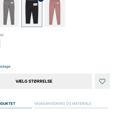
se
dsdage
VÆLG STØRRELSE
ODUKTET
VASKEANVISNING OG MATERIALE