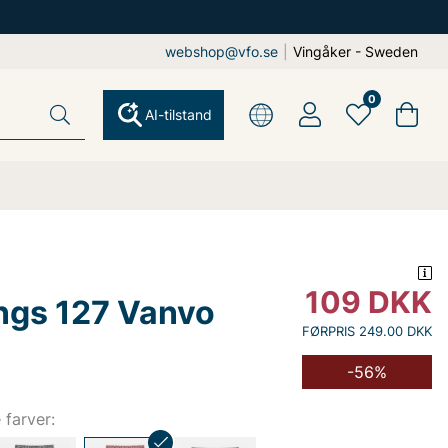
webshop@vfo.se
|
Vingåker - Sweden
0
AI-tilstand
109
DKK
ngs 127 Vanvo
FØRPRIS 249.00 DKK
-56%
e farver: