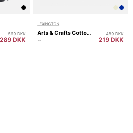
LEXINGTON
Arts & Crafts Cotton Twill Pillow Cover
569 DKK
489 DKK
289 DKK
219 DKK
--