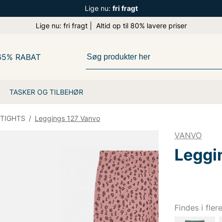
Lige nu:
fri fragt
Lige nu: fri fragt | Altid op til 80% lavere priser
65% RABAT
TASKER OG TILBEHØR
 TIGHTS
/
Leggings 127 Vanvo
VANVO
Leggi
Findes i fler