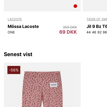
LACOSTE
TIGER OF S
Mössa Lacoste
Jil 9 Bz 
359 DKK
69 DKK
ONE
44
46
92
96
Senest vist
-56%