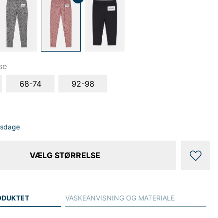
se
68-74
92-98
dsdage
VÆLG STØRRELSE
ODUKTET
VASKEANVISNING OG MATERIALE