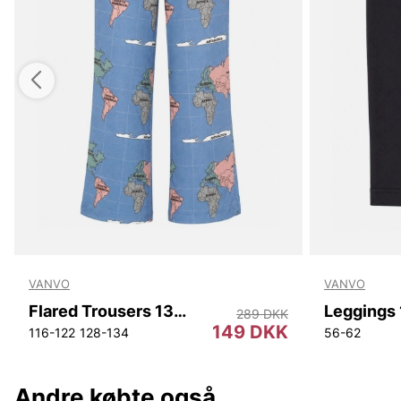
VANVO
VANVO
Flared Trousers 132 Vanvo
Leggings
289 DKK
149 DKK
116-122
128-134
56-62
Andre købte også