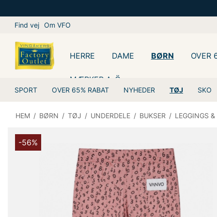
Find vej
Om VFO
HERRE
DAME
BØRN
OVER 
MÆRKER A-Ö
SPORT
OVER 65% RABAT
NYHEDER
TØJ
SKO
HEM
/
BØRN
/
TØJ
/
UNDERDELE
/
BUKSER
/
LEGGINGS &
-56%