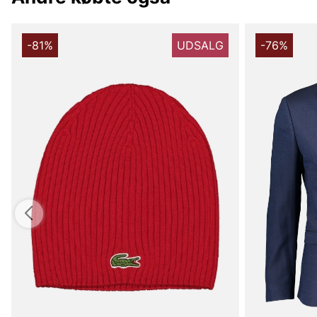
-81%
UDSALG
-76%