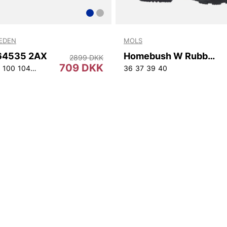
WEDEN
MOLS
T64535 2AX
Homebush W Rubber Boot
2899 DKK
709 DKK
100
104
108
148
150
146
152
36
37
39
40