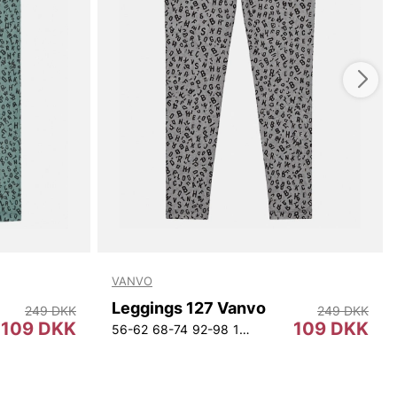
VANVO
Leggings 127 Vanvo
249 DKK
249 DKK
109 DKK
109 DKK
56-62
68-74
92-98
104-110
128-134