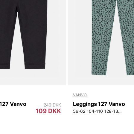
VANVO
 127 Vanvo
Leggings 127 Vanvo
249 DKK
109 DKK
56-62
104-110
128-134