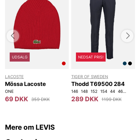
UDSALG
NEDSAT PRIS!
LACOSTE
TIGER OF SWEDEN
T
Mössa Lacoste
Thodd T69500 284
ONE
146
148
152
154
44
46
48
50
4
69 DKK
289 DKK
359 DKK
1199 DKK
Mere om LEVIS