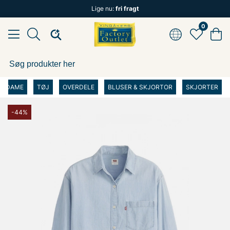
Lige nu:
fri fragt
0
DAME
TØJ
OVERDELE
BLUSER & SKJORTOR
SKJORTER
-44%