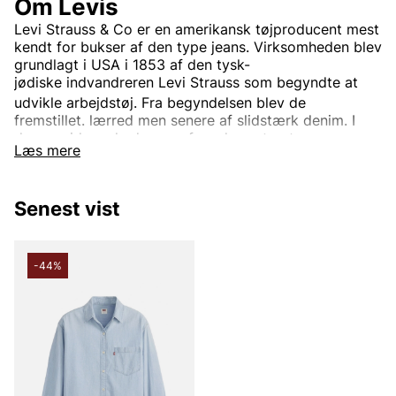
Om Levis
Levi Strauss & Co
er en
amerikansk
tøjproducent mest
kendt for bukser af den type
jeans. Virksomheden blev
grundlagt i USA i 1853 af den
tysk-
jødiske
indvandreren
Levi Strauss
som begyndte at
udvikle arbejdstøj.
Fra begyndelsen blev de
fremstillet.
lærred
men senere af slidstærk
denim. I
dag er virksomheden en af verdens største
Læs mere
tøjvirksomheder.
Virksomhedens mest kendte og veletablerede mærke
er
Levi’s
Det bruges til tøj verden rundt. Oprindeligt var
Senest vist
Levi's kun et produktnavn på de
nitforstærkede
blå
jeansene, men i dag indgår også.
jakker
trøjer
Sko
og
diverse andre beklædningsgenstande og tilbehør. Den
-44%
mest kendte jeansmodel er
501
og er blevet en stor
klassiker verden over.
Informationen er hentet fra Wikipedia.
Andre populære mærker: