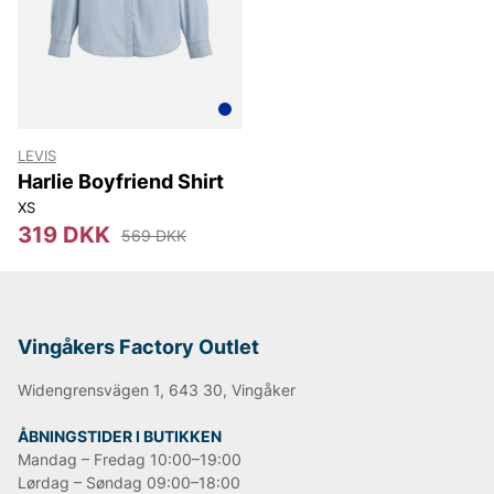
Lee
NN07
Björn Borg
Replay
Oscar Jacobson
LEVIS
Harlie Boyfriend Shirt
XS
319 DKK
569 DKK
Vingåkers Factory Outlet
Widengrensvägen 1, 643 30, Vingåker
ÅBNINGSTIDER I BUTIKKEN
Mandag – Fredag 10:00–19:00
Lørdag – Søndag 09:00–18:00