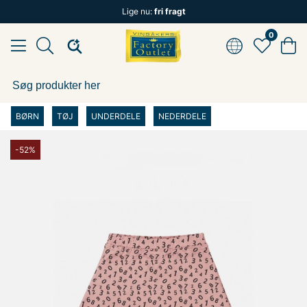
Lige nu:
fri fragt
0
BØRN
TØJ
UNDERDELE
NEDERDELE
-52%