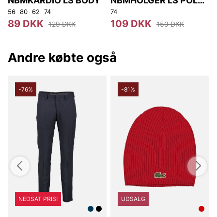
NBMKARDIO LS BODY
NBMHOLGER LS POLO
BODY NOOS
56
80
62
74
74
5
89 DKK
109 DKK
129 DKK
159 DKK
Andre købte også
-76%
-81%
NEDSAT PRIS!
UDSALG