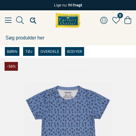
Lige nu:
fri fragt
0
BØRN
TØJ
OVERDELE
BODYER
-56%