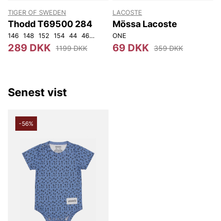
TIGER OF SWEDEN
LACOSTE
T
Thodd T69500 284
Mössa Lacoste
146
148
152
154
44
46
48
50
ONE
52
54
56
92
104
4
289 DKK
69 DKK
1199 DKK
359 DKK
Senest vist
-56%