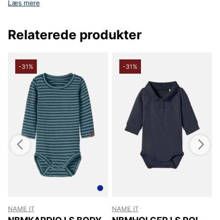
Læs mere
Relaterede produkter
-31%
-31%
NAME IT
NAME IT
N