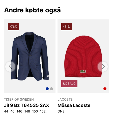
Andre købte også
-76%
-81%
UDSALG
TIGER OF SWEDEN
LACOSTE
Jil 9 Bz T64535 2AX
Mössa Lacoste
44
46
146
148
150
152
92
96
ONE
100
104
108
3