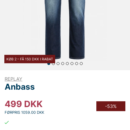
KØB 2 – FÅ 150 DKK I RABAT
REPLAY
Anbass
499
DKK
-53%
FØRPRIS 1059.00 DKK