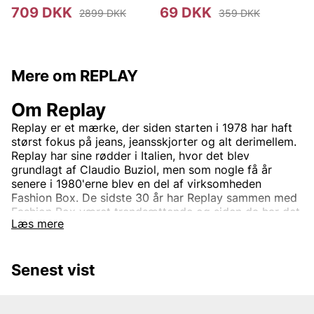
709 DKK
69 DKK
2899 DKK
359 DKK
Mere om REPLAY
Om Replay
Replay er et mærke, der siden starten i 1978 har haft
størst fokus på jeans, jeansskjorter og alt derimellem.
Replay har sine rødder i Italien, hvor det blev
grundlagt af Claudio Buziol, men som nogle få år
senere i 1980'erne blev en del af virksomheden
Fashion Box. De sidste 30 år har Replay sammen med
Fashion Box været trendsættende og siden da har det
Læs mere
været helt synonymt med høj standard og god
kvalitet. Dette har med tiden gjort Replay til et
velkendt mærke, som med tiden er vokset til at blive
Senest vist
et globalt koncept, der sælges hos adskillige
forhandlere hver dag.
Virksomheden har siden starten haft tre grundpiller: