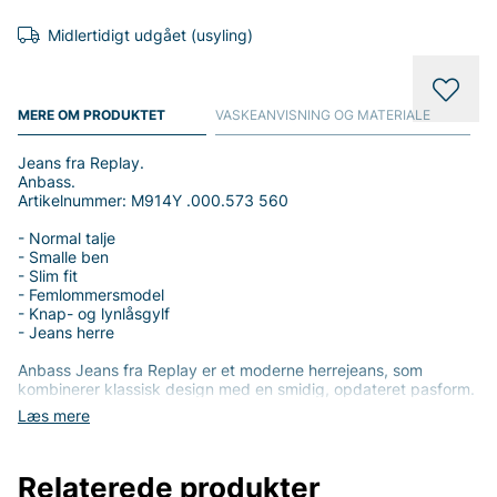
Midlertidigt udgået (usyling)
MERE OM PRODUKTET
VASKEANVISNING OG MATERIALE
Jeans fra Replay.
Anbass.
Artikelnummer: M914Y .000.573 560
- Normal talje
- Smalle ben
- Slim fit
- Femlommersmodel
- Knap- og lynlåsgylf
- Jeans herre
Anbass Jeans fra Replay er et moderne herrejeans, som
kombinerer klassisk design med en smidig, opdateret pasform.
Med normal talje og smalle ben i en slim fit skaber bukserne en
Læs mere
ren og stilren silhuet, der passer til både hverdag og weekend.
Den klassiske femlommersmodel med knap- og lynlåsgylf
tilbyder praktisk funktion og et tidløst look, der aldrig går af
Relaterede produkter
mode. Fremstillet i en bomuldsblanding, hvor 99% af materialet