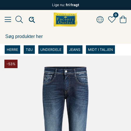
Lige nu:
fri fragt
0
HERRE
TØJ
UNDERDELE
JEANS
MIDT I TALJEN
-53%