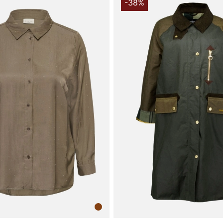
og 55% nylon
-38%
med, at bekl
helt i nylon 
på-/afklædni
at have på o
<