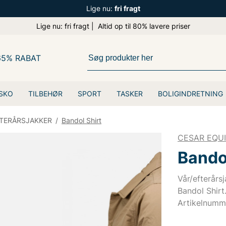
Lige nu:
fri fragt
Lige nu: fri fragt | Altid op til 80% lavere priser
65% RABAT
SKO
TILBEHØR
SPORT
TASKER
BOLIGINDRETNING
FTERÅRSJAKKER
/
Bandol Shirt
CESAR EQU
Bandol
Vår/efterårs
Bandol Shirt
Artikelnumm