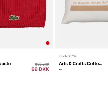
LEXINGTON
coste
Arts & Crafts Cotton Twill Pillow Cover
359 DKK
69 DKK
--