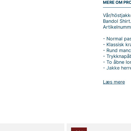
MERE OM PR
Vår/höstjakk
Bandol Shirt
Artikelnumm
- Normal pa
- Klassisk k
- Rund manc
- Trykknapå
- To åbne l
- Jakke herr
Opdag Bandol
Læs mere
normal pasfo
Den klassis
trykknapåbni
godt på kon
funktion ude
og komfort i
Materialet 