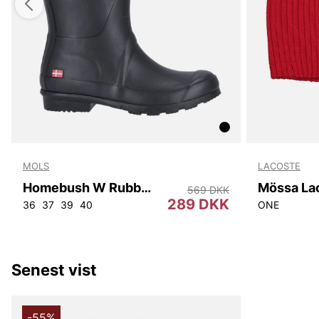
MOLS
LACOSTE
Homebush W Rubber Boot
Mössa La
569 DKK
289 DKK
36
37
39
40
ONE
Senest vist
-55%