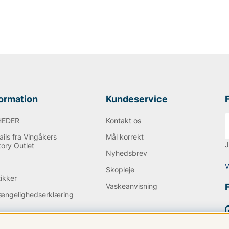
formation
Kundeservice
HEDER
Kontakt os
ils fra Vingåkers
Mål korrekt
J
tory Outlet
Nyhedsbrev
Q
V
Skopleje
tikker
Vaskeanvisning
gængelighedserklæring