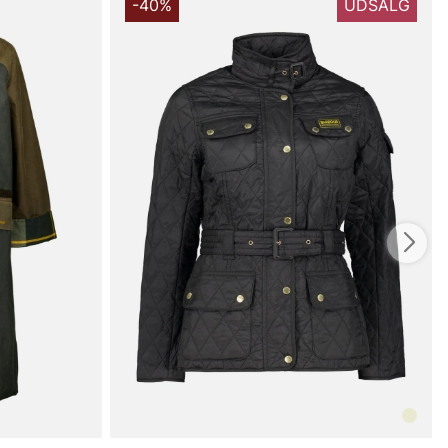
), som giver en blød følelse og god åndbarhed samtidig
-40%
UDSALG
ædningsstykket står imod hverdagsslitage. Foringen er
(100%), hvilket bidrager til formstabilitet og nem
ng. Denne konstruktion gør Bandol Shirt både behagelig
g praktisk som lag under kølige dage.