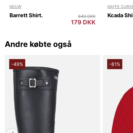
NEUW
KAFFE CURV
Barrett Shirt.
Kcada Shi
849 DKK
179 DKK
Andre købte også
-49%
-81%