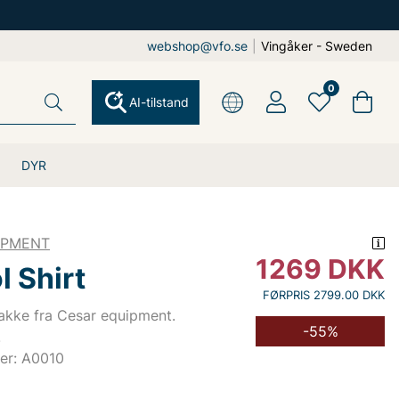
webshop@vfo.se
|
Vingåker - Sweden
0
AI-tilstand
DYR
IPMENT
1269
DKK
 Shirt
FØRPRIS 2799.00 DKK
jakke fra Cesar equipment.
-55%
.
er: A0010