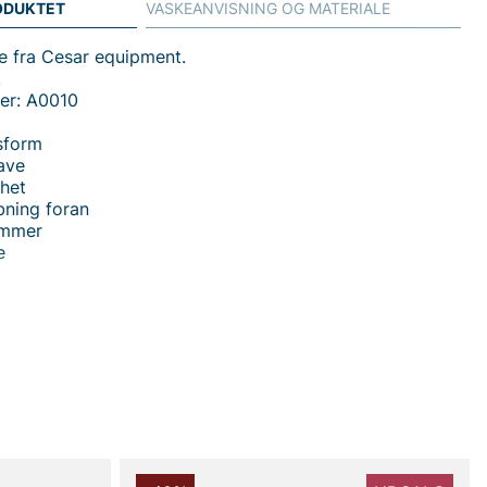
ODUKTET
VASKEANVISNING OG MATERIALE
e fra Cesar equipment.
.
er: A0010
sform
rave
het
bning foran
ommer
e
 Shirt Skjorte fra Cesar Equipment - en alsidig skjorte i
rm, som kombinerer tidløs stil med praktiske detaljer.
ke krave sammen med rundede manchetter og en praktisk
ng foran giver et rent, moderne look, der passer lige så
toret som i hverdagen. De to åbne lommer bidrager med
n at bryde den stilrene design, så du får både udseende
 ét beklædningsstykke.
består af en robust bomulds/nylon-blanding (45% bomuld