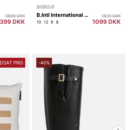
BARBOUR
B.Intl International Quilt
3899 DKK
1839 DKK
399 DKK
1099 DKK
10
12
6
8
DSAT PRIS
-40%