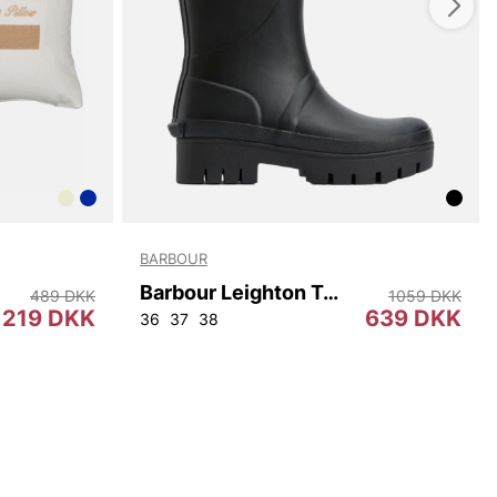
BARBOUR
Barbour Leighton Tall Welly
489 DKK
1059 DKK
219 DKK
639 DKK
36
37
38