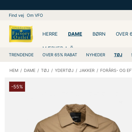
Find vej
Om VFO
HERRE
DAME
BØRN
OVER 
MÆRKER A-Ö
TRENDENDE
OVER 65% RABAT
NYHEDER
TØJ
HEM
/
DAME
/
TØJ
/
YDERTØJ
/
JAKKER
/
FORÅRS- OG E
-55%