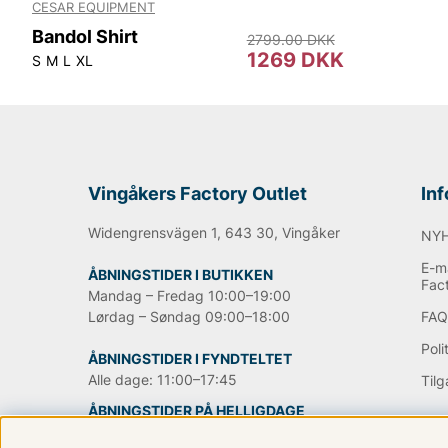
CESAR EQUIPMENT
Bandol Shirt
2799.00 DKK
1269 DKK
S
M
L
XL
Vingåkers Factory Outlet
In
Widengrensvägen 1, 643 30, Vingåker
NY
E-ma
ÅBNINGSTIDER I BUTIKKEN
Fac
Mandag – Fredag 10:00–19:00
Lørdag – Søndag 09:00–18:00
FA
Poli
ÅBNINGSTIDER I FYNDTELTET
Alle dage: 11:00–17:45
Til
ÅBNINGSTIDER PÅ HELLIGDAGE