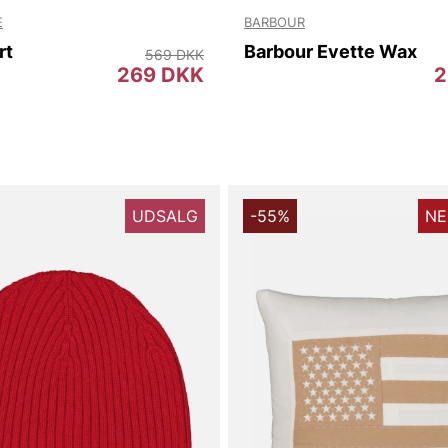
E
BARBOUR
rt
Barbour Evette Wax
569 DKK
269 DKK
2
UDSALG
-55%
NE