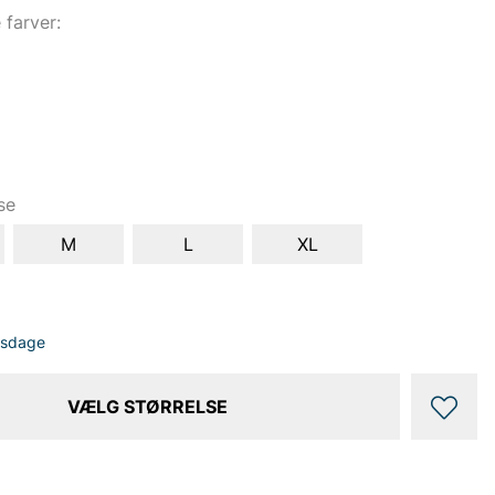
e farver:
se
M
L
XL
dsdage
VÆLG STØRRELSE