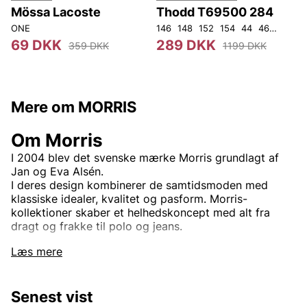
Mössa Lacoste
Thodd T69500 284
ONE
146
148
152
154
44
46
48
50
4
69 DKK
289 DKK
359 DKK
1199 DKK
Mere om MORRIS
Om Morris
I 2004 blev det svenske mærke Morris grundlagt af
Jan og Eva Alsén.
I deres design kombinerer de samtidsmoden med
klassiske idealer, kvalitet og pasform. Morris-
kollektioner skaber et helhedskoncept med alt fra
dragt og frakke til polo og jeans.
Navnet Morris stammer fra den legendariske
Læs mere
herrebeklædningsforretning, der fra 1949 til
begyndelsen af 1970'erne var baseret i Sagerska-
huset på Hamngatan i Stockholm. Morris var dengang
Senest vist
den mest naturlige adresse for gentlemen i alle aldre.