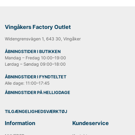
En butik, der tiltrak tøjsnobber fra hele landet.
Andre populære mærker:
Vingåkers Factory Outlet
Lee
Widengrensvägen 1, 643 30, Vingåker
NN07
Björn Borg
ÅBNINGSTIDER I BUTIKKEN
Replay
Mandag – Fredag 10:00–19:00
Oscar Jacobson
Lørdag – Søndag 09:00–18:00
ÅBNINGSTIDER I FYNDTELTET
Alle dage: 11:00–17:45
ÅBNINGSTIDER PÅ HELLIGDAGE
TILGÆNGELIGHEDSVÆRKTØJ
Information
Kundeservice