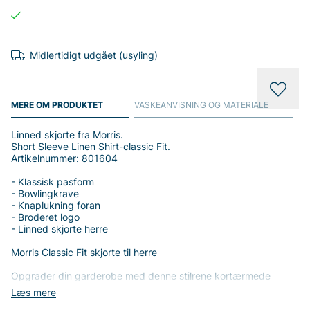
Midlertidigt udgået (usyling)
MERE OM PRODUKTET
VASKEANVISNING OG MATERIALE
Linned skjorte fra Morris.
Short Sleeve Linen Shirt-classic Fit.
Artikelnummer: 801604
- Klassisk pasform
- Bowlingkrave
- Knaplukning foran
- Broderet logo
- Linned skjorte herre
Morris Classic Fit skjorte til herre
Opgrader din garderobe med denne stilrene kortærmede
skjorte fra Morris, designet til den moderne mand, som
Læs mere
værdsætter både stil og komfort. Med en klassisk pasform og