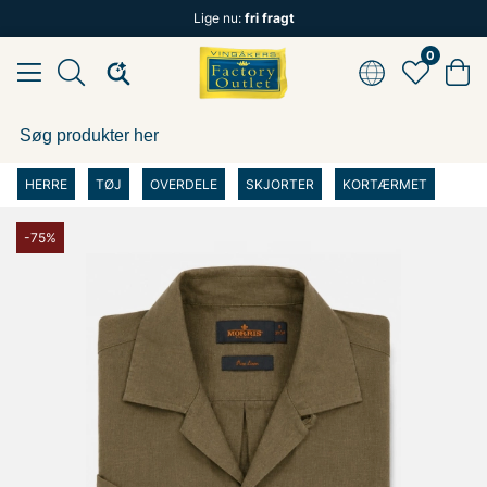
Lige nu:
fri fragt
0
HERRE
TØJ
OVERDELE
SKJORTER
KORTÆRMET
-75%