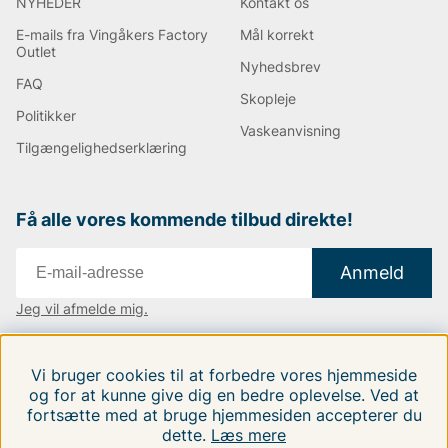
NYHEDER
Kontakt os
E-mails fra Vingåkers Factory
Mål korrekt
Outlet
Nyhedsbrev
FAQ
Skopleje
Politikker
Vaskeanvisning
Tilgængelighedserklæring
Få alle vores kommende tilbud direkte!
Anmeld
Jeg vil afmelde mig.
Vi findes i:
Danmark
|
Finland
|
Sverige
Vi bruger cookies til at forbedre vores hjemmeside
Følg os på vores sociale medier.
og for at kunne give dig en bedre oplevelse. Ved at
fortsætte med at bruge hjemmesiden accepterer du
dette.
Læs mere