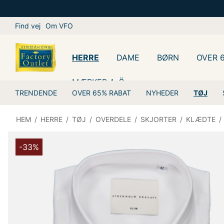
Find vej
Om VFO
HERRE
DAME
BØRN
OVER 
MÆRKER A-Ö
TRENDENDE
OVER 65% RABAT
NYHEDER
TØJ
HEM
/
HERRE
/
TØJ
/
OVERDELE
/
SKJORTER
/
KLÆDTE
/
-33%