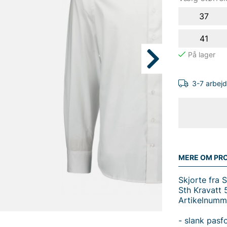
37
41
3-7 arbej
MERE OM PR
Skjorte fra 
Sth Kravatt 
Artikelnumme
- slank pasf