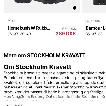
MOLS
BARBOUR
Homebush W Rubber Boot
569 DKK
289 DKK
36
37
39
40
36
37
38
Mere om STOCKHOLM KRAVATT
Om Stockholm Kravatt
Stockholm Kravatt tilbyder elegante og eksklusive tilbehø
Brandet er kendt for sine håndlavede slips og butterflyer
kvalitet, der supplerer både formelle og afslappede outf
materialer og et unikt design skaber Stockholm Kravatt ti
produkter, der passer til både hverdagsbrug og festlige l
Hos Vingåkers Factory Outlet kan du finde Stockholm Krav
altid til vilde outletpriser. Forhøj din stil med eksklusive s
Læs mere