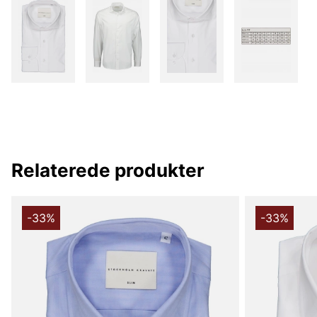
Relaterede produkter
-33%
-33%