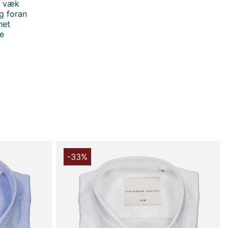
n væk
g foran
het
te
 handler i vores webshop. Besøg også vores butik i
s mere på
www.vfo.se
-33%