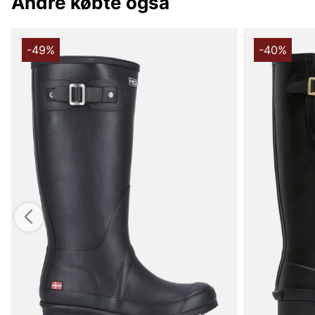
Andre købte også
-49%
-40%