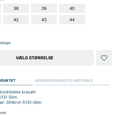
38
39
40
42
43
44
dsdage
VÆLG STØRRELSE
ODUKTET
VASKEANVISNING OG MATERIALE
Stockholms kravatt
5131 Slim.
r: SthKrvt-5131-Slim
orm