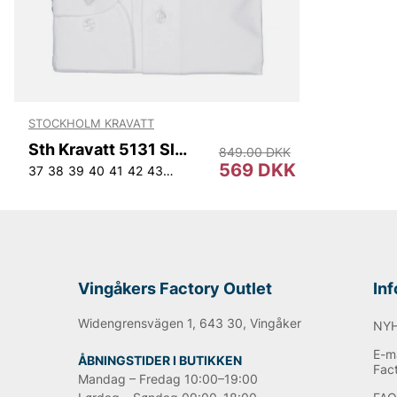
STOCKHOLM KRAVATT
Sth Kravatt 5131 Slim
849.00 DKK
569 DKK
37
38
39
40
41
42
43
44
Vingåkers Factory Outlet
In
Widengrensvägen 1, 643 30, Vingåker
NY
E-ma
ÅBNINGSTIDER I BUTIKKEN
Fac
Mandag – Fredag 10:00–19:00