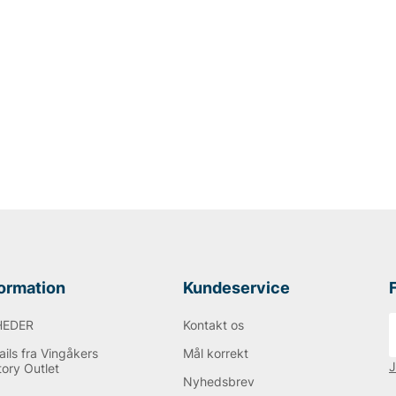
formation
Kundeservice
HEDER
Kontakt os
ils fra Vingåkers
Mål korrekt
J
tory Outlet
Nyhedsbrev