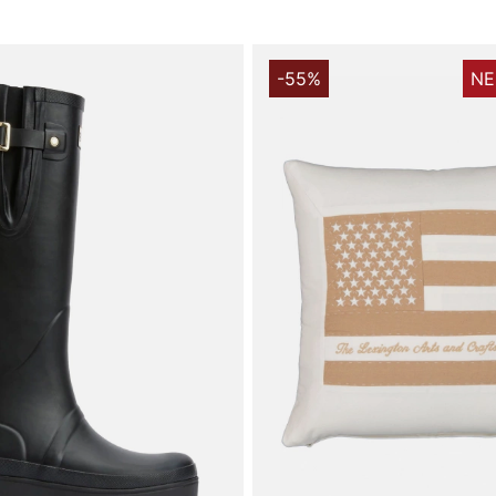
-55%
NE