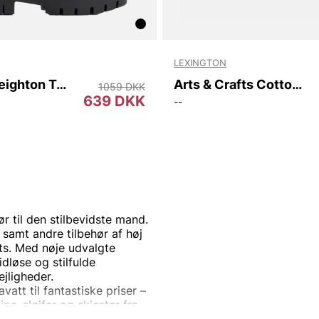
LEXINGTON
Barbour Leighton Tall Welly
Arts & Crafts Cotton Twill Pillow Cover
1059 DKK
639 DKK
--
r til den stilbevidste mand.
 samt andre tilbehør af høj
its. Med nøje udvalgte
dløse og stilfulde
ejligheder.
att til fantastiske priser –
lips, sløjfer og skjorter fra