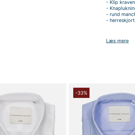
- Klip krave
- Knapluknin
- rund manc
- herreskjor
Læs mere
Tak fordi du
Vingåker.
Læ
-33%