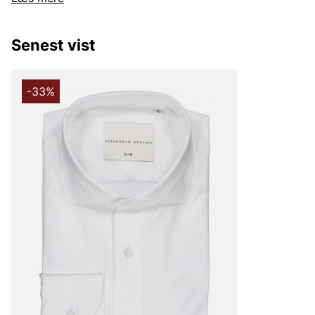
Stockholm Kravatt – perfekt for den, der vil gøre et stat
Senest vist
-33%