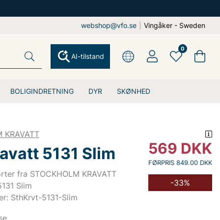
webshop@vfo.se
|
Vingåker - Sweden
0
AI-tilstand
BOLIGINDRETNING
DYR
SKØNHED
 KRAVATT
569
DKK
avatt 5131 Slim
FØRPRIS 849.00 DKK
jorter fra STOCKHOLM KRAVATT
-33%
5131 Slim
r: SthKrvt-5131-Slim
se