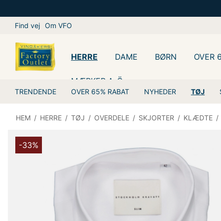
Find vej
Om VFO
HERRE
DAME
BØRN
OVER 
MÆRKER A-Ö
TRENDENDE
OVER 65% RABAT
NYHEDER
TØJ
HEM
/
HERRE
/
TØJ
/
OVERDELE
/
SKJORTER
/
KLÆDTE
/
-33%