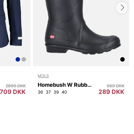
MOLS
Homebush W Rubber Boot
2899 DKK
569 DKK
709 DKK
289 DKK
2
96
100
104
108
36
37
39
40