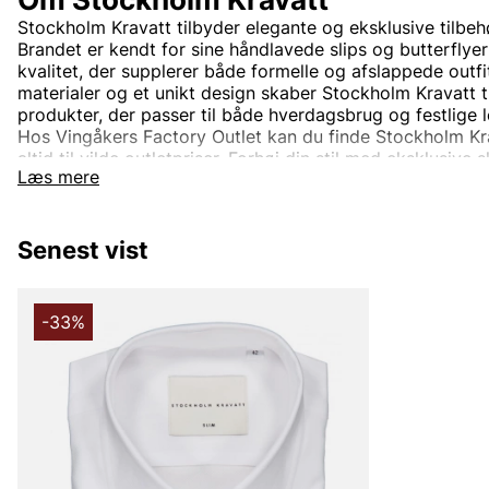
Stockholm Kravatt tilbyder elegante og eksklusive tilbehø
Brandet er kendt for sine håndlavede slips og butterflyer
kvalitet, der supplerer både formelle og afslappede outf
materialer og et unikt design skaber Stockholm Kravatt ti
produkter, der passer til både hverdagsbrug og festlige l
Hos Vingåkers Factory Outlet kan du finde Stockholm Krav
altid til vilde outletpriser. Forhøj din stil med eksklusive s
Læs mere
Stockholm Kravatt – perfekt for den, der vil gøre et stat
Senest vist
-33%