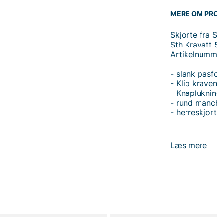
MERE OM PR
Skjorte fra 
Sth Kravatt 
Artikelnumm
- slank pasf
- Klip krave
- Knapluknin
- rund manc
- herreskjor
Læs mere
Tak fordi du
Vingåker.
Læ