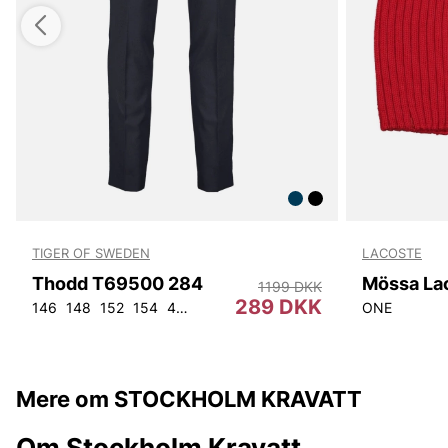
TIGER OF SWEDEN
LACOSTE
Thodd T69500 284
Mössa La
1199 DKK
289 DKK
146
148
152
154
44
46
48
50
52
54
56
92
ONE
104
Mere om STOCKHOLM KRAVATT
Om Stockholm Kravatt