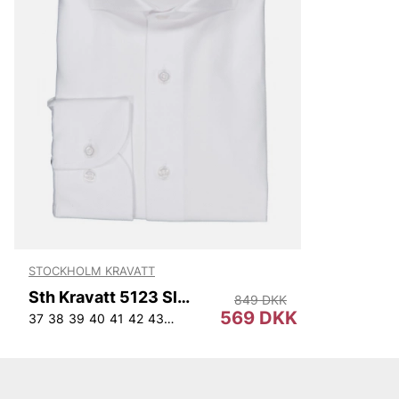
STOCKHOLM KRAVATT
Sth Kravatt 5123 Slim
849 DKK
569 DKK
37
38
39
40
41
42
43
44