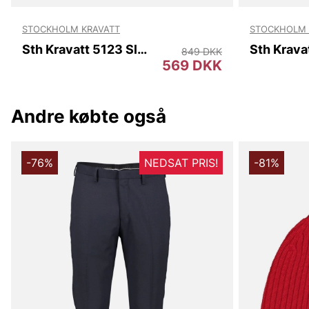
STOCKHOLM KRAVATT
STOCKHOLM 
Sth Kravatt 5123 Slim
849 DKK
569 DKK
Andre købte også
-76%
NEDSAT PRIS!
-81%