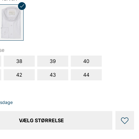
se
38
39
40
42
43
44
dsdage
VÆLG STØRRELSE