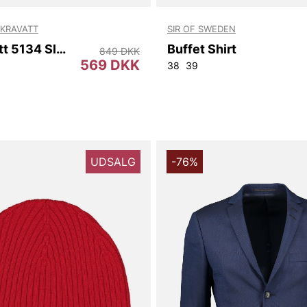
KRAVATT
SIR OF SWEDEN
Sth Kravatt 5134 Slim
Buffet Shirt
849 DKK
569 DKK
38
39
UDSALG
-76%