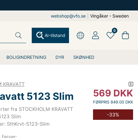
webshop@vfo.se
|
Vingåker - Sweden
0
AI-tilstand
BOLIGINDRETNING
DYR
SKØNHED
 KRAVATT
569
DKK
avatt 5123 Slim
FØRPRIS 849.00 DKK
jorter fra STOCKHOLM KRAVATT
-33%
5123 Slim
er: SthKrvt-5123-Slim
e farver: