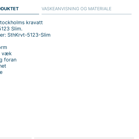
ODUKTET
VASKEANVISNING OG MATERIALE
Stockholms kravatt
5123 Slim.
er: SthKrvt-5123-Slim
orm
n væk
g foran
het
te
 handler i vores webshop. Besøg også vores butik i
s mere på
www.vfo.se