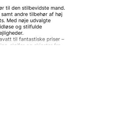
r til den stilbevidste mand.
 samt andre tilbehør af høj
its. Med nøje udvalgte
dløse og stilfulde
ejligheder.
att til fantastiske priser –
lips, sløjfer og skjorter fra
ement.