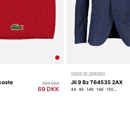
TIGER OF SWEDEN
coste
Jil 9 Bz T64535 2AX
359 DKK
69 DKK
44
46
146
148
150
152
9