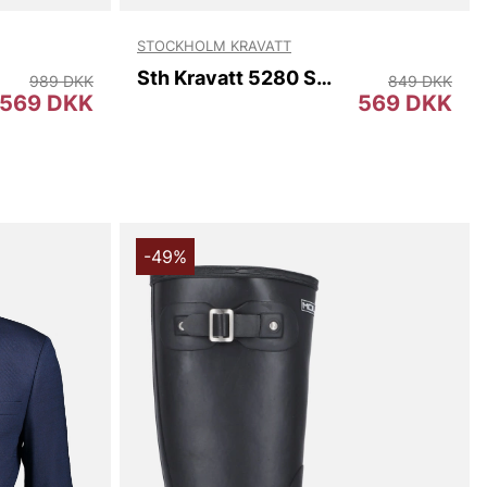
STOCKHOLM KRAVATT
Sth Kravatt 5280 Slim
989 DKK
849 DKK
569 DKK
569 DKK
-49%