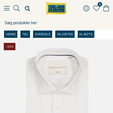
0
HERRE
TØJ
OVERDELE
SKJORTER
KLÆDTE
-33%