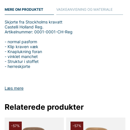
MERE OM PRODUKTET
VASKEANVISNING OG MATERIALE
Skjorte fra Stockholms kravatt
Castelli Holland Reg.
Artikelnummer: 0001-0001-CH-Reg
- normal pasform
- Klip kraven væk
- Knaplukning foran
- vinklet manchet
- Struktur i stoffet
- herreskjorte
Læs mere
Tak fordi du handler i vores webshop. Besøg også vores butik i
Vingåker.
Læs mere på
www.vfo.se
Relaterede produkter
-57%
-57%