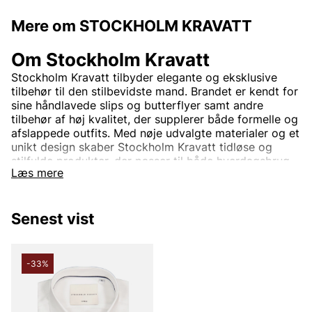
Mere om STOCKHOLM KRAVATT
Om Stockholm Kravatt
Stockholm Kravatt tilbyder elegante og eksklusive
tilbehør til den stilbevidste mand. Brandet er kendt for
sine håndlavede slips og butterflyer samt andre
tilbehør af høj kvalitet, der supplerer både formelle og
afslappede outfits. Med nøje udvalgte materialer og et
unikt design skaber Stockholm Kravatt tidløse og
stilfulde produkter, der passer til både hverdagsbrug
Læs mere
og festlige lejligheder.
Hos Vingåkers Factory Outlet kan du finde Stockholm
Kravatt til fantastiske priser – altid til vilde outletpriser.
Senest vist
Forhøj din stil med eksklusive slips, sløjfer og skjorter
fra Stockholm Kravatt – perfekt for den, der vil gøre
et statement.
-33%