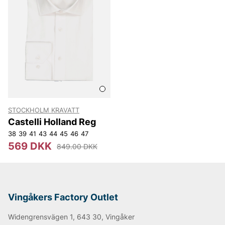
STOCKHOLM KRAVATT
Castelli Holland Reg
38
39
41
43
44
45
46
47
569 DKK
849.00 DKK
Vingåkers Factory Outlet
Widengrensvägen 1, 643 30, Vingåker