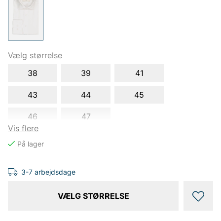
Vælg størrelse
38
39
41
43
44
45
46
47
Vis flere
3-7 arbejdsdage
VÆLG STØRRELSE