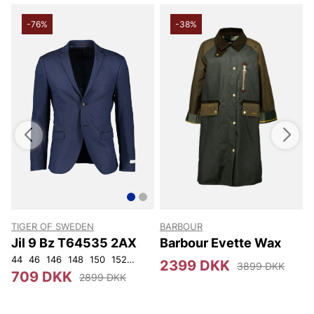
-76%
-38%
TIGER OF SWEDEN
BARBOUR
Jil 9 Bz T64535 2AX
Barbour Evette Wax
44
46
146
148
150
152
92
96
100
104
108
2399 DKK
3899 DKK
709 DKK
2899 DKK