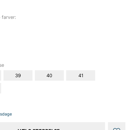
e farver:
se
39
40
41
dsdage