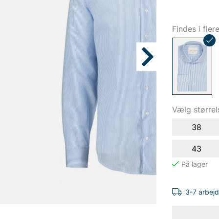
Findes i fler
Vælg størrel
38
43
3-7 arbej