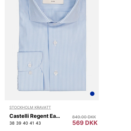
STOCKHOLM KRAVATT
Castelli Regent Easy Iron Slim Fit
849.00 DKK
569 DKK
38
39
40
41
43