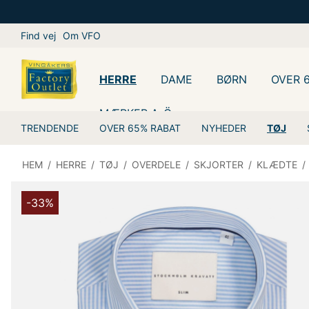
Find vej
Om VFO
HERRE
DAME
BØRN
OVER 
MÆRKER A-Ö
TRENDENDE
OVER 65% RABAT
NYHEDER
TØJ
HEM
/
HERRE
/
TØJ
/
OVERDELE
/
SKJORTER
/
KLÆDTE
/
-33%