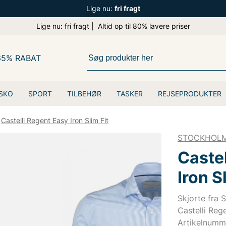
Lige nu:
fri fragt
Lige nu: fri fragt | Altid op til 80% lavere priser
65% RABAT
SKO
SPORT
TILBEHØR
TASKER
REJSEPRODUKTER
Castelli Regent Easy Iron Slim Fit
STOCKHOLM
Castel
Iron S
Skjorte fra 
Castelli Rege
Artikelnumm