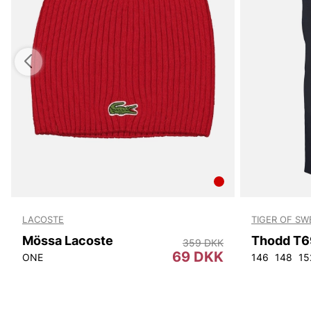
LACOSTE
TIGER OF S
Mössa Lacoste
Thodd T6
359 DKK
69 DKK
ONE
146
148
15