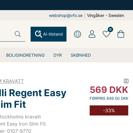
webshop@vfo.se
|
Vingåker - Sweden
0
AI-tilstand
BOLIGINDRETNING
DYR
SKØNHED
 KRAVATT
569
DKK
li Regent Easy
FØRPRIS 849.00 DKK
lim Fit
-33%
Stockholms kravatt
nt Easy Iron Slim Fit.
er: 0107-9770