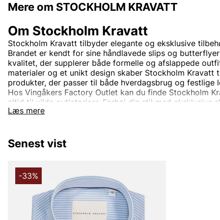
Mere om STOCKHOLM KRAVATT
Om Stockholm Kravatt
Stockholm Kravatt tilbyder elegante og eksklusive tilbehø
Brandet er kendt for sine håndlavede slips og butterflyer
kvalitet, der supplerer både formelle og afslappede outf
materialer og et unikt design skaber Stockholm Kravatt ti
produkter, der passer til både hverdagsbrug og festlige l
Hos Vingåkers Factory Outlet kan du finde Stockholm Krav
altid til vilde outletpriser. Forhøj din stil med eksklusive s
Læs mere
Stockholm Kravatt – perfekt for den, der vil gøre et stat
Senest vist
-33%