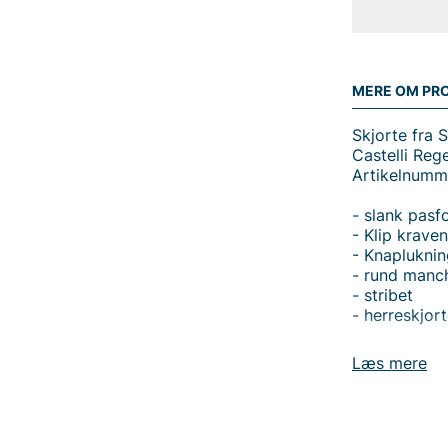
MERE OM PR
Skjorte fra 
Castelli Rege
Artikelnumm
- slank pasf
- Klip krave
- Knapluknin
- rund manc
- stribet
- herreskjor
Læs mere
Tak fordi du
Vingåker.
Læ