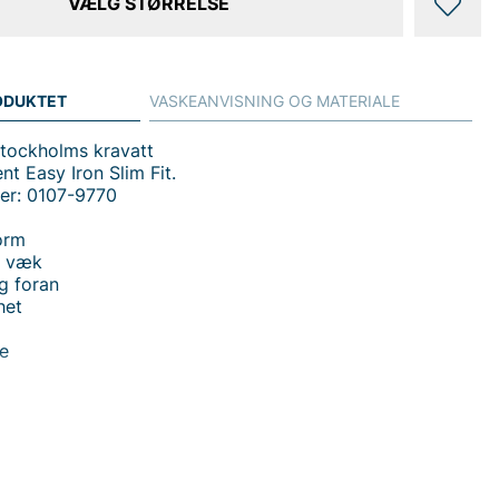
VÆLG STØRRELSE
ODUKTET
VASKEANVISNING OG MATERIALE
Stockholms kravatt
nt Easy Iron Slim Fit.
er: 0107-9770
orm
n væk
g foran
het
te
 handler i vores webshop. Besøg også vores butik i
s mere på
www.vfo.se