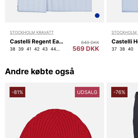
STOCKHOLM KRAVATT
STOCKHOLM 
Castelli Regent Easy Iron Reg
849 DKK
569 DKK
38
39
41
42
43
44
46
45
47
37
38
40
Andre købte også
-81%
UDSALG
-76%