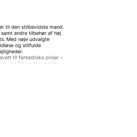
r til den stilbevidste mand.
 samt andre tilbehør af høj
its. Med nøje udvalgte
dløse og stilfulde
ejligheder.
att til fantastiske priser –
lips, sløjfer og skjorter fra
ement.