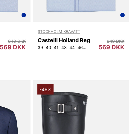
STOCKHOLM KRAVATT
Castelli Holland Reg
849 DKK
849 DKK
569 DKK
569 DKK
39
40
41
43
44
46
45
-49%