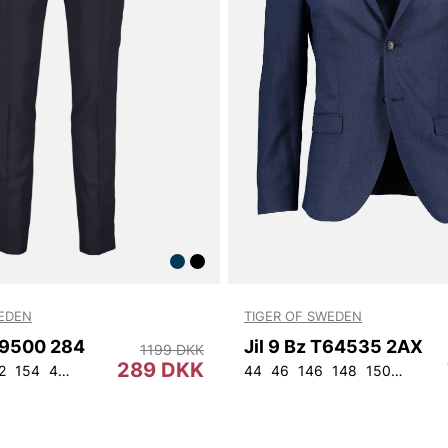
WEDEN
TIGER OF SWEDEN
9500 284
Jil 9 Bz T64535 2AX
1199 DKK
289 DKK
2
154
44
46
48
50
52
54
56
92
44
104
46
146
148
150
152
9