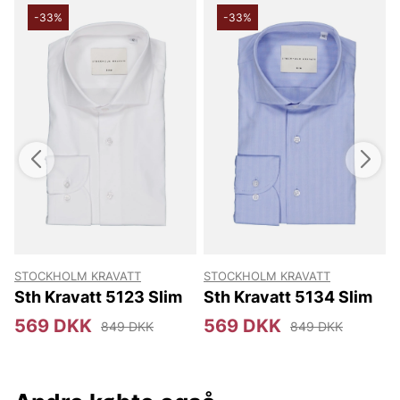
-33%
-33%
STOCKHOLM KRAVATT
STOCKHOLM KRAVATT
S
d
Sth Kravatt 5123 Slim
Sth Kravatt 5134 Slim
3
569 DKK
569 DKK
849 DKK
849 DKK