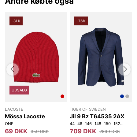
Andre købte også
-81%
-76%
UDSALG
LACOSTE
TIGER OF SWEDEN
Mössa Lacoste
Jil 9 Bz T64535 2AX
ONE
44
46
146
148
150
152
92
96
3
69 DKK
709 DKK
359 DKK
2899 DKK