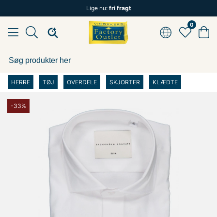
Lige nu:
fri fragt
0
HERRE
TØJ
OVERDELE
SKJORTER
KLÆDTE
-33%