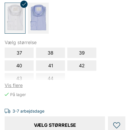
Vælg størrelse
37
38
39
40
41
42
43
44
Vis flere
3-7 arbejdsdage
VÆLG STØRRELSE