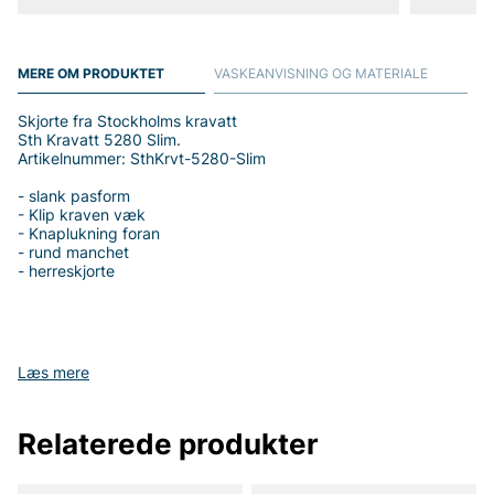
MERE OM PRODUKTET
VASKEANVISNING OG MATERIALE
Skjorte fra Stockholms kravatt
Sth Kravatt 5280 Slim.
Artikelnummer: SthKrvt-5280-Slim
- slank pasform
- Klip kraven væk
- Knaplukning foran
- rund manchet
- herreskjorte
Tak fordi du handler i vores webshop. Besøg også vores butik i
Læs mere
Vingåker.
Læs mere på
www.vfo.se
Relaterede produkter