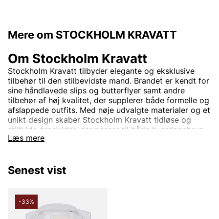
Mere om STOCKHOLM KRAVATT
Om Stockholm Kravatt
Stockholm Kravatt tilbyder elegante og eksklusive
tilbehør til den stilbevidste mand. Brandet er kendt for
sine håndlavede slips og butterflyer samt andre
tilbehør af høj kvalitet, der supplerer både formelle og
afslappede outfits. Med nøje udvalgte materialer og et
unikt design skaber Stockholm Kravatt tidløse og
stilfulde produkter, der passer til både hverdagsbrug
Læs mere
og festlige lejligheder.
Hos Vingåkers Factory Outlet kan du finde Stockholm
Kravatt til fantastiske priser – altid til vilde outletpriser.
Senest vist
Forhøj din stil med eksklusive slips, sløjfer og skjorter
fra Stockholm Kravatt – perfekt for den, der vil gøre
et statement.
-33%