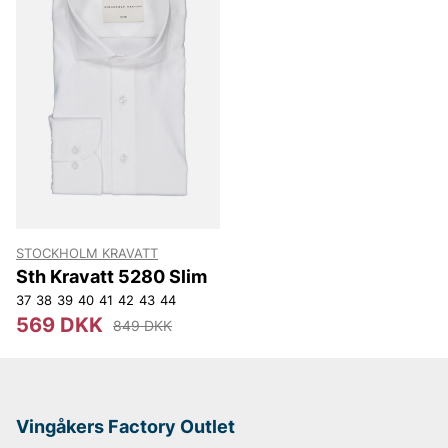
STOCKHOLM KRAVATT
Sth Kravatt 5280 Slim
37
38
39
40
41
42
43
44
569 DKK
849 DKK
Vingåkers Factory Outlet