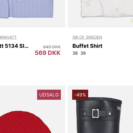
KRAVATT
SIR OF SWEDEN
Sth Kravatt 5134 Slim
Buffet Shirt
849 DKK
569 DKK
38
39
UDSALG
-49%