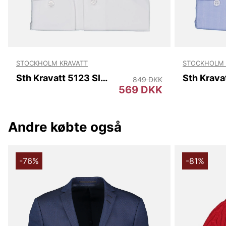
STOCKHOLM KRAVATT
STOCKHOLM 
Sth Kravatt 5123 Slim
849 DKK
569 DKK
Andre købte også
-76%
-81%