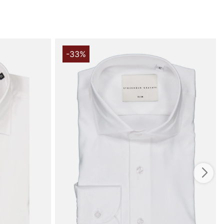
s mere på
www.vfo.se
-33%