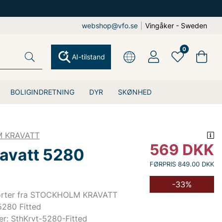
webshop@vfo.se
|
Vingåker - Sweden
0
AI-tilstand
BOLIGINDRETNING
DYR
SKØNHED
 KRAVATT
569
DKK
ravatt 5280
FØRPRIS 849.00 DKK
-33%
jorter fra STOCKHOLM KRAVATT
5280 Fitted
r: SthKrvt-5280-Fitted