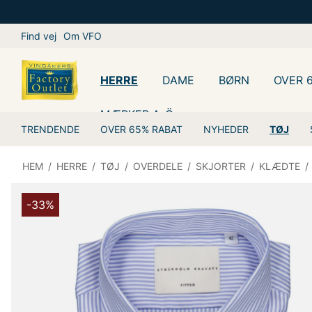
Find vej
Om VFO
HERRE
DAME
BØRN
OVER 
MÆRKER A-Ö
TRENDENDE
OVER 65% RABAT
NYHEDER
TØJ
HEM
/
HERRE
/
TØJ
/
OVERDELE
/
SKJORTER
/
KLÆDTE
/
-33%