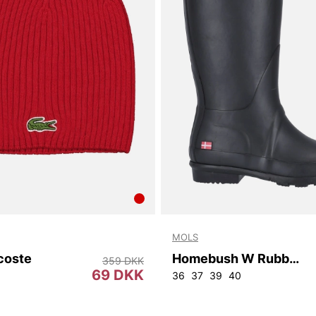
MOLS
coste
Homebush W Rubber Boot
359 DKK
69 DKK
36
37
39
40