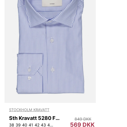
STOCKHOLM KRAVATT
Sth Kravatt 5280 Fitted
849 DKK
569 DKK
38
39
40
41
42
43
44
45
46