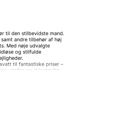
r til den stilbevidste mand.
 samt andre tilbehør af høj
its. Med nøje udvalgte
dløse og stilfulde
ejligheder.
att til fantastiske priser –
lips, sløjfer og skjorter fra
ement.