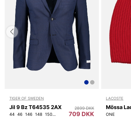
TIGER OF SWEDEN
LACOSTE
Jil 9 Bz T64535 2AX
Mössa La
2899 DKK
709 DKK
44
46
146
148
150
152
92
96
100
104
108
ONE