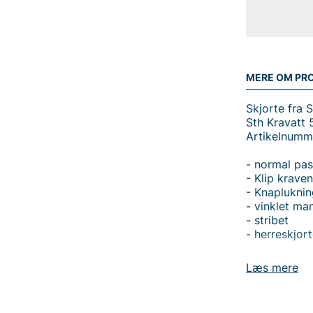
MERE OM PR
Skjorte fra 
Sth Kravatt 
Artikelnumm
- normal pa
- Klip krave
- Knapluknin
- vinklet ma
- stribet
- herreskjor
Læs mere
Tak fordi du