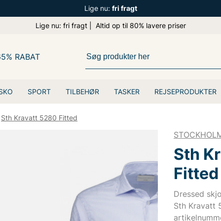
Lige nu:
fri fragt
Lige nu: fri fragt | Altid op til 80% lavere priser
65% RABAT
SKO
SPORT
TILBEHØR
TASKER
REJSEPRODUKTER
Sth Kravatt 5280 Fitted
STOCKHOLM
Sth K
Fitted
Dressed sk
Sth Kravatt 
artikelnumme