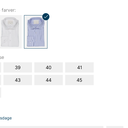
e farver:
se
39
40
41
43
44
45
dsdage