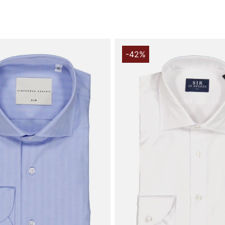
Vingåker.
Læ
-42%