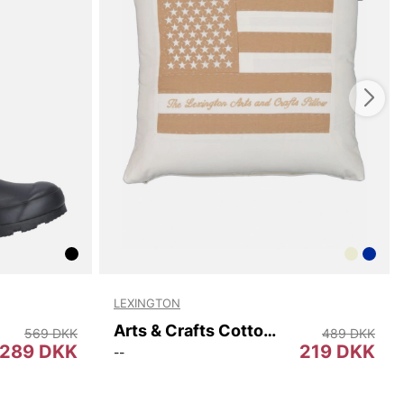
LEXINGTON
Arts & Crafts Cotton Twill Pillow Cover
569 DKK
489 DKK
289 DKK
219 DKK
--