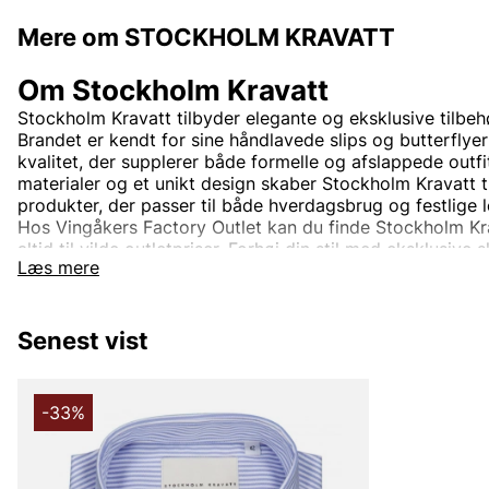
Mere om STOCKHOLM KRAVATT
Om Stockholm Kravatt
Stockholm Kravatt tilbyder elegante og eksklusive tilbehø
Brandet er kendt for sine håndlavede slips og butterflyer
kvalitet, der supplerer både formelle og afslappede outf
materialer og et unikt design skaber Stockholm Kravatt ti
produkter, der passer til både hverdagsbrug og festlige l
Hos Vingåkers Factory Outlet kan du finde Stockholm Krav
altid til vilde outletpriser. Forhøj din stil med eksklusive s
Læs mere
Stockholm Kravatt – perfekt for den, der vil gøre et stat
Senest vist
-33%