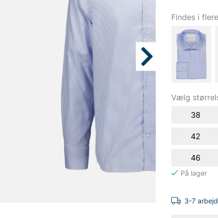
Findes i fler
Vælg størrel
38
42
46
3-7 arbej