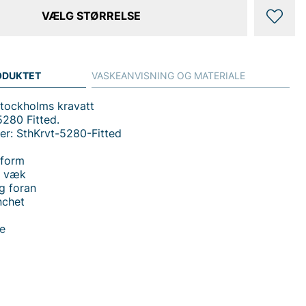
VÆLG STØRRELSE
ODUKTET
VASKEANVISNING OG MATERIALE
Stockholms kravatt
5280 Fitted.
er: SthKrvt-5280-Fitted
sform
n væk
g foran
nchet
te
 handler i vores webshop. Besøg også vores butik i