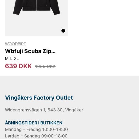
WOODBIRD
Wbfuji Scuba Zip
Hoodie
M
L
XL
639 DKK
1059 DKK
Vingåkers Factory Outlet
Widengrensvägen 1, 643 30, Vingåker
ÅBNINGSTIDER I BUTIKKEN
Mandag – Fredag 10:00–19:00
Lørdag – Søndag 09:00–18:00