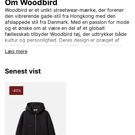
Om Woodbird
Woodbird er et unikt streetwear-mærke, der forener
den vibrerende gade-stil fra Hongkong med den
afslappede stil fra Danmark. Med en passion for mode
og et ønske om at være en del af et globalt
fællesskab tilbyder Woodbird tøj, der udtrykker både
kultur og personlighed. Deres design er præget af
ærlighed, passion og respekt for andre, hvilket gør
Læs mere
hvert plagg til mere end blot mode – det er en livsstil.
I Woodbirds kollektioner finder du trendy og
funktionelt tøj, der passer til en ungdommelig, street-
Senest vist
inspireret stil. Opdag Woodbird hos Vingåkers Factory
Outlet – for den moderne og passionerede
modeelsker.
-40%