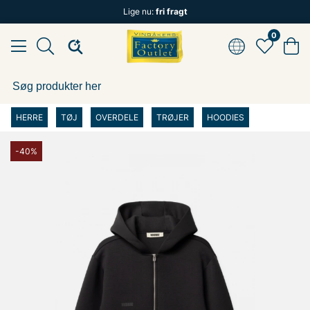
Lige nu:
fri fragt
0
HERRE
TØJ
OVERDELE
TRØJER
HOODIES
-40%