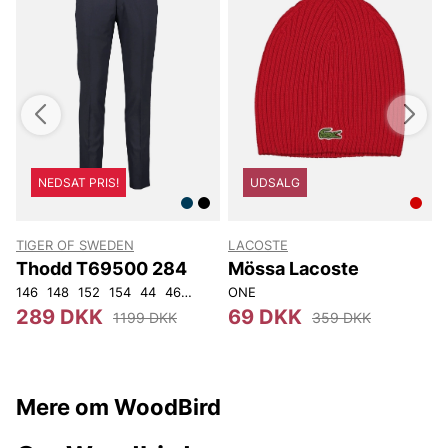
NEDSAT PRIS!
UDSALG
TIGER OF SWEDEN
LACOSTE
T
Thodd T69500 284
Mössa Lacoste
146
148
152
154
44
46
48
50
ONE
52
54
56
92
104
4
289 DKK
69 DKK
1199 DKK
359 DKK
Mere om WoodBird