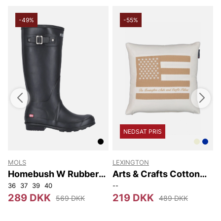
-49%
-55%
NEDSAT PRIS
MOLS
LEXINGTON
Homebush W Rubber
Arts & Crafts Cotton
Boot
Twill Pillow Cover
36
37
39
40
--
289 DKK
219 DKK
569 DKK
489 DKK