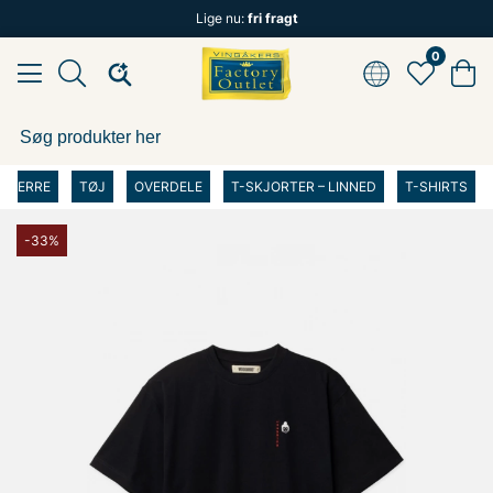
Lige nu:
fri fragt
0
HERRE
TØJ
OVERDELE
T-SKJORTER – LINNED
T-SHIRTS
-33%