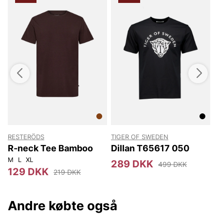
RESTERÖDS
TIGER OF SWEDEN
T
R-neck Tee Bamboo
Dillan T65617 050
M
L
XL
289 DKK
499 DKK
129 DKK
219 DKK
Andre købte også