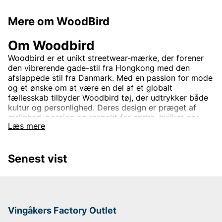
Mere om WoodBird
Om Woodbird
Woodbird er et unikt streetwear-mærke, der forener
den vibrerende gade-stil fra Hongkong med den
afslappede stil fra Danmark. Med en passion for mode
og et ønske om at være en del af et globalt
fællesskab tilbyder Woodbird tøj, der udtrykker både
kultur og personlighed. Deres design er præget af
ærlighed, passion og respekt for andre, hvilket gør
Læs mere
hvert plagg til mere end blot mode – det er en livsstil.
I Woodbirds kollektioner finder du trendy og
funktionelt tøj, der passer til en ungdommelig, street-
Senest vist
inspireret stil. Opdag Woodbird hos Vingåkers Factory
Outlet – for den moderne og passionerede
modeelsker.
Vingåkers Factory Outlet