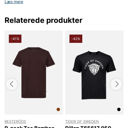
Læs mere
Relaterede produkter
-41%
-42%
RESTERÖDS
TIGER OF SWEDEN
T