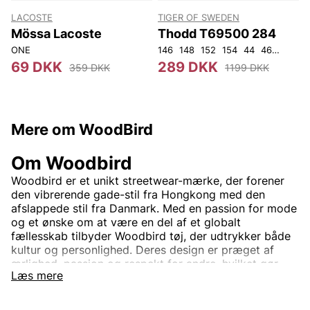
LACOSTE
TIGER OF SWEDEN
T
Mössa Lacoste
Thodd T69500 284
ONE
146
148
152
154
44
46
48
50
4
69 DKK
289 DKK
359 DKK
1199 DKK
Mere om WoodBird
Om Woodbird
Woodbird er et unikt streetwear-mærke, der forener
den vibrerende gade-stil fra Hongkong med den
afslappede stil fra Danmark. Med en passion for mode
og et ønske om at være en del af et globalt
fællesskab tilbyder Woodbird tøj, der udtrykker både
kultur og personlighed. Deres design er præget af
ærlighed, passion og respekt for andre, hvilket gør
Læs mere
hvert plagg til mere end blot mode – det er en livsstil.
I Woodbirds kollektioner finder du trendy og
funktionelt tøj, der passer til en ungdommelig, street-