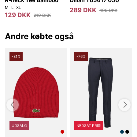
R-neck Tee Bamboo
Dillan T65617 050
M
L
XL
289 DKK
499 DKK
129 DKK
219 DKK
Andre købte også
-81%
-76%
UDSALG
NEDSAT PRIS!