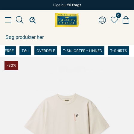
Lige nu:
fri fragt
0
HERRE
TØJ
OVERDELE
T-SKJORTER – LINNED
T-SHIRTS
-33%