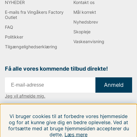
NYHEDER
Kontakt os
E-mails fra Vingåkers Factory
Mål korrekt
Outlet
Nyhedsbrev
FAQ
Skopleje
Politikker
Vaskeanvisning
Tilgængelighedserklæring
Få alle vores kommende tilbud direkte!
Anmeld
Jeg vil afmelde mig.
Vi findes i:
Danmark
|
Finland
|
Sverige
Vi bruger cookies til at forbedre vores hjemmeside
Følg os på vores sociale medier.
og for at kunne give dig en bedre oplevelse. Ved at
fortsætte med at bruge hjemmesiden accepterer du
dette.
Læs mere