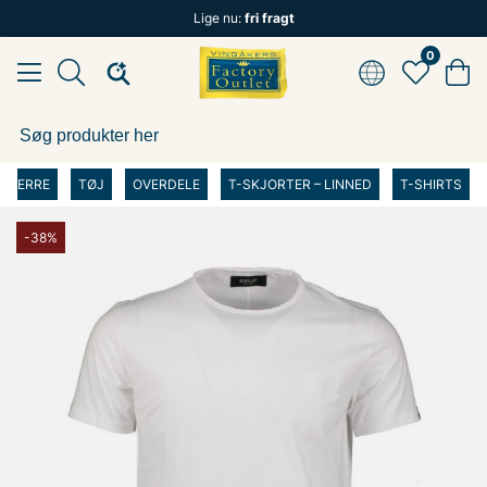
Lige nu:
fri fragt
0
HERRE
TØJ
OVERDELE
T-SKJORTER – LINNED
T-SHIRTS
-38%