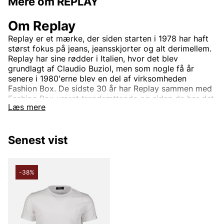
Mere om REPLAY
Om Replay
Replay er et mærke, der siden starten i 1978 har haft
størst fokus på jeans, jeansskjorter og alt derimellem.
Replay har sine rødder i Italien, hvor det blev
grundlagt af Claudio Buziol, men som nogle få år
senere i 1980'erne blev en del af virksomheden
Fashion Box. De sidste 30 år har Replay sammen med
Fashion Box været trendsættende og siden da har det
Læs mere
været helt synonymt med høj standard og god
kvalitet. Dette har med tiden gjort Replay til et
velkendt mærke, som med tiden er vokset til at blive
Senest vist
et globalt koncept, der sælges hos adskillige
forhandlere hver dag.
Virksomheden har siden starten haft tre grundpiller:
-38%
Fremragende kvalitet, karakteristisk italiensk design
og innovativ stil. Disse grundpiller har ført mærket til
den succes, det har i dag, med sin ungdommelige og
moderne stil, der tilbyder trendy, moderigtige og
letbærbare klæder til hele familien.