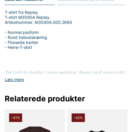
T-shirt fra Replay
T-shirt M3590A Replay.
Artikelnummer: M3590A.000.2660
- Normal pasform
- Rund halsudskæring
- Flossede kanter
- Herre-T-shirt
Tak fordi du handler i vores webshop. Besøg også vores butik i
Vingåker.
Læs mere på
www.vfo.se
Læs mere
Relaterede produkter
-41%
-42%