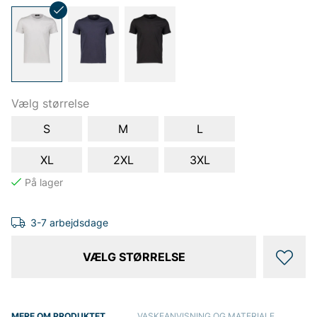
Vælg størrelse
S
M
L
XL
2XL
3XL
3-7 arbejdsdage
VÆLG STØRRELSE
MERE OM PRODUKTET
VASKEANVISNING OG MATERIALE