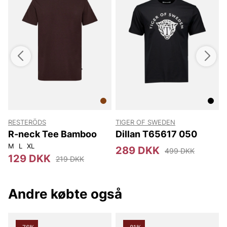
RESTERÖDS
TIGER OF SWEDEN
T
R-neck Tee Bamboo
Dillan T65617 050
M
L
XL
289 DKK
499 DKK
129 DKK
219 DKK
Andre købte også