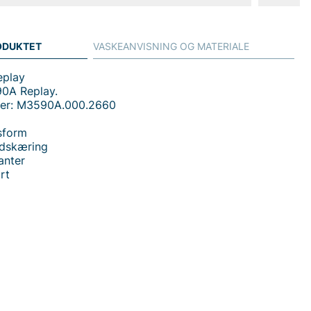
ODUKTET
VASKEANVISNING OG MATERIALE
eplay
90A Replay.
mer: M3590A.000.2660
sform
udskæring
anter
rt
 handler i vores webshop. Besøg også vores butik i
s mere på
www.vfo.se