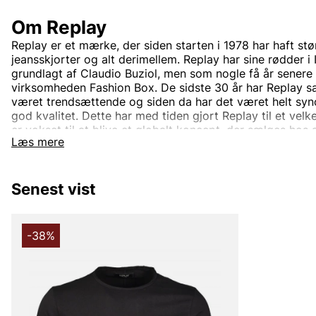
Om Replay
Replay er et mærke, der siden starten i 1978 har haft stø
jeansskjorter og alt derimellem. Replay har sine rødder i I
grundlagt af Claudio Buziol, men som nogle få år senere 
virksomheden Fashion Box. De sidste 30 år har Replay
været trendsættende og siden da har det været helt sy
god kvalitet. Dette har med tiden gjort Replay til et ve
er vokset til at blive et globalt koncept, der sælges hos 
Læs mere
dag.
Virksomheden har siden starten haft tre grundpiller: Fre
karakteristisk italiensk design og innovativ stil. Disse gru
Senest vist
den succes, det har i dag, med sin ungdommelige og mode
trendy, moderigtige og letbærbare klæder til hele famili
Mere om Replays sortiment
-38%
Med rødder i Italien, som i mange år er blevet noget af
det ikke underligt, at Replays forskellige kollektioner g
trendsættende og ungdommeligt moderne. Replay Jeans
signaturplagg, og som et brand med sit fokus på netop je
andre klæder i Replays sortiment, der passer sammen m