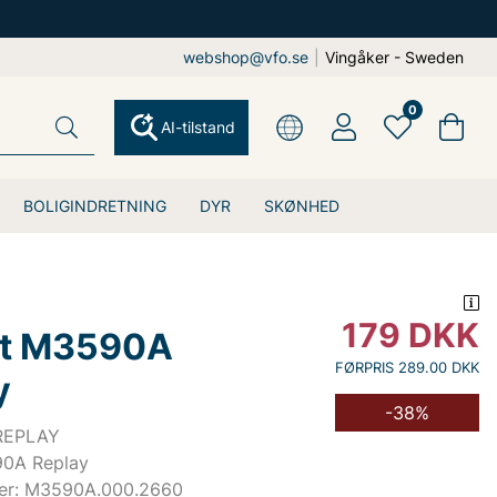
webshop@vfo.se
|
Vingåker - Sweden
0
AI-tilstand
BOLIGINDRETNING
DYR
SKØNHED
179
DKK
rt M3590A
FØRPRIS 289.00 DKK
y
-38%
 REPLAY
90A Replay
er: M3590A.000.2660