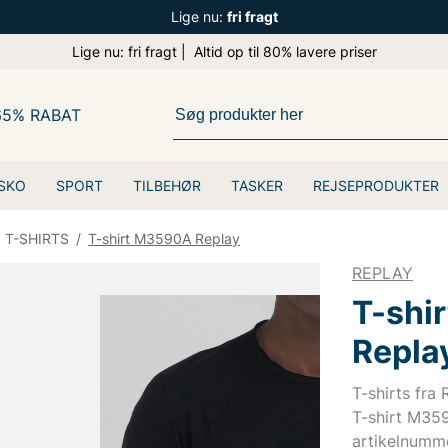
Lige nu:
fri fragt
Lige nu: fri fragt | Altid op til 80% lavere priser
65% RABAT
SKO
SPORT
TILBEHØR
TASKER
REJSEPRODUKTER
T-SHIRTS
/
T-shirt M3590A Replay
REPLAY
T-shi
Repla
T-shirts fra
T-shirt M35
artikelnumm