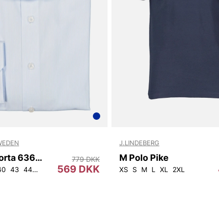
WEDEN
J.LINDEBERG
Oscar Skjorta 6362 Slim
M Polo Pike
779 DKK
569 DKK
40
43
44
45
46
XS
S
M
L
XL
2XL