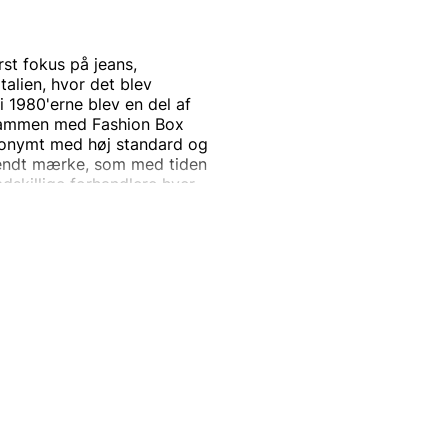
rst fokus på jeans,
talien, hvor det blev
i 1980'erne blev en del af
 sammen med Fashion Box
nonymt med høj standard og
lkendt mærke, som med tiden
adskillige forhandlere hver
mragende kvalitet,
ndpiller har ført mærket til
rne stil, der tilbyder
en.
 modeverdenens centrum, er
ennem årene har været
 er stadig mærkets
ans finder du naturligvis
ed netop jeans. Andre