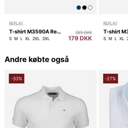
REPLAY
REPLAY
T-shirt M3590A Replay
289 DKK
179 DKK
S
M
L
XL
2XL
3XL
S
M
L
XL
Andre købte også
-33%
-27%