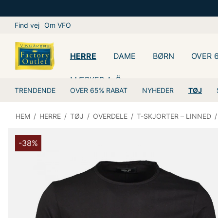
Find vej
Om VFO
HERRE
DAME
BØRN
OVER 
MÆRKER A-Ö
TRENDENDE
OVER 65% RABAT
NYHEDER
TØJ
HEM
/
HERRE
/
TØJ
/
OVERDELE
/
T-SKJORTER – LINNED
/
-38%