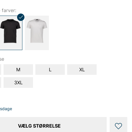
e farver:
se
M
L
XL
3XL
dsdage
VÆLG STØRRELSE