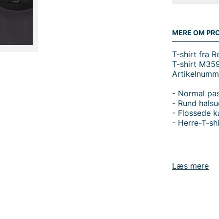
MERE OM PR
T-shirt fra R
T-shirt M35
Artikelnum
- Normal pa
- Rund hals
- Flossede k
- Herre-T-shi
Læs mere
Tak fordi du
Vingåker.
Læ