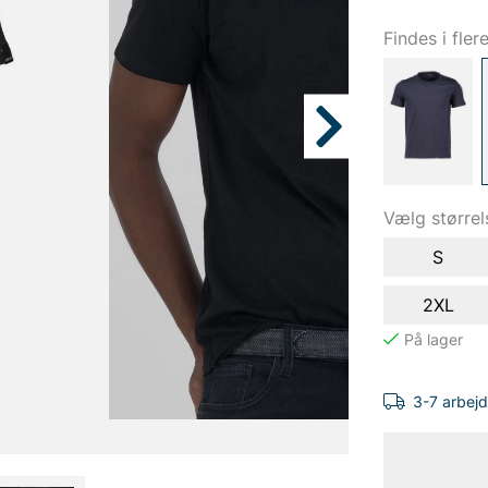
Findes i fler
Vælg størrel
S
2XL
3-7 arbej