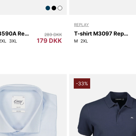
REPLAY
T-shirt M3590A Replay
T-shirt M3097 Replay
289 DKK
179 DKK
2XL
3XL
M
2XL
-33%