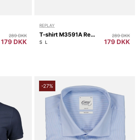
REPLAY
T-shirt M3591A Replay
289 DKK
289 DKK
179 DKK
179 DKK
S
L
-27%