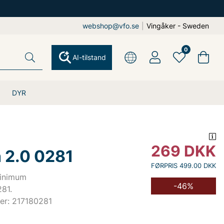
webshop@vfo.se
|
Vingåker - Sweden
0
AI-tilstand
DYR
269
DKK
 2.0 0281
FØRPRIS 499.00 DKK
Minimum
-46%
81.
er: 217180281