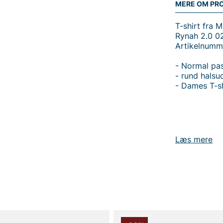
MERE OM PR
T-shirt fra 
Rynah 2.0 02
Artikelnumm
- Normal pa
- rund hals
- Dames T-sh
Tak fordi du
Læs mere
Vingåker.
Læ