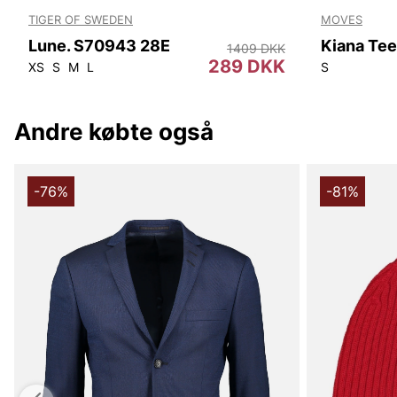
TIGER OF SWEDEN
MOVES
Lune. S70943 28E
Kiana Te
1409 DKK
289 DKK
XS
S
M
L
S
Andre købte også
-76%
-81%