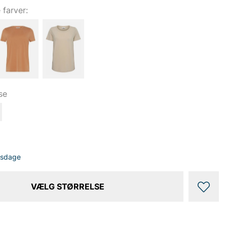
e farver:
se
dsdage
VÆLG STØRRELSE