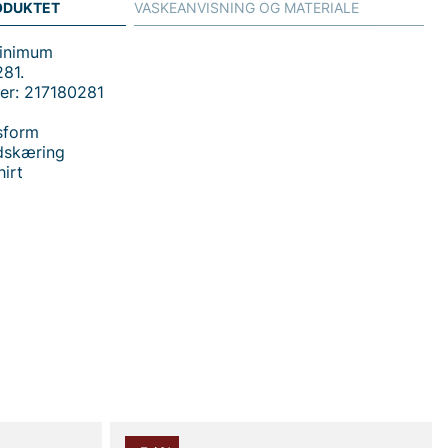
ODUKTET
VASKEANVISNING OG MATERIALE
Minimum
81.
er: 217180281
sform
udskæring
irt
 handler i vores webshop. Besøg også vores butik i
s mere på
www.vfo.se