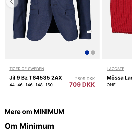
TIGER OF SWEDEN
LACOSTE
Jil 9 Bz T64535 2AX
Mössa La
2899 DKK
709 DKK
44
46
146
148
150
152
92
96
100
104
108
ONE
Mere om MINIMUM
Om Minimum