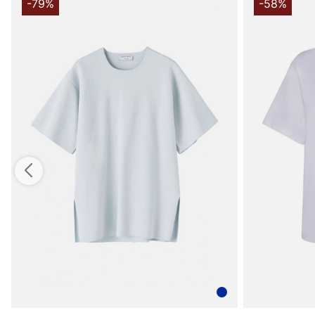
-79%
-58%