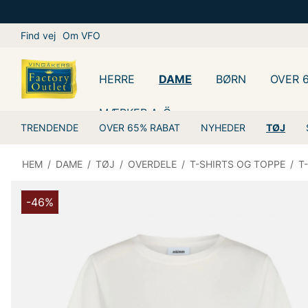
Find vej
Om VFO
HERRE
DAME
BØRN
OVER 
MÆRKER A-Ö
TRENDENDE
OVER 65% RABAT
NYHEDER
TØJ
HEM
/
DAME
/
TØJ
/
OVERDELE
/
T-SHIRTS OG TOPPE
/
T
-46%