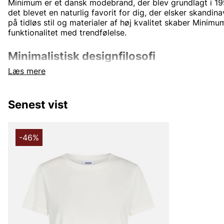
Minimum er et dansk modebrand, der blev grundlagt i 199
det blevet en naturlig favorit for dig, der elsker skandin
på tidløs stil og materialer af høj kvalitet skaber Minimu
funktionalitet med trendfølelse.
Minimalistisk designfilosofi
Læs mere
Varumærket er kendt for sin minimalistiske æstetik med 
Kollektionerne præges af rene linjer, subtile detaljer og tø
hverdagen og festen. Uanset om du leder efter en klassisk 
Senest vist
eller trendy overtøj, tilbyder Minimum et bredt udvalg, 
komplet garderobe.
-46%
Kvalitet og holdbarhed
Minimum stræber efter at skabe bæredygtig mode. De arb
reducere deres klimaaftryk ved at bruge miljøvenlige ma
produktionsmetoder. Tøj fra Minimum er ikke kun flot – d
for dig, der bekymrer dig om planeten.