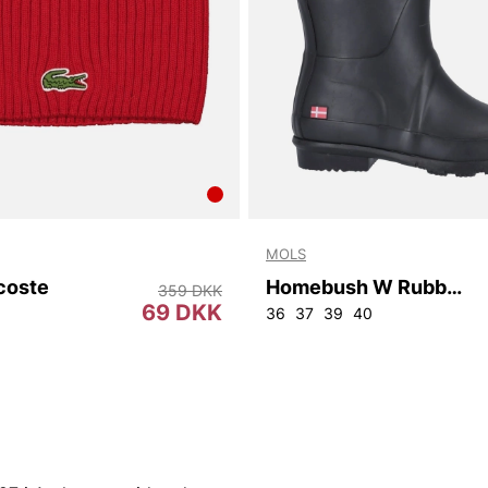
MOLS
coste
Homebush W Rubber Boot
359 DKK
69 DKK
36
37
39
40