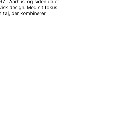
7 i Aarhus, og siden da er
avisk design. Med sit fokus
m tøj, der kombinerer
et moderne twist.
j, der passer både til
striktrøje, en stilren kjole
der gør det nemt at skabe en
ejder aktivt for at
terialer og bæredygtige
e er også et bevidst valg