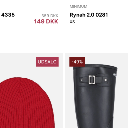
MINIMUM
e 4335
Rynah 2.0 0281
359 DKK
149 DKK
XS
UDSALG
-49%