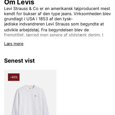
Om Levis
Levi Strauss & Co
er en
amerikansk
tøjproducent mest
kendt for bukser af den type
jeans. Virksomheden blev
grundlagt i USA i 1853 af den
tysk-
jødiske
indvandreren
Levi Strauss
som begyndte at
udvikle arbejdstøj.
Fra begyndelsen blev de
fremstillet.
lærred
men senere af slidstærk
denim. I
dag er virksomheden en af verdens største
Læs mere
tøjvirksomheder.
Virksomhedens mest kendte og veletablerede mærke
er
Levi’s
Det bruges til tøj verden rundt. Oprindeligt var
Senest vist
Levi's kun et produktnavn på de
nitforstærkede
blå
jeansene, men i dag indgår også.
jakker
trøjer
Sko
og
diverse andre beklædningsgenstande og tilbehør. Den
-46%
mest kendte jeansmodel er
501
og er blevet en stor
klassiker verden over.
Informationen er hentet fra Wikipedia.
Andre populære mærker: