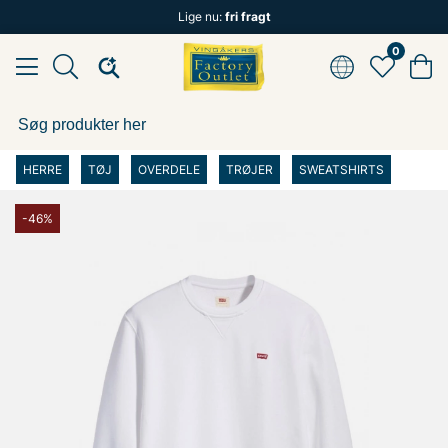
Lige nu:
fri fragt
0
HERRE
TØJ
OVERDELE
TRØJER
SWEATSHIRTS
-46%