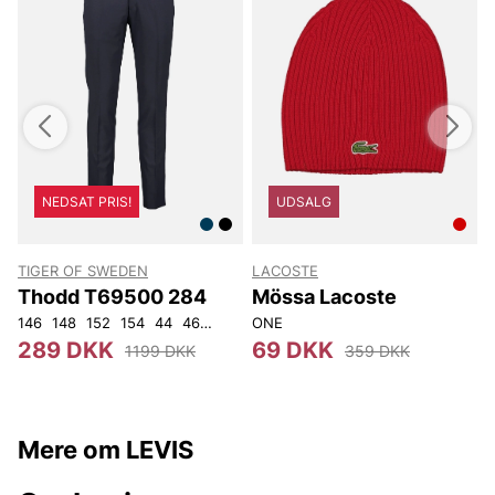
NEDSAT PRIS!
UDSALG
TIGER OF SWEDEN
LACOSTE
T
Thodd T69500 284
Mössa Lacoste
146
148
152
154
44
46
48
50
ONE
52
54
56
92
104
4
289 DKK
69 DKK
1199 DKK
359 DKK
Mere om LEVIS