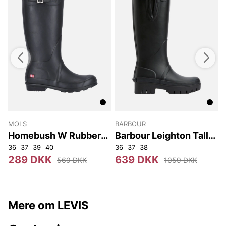
MOLS
BARBOUR
Homebush W Rubber
Barbour Leighton Tall
Boot
Welly
50
36
52
37
54
39
56
40
92
104
36
37
38
289 DKK
639 DKK
569 DKK
1059 DKK
Mere om LEVIS