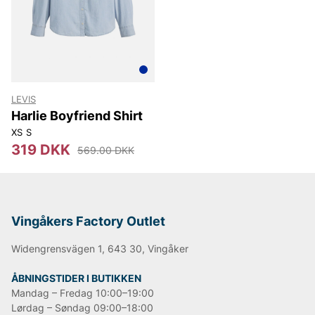
Lee
NN07
Björn Borg
Replay
Oscar Jacobson
LEVIS
Harlie Boyfriend Shirt
XS
S
319 DKK
569.00 DKK
Vingåkers Factory Outlet
Widengrensvägen 1, 643 30, Vingåker
ÅBNINGSTIDER I BUTIKKEN
Mandag – Fredag 10:00–19:00
Lørdag – Søndag 09:00–18:00