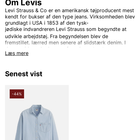
Om Levis
Levi Strauss & Co
er en
amerikansk
tøjproducent mest
kendt for bukser af den type
jeans. Virksomheden blev
grundlagt i USA i 1853 af den
tysk-
jødiske
indvandreren
Levi Strauss
som begyndte at
udvikle arbejdstøj.
Fra begyndelsen blev de
fremstillet.
lærred
men senere af slidstærk
denim. I
dag er virksomheden en af verdens største
Læs mere
tøjvirksomheder.
Virksomhedens mest kendte og veletablerede mærke
er
Levi’s
Det bruges til tøj verden rundt. Oprindeligt var
Senest vist
Levi's kun et produktnavn på de
nitforstærkede
blå
jeansene, men i dag indgår også.
jakker
trøjer
Sko
og
diverse andre beklædningsgenstande og tilbehør. Den
-44%
mest kendte jeansmodel er
501
og er blevet en stor
klassiker verden over.
Informationen er hentet fra Wikipedia.
Andre populære mærker: