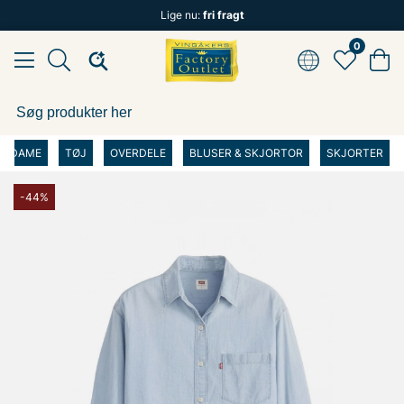
Lige nu:
fri fragt
0
DAME
TØJ
OVERDELE
BLUSER & SKJORTOR
SKJORTER
-44%