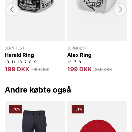
JERNHEST
JERNHEST
Harald Ring
Alex Ring
10
11
13
7
8
9
13
7
8
1
199 DKK
199 DKK
289 DKK
289 DKK
Andre købte også
-76%
-81%