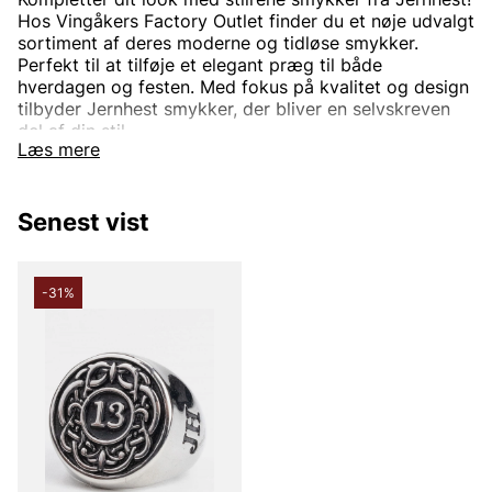
Hos Vingåkers Factory Outlet finder du et nøje udvalgt
sortiment af deres moderne og tidløse smykker.
Perfekt til at tilføje et elegant præg til både
hverdagen og festen. Med fokus på kvalitet og design
tilbyder Jernhest smykker, der bliver en selvskreven
del af din stil.
Læs mere
Shop online eller besøg vores butik for at finde dine
nye favoritter – altid til outletpriser!
Senest vist
-31%