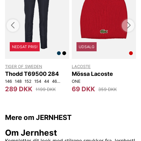
NEDSAT PRIS!
UDSALG
TIGER OF SWEDEN
LACOSTE
T
Thodd T69500 284
Mössa Lacoste
146
148
152
154
44
46
48
50
ONE
52
54
56
92
104
4
289 DKK
69 DKK
1199 DKK
359 DKK
Mere om JERNHEST
Om Jernhest
Kompletter dit look med stilrene smykker fra Jernhest!