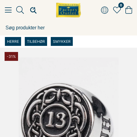
0
HERRE
TILBEHØR
SMYKKER
-31%