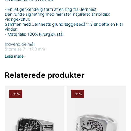
- En let genkendelig form af en ring fra Jernhest.
Den runde signetring med mønster inspireret af nordisk
vikingekultur.
Sammen med Jernhests grundlæggelsesår 13 er dette en klar
vinder.
- Materiale: 100% kirurgisk stål
Indvendige mål:
Størrelse 7 - 17,3 mm
Størrelse 8 - 18,1 mm
Læs mere
Størrelse 9 - 18,9 mm
Størrelse 10 - 19,8 mm
Størrelse 11 - 20,6 mm
Relaterede produkter
Størrelse 13 - 22,3 mm
(Forbehold: at størrelsen kan afvige med ±0,1 mm)
-31%
-31%
Tak fordi du handler i vores webshop. Besøg også vores butik i
Vingåker.
Læs mere på
www.vfo.se