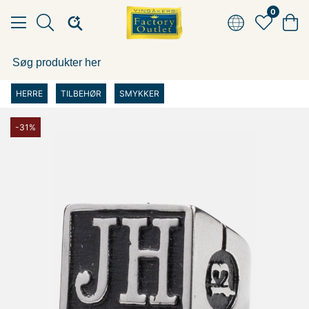
0
HERRE
TILBEHØR
SMYKKER
-31%