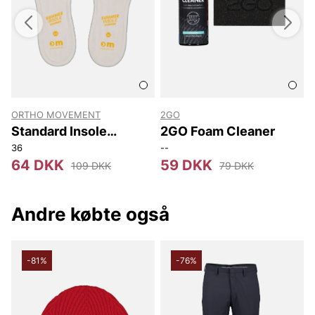
ORTHO MOVEMENT
2GO
S
Standard Insole
2GO Foam Cleaner
Summer
36
--
64 DKK
59 DKK
109 DKK
79 DKK
Andre købte også
-81%
-76%