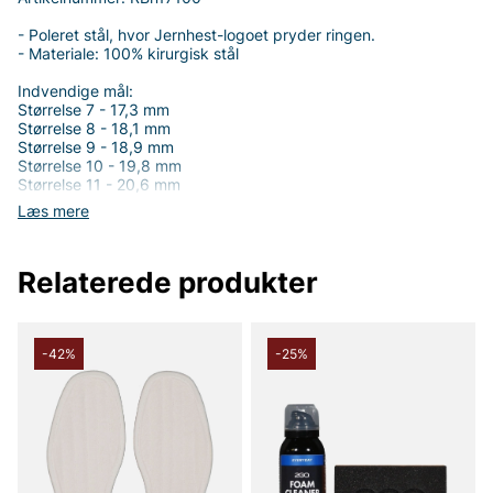
- Poleret stål, hvor Jernhest-logoet pryder ringen.
- Materiale: 100% kirurgisk stål
Indvendige mål:
Størrelse 7 - 17,3 mm
Størrelse 8 - 18,1 mm
Størrelse 9 - 18,9 mm
Størrelse 10 - 19,8 mm
Størrelse 11 - 20,6 mm
Størrelse 13 - 22,3 mm
Læs mere
(Forbehold: at størrelsen kan afvige med ±0,1 mm)
Relaterede produkter
Tak fordi du handler i vores webshop. Besøg også vores butik i
Vingåker.
Læs mere på
www.vfo.se
-42%
-25%