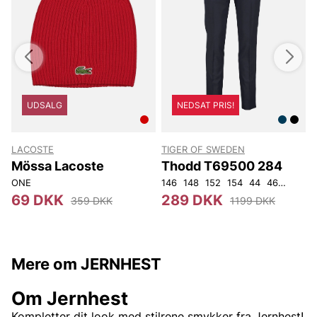
UDSALG
NEDSAT PRIS!
LACOSTE
TIGER OF SWEDEN
Mössa Lacoste
Thodd T69500 284
ONE
146
148
152
154
44
46
48
50
69 DKK
289 DKK
359 DKK
1199 DKK
Mere om JERNHEST
Om Jernhest
Kompletter dit look med stilrene smykker fra Jernhest!