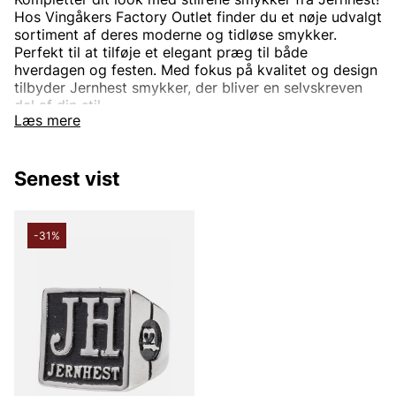
Hos Vingåkers Factory Outlet finder du et nøje udvalgt
sortiment af deres moderne og tidløse smykker.
Perfekt til at tilføje et elegant præg til både
hverdagen og festen. Med fokus på kvalitet og design
tilbyder Jernhest smykker, der bliver en selvskreven
del af din stil.
Læs mere
Shop online eller besøg vores butik for at finde dine
nye favoritter – altid til outletpriser!
Senest vist
-31%