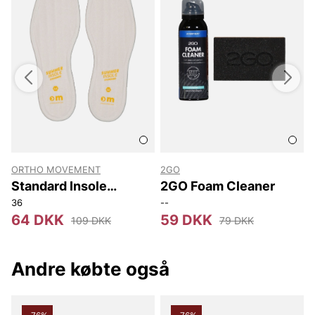
ORTHO MOVEMENT
2GO
S
Standard Insole
2GO Foam Cleaner
Summer
36
--
64 DKK
59 DKK
109 DKK
79 DKK
Andre købte også