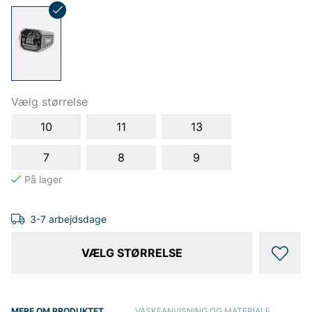
Vælg størrelse
10
11
13
7
8
9
3-7 arbejdsdage
VÆLG STØRRELSE
MERE OM PRODUKTET
VASKEANVISNING OG MATERIALE