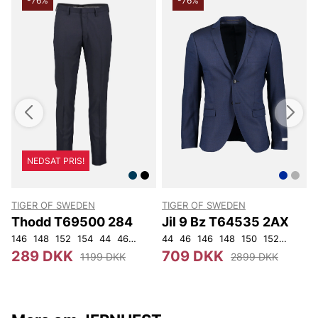
-76%
-76%
NEDSAT PRIS!
TIGER OF SWEDEN
TIGER OF SWEDEN
Thodd T69500 284
Jil 9 Bz T64535 2AX
146
148
152
154
44
46
48
50
44
52
46
54
146
56
148
92
104
150
152
92
96
289 DKK
709 DKK
1199 DKK
2899 DKK