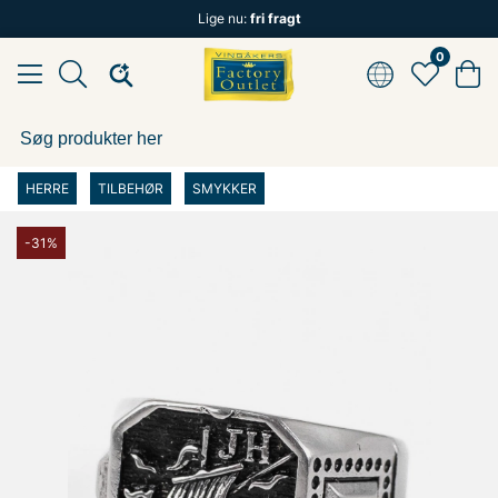
Lige nu:
fri fragt
0
HERRE
TILBEHØR
SMYKKER
-31%