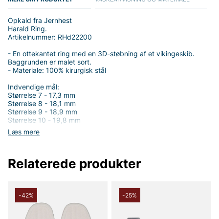
Opkald fra Jernhest
Harald Ring.
Artikelnummer: RHd22200
- En ottekantet ring med en 3D-støbning af et vikingeskib.
Baggrunden er malet sort.
- Materiale: 100% kirurgisk stål
Indvendige mål:
Størrelse 7 - 17,3 mm
Størrelse 8 - 18,1 mm
Størrelse 9 - 18,9 mm
Størrelse 10 - 19,8 mm
Størrelse 11 - 20,6 mm
Læs mere
Størrelse 13 - 22,3 mm
(Forbehold: at størrelsen kan afvige med ±0,1 mm)
Relaterede produkter
Tak fordi du handler i vores webshop. Besøg også vores butik i
-42%
-25%
Vingåker.
Læs mere på
www.vfo.se