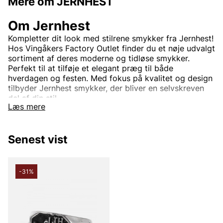
Mere om JERNHEST
Om Jernhest
Kompletter dit look med stilrene smykker fra Jernhest!
Hos Vingåkers Factory Outlet finder du et nøje udvalgt
sortiment af deres moderne og tidløse smykker.
Perfekt til at tilføje et elegant præg til både
hverdagen og festen. Med fokus på kvalitet og design
tilbyder Jernhest smykker, der bliver en selvskreven
del af din stil.
Læs mere
Shop online eller besøg vores butik for at finde dine
nye favoritter – altid til outletpriser!
Senest vist
-31%