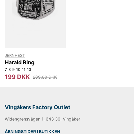
JERNHEST
Harald Ring
7
8
9
10
11
13
199 DKK
289.00 DKK
Vingåkers Factory Outlet
Widengrensvägen 1, 643 30, Vingåker
ÅBNINGSTIDER I BUTIKKEN