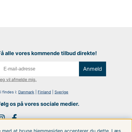
Få alle vores kommende tilbud direkte!
Anmeld
eg vil afmelde mig.
i findes i:
Danmark
|
Finland
|
Sverige
Følg os på vores sociale medier.
tte med at bruge hjemmesiden accepterer du dette.
Læs