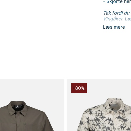
- Skjorte he
Tak fordi du
Vingåker.
Læ
Læs mere
-80%