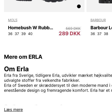
MOLS
BARBOUR
Homebush W Rubber Boot
569 DKK
289 DKK
56
92
36
104
37
39
40
36
37
38
Mere om ERLA
Om Erla
Erla fra Sverige, tidligere Erla, udvikler mærket højkvali
udvalgte stoffer fra velkendte fabrikker.
Erla of Sweden er skræddersyet til den moderne mand i 
enestående design og fremragende komfort. Erla har et
Andre populære mærker:
Læs mere