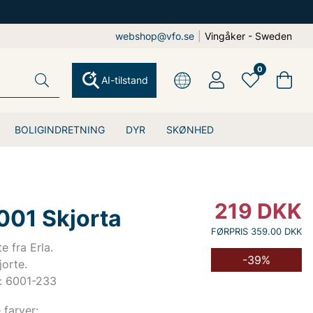
webshop@vfo.se
|
Vingåker - Sweden
0
AI-tilstand
BOLIGINDRETNING
DYR
SKØNHED
219
DKK
001 Skjorta
FØRPRIS 359.00 DKK
e fra Erla.
-39%
jorte.
: 6001-233
e farver: