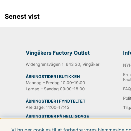
Lee
NN07
Senest vist
Björn Borg
Replay
Oscar Jacobson
Vingåkers Factory Outlet
In
Widengrensvägen 1, 643 30, Vingåker
NY
E-ma
ÅBNINGSTIDER I BUTIKKEN
Fac
Mandag – Fredag 10:00–19:00
Lørdag – Søndag 09:00–18:00
FA
Poli
ÅBNINGSTIDER I FYNDTELTET
Alle dage: 11:00–17:45
Til
ÅBNINGSTIDER PÅ HELLIGDAGE
Vi bruger cookies til at forbedre vores hjemmeside o