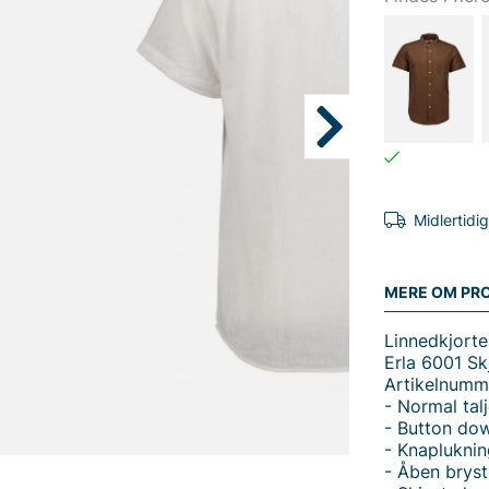
Midlertidi
MERE OM PR
Linnedkjorte 
Erla 6001 Sk
Artikelnumm
- Normal tal
- Button do
- Knapluknin
- Åben brys