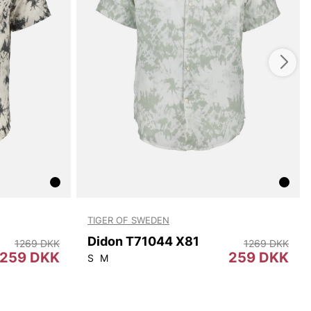
TIGER OF SWEDEN
Didon T71044 X81
1269 DKK
1269 DKK
259 DKK
259 DKK
S
M