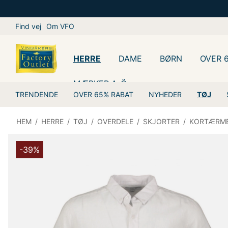
Find vej
Om VFO
HERRE
DAME
BØRN
OVER 
MÆRKER A-Ö
TRENDENDE
OVER 65% RABAT
NYHEDER
TØJ
HEM
/
HERRE
/
TØJ
/
OVERDELE
/
SKJORTER
/
KORTÆRM
-39%