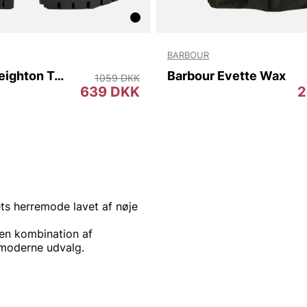
BARBOUR
Barbour Leighton Tall Welly
Barbour Evette Wax
1059 DKK
639 DKK
2
tets herremode lavet af nøje
en kombination af
 moderne udvalg.