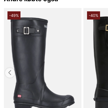
-49%
-40%