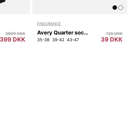
ENDURANCE
Avery Quarter sock 3-pack
3899 DKK
129 DKK
399 DKK
39 DKK
35-38
39-42
43-47