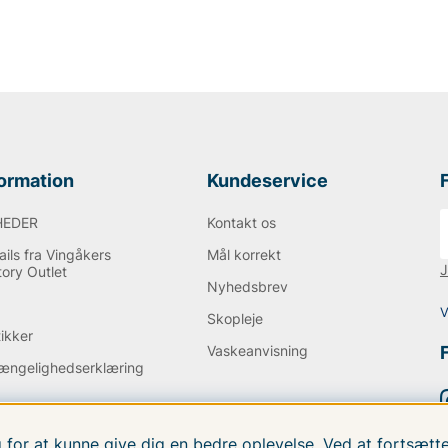
formation
Kundeservice
HEDER
Kontakt os
ils fra Vingåkers
Mål korrekt
J
tory Outlet
Nyhedsbrev
Q
V
Skopleje
tikker
Vaskeanvisning
gængelighedserklæring
g for at kunne give dig en bedre oplevelse. Ved at fortsæ