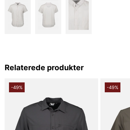
Relaterede produkter
-49%
-49%