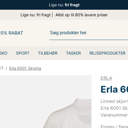
Lige nu:
fri fragt
Lige nu: fri fragt | Altid op til 80% lavere priser
65% RABAT
SKO
SPORT
TILBEHØR
TASKER
REJSEPRODUKTER
ET
/
Erla 6001 Skjorta
ERLA
Erla 6
Linned skjort
Erla 6001 Sk
Varenummer
Findes i fler