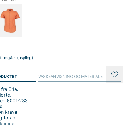
gt udgået (usyling)
ODUKTET
VASKEANVISNING OG MATERIALE
fra Erla.
jorte.
er: 6001-233
je
wn krave
g foran
tlomme