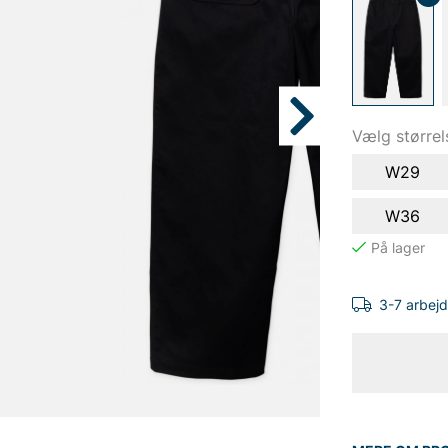
Vælg størrel
W29
W36
3-7 arbej