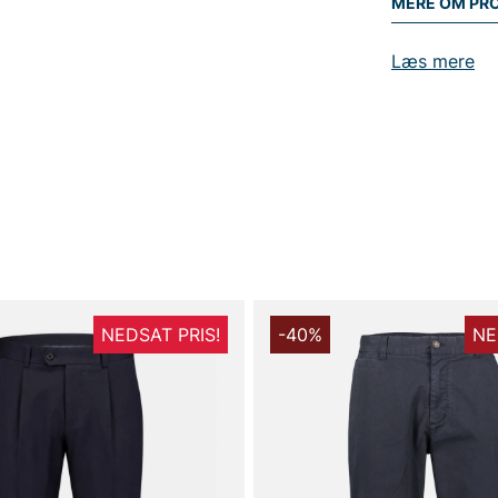
MERE OM PR
Læs mere
NEDSAT PRIS!
-40%
NE