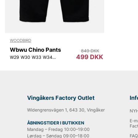
WOODBIRD
Wbwu Chino Pants
849 DKK
499 DKK
W29
W30
W33
W34
W36
Vingåkers Factory Outlet
In
Widengrensvägen 1, 643 30, Vingåker
NY
E-ma
ÅBNINGSTIDER I BUTIKKEN
Fac
Mandag – Fredag 10:00–19:00
Lørdag – Søndag 09:00–18:00
FA