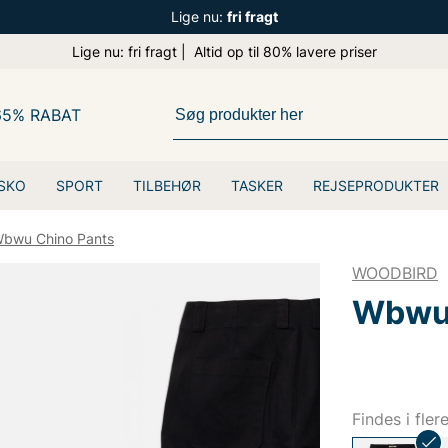
Lige nu:
fri fragt
Lige nu: fri fragt | Altid op til 80% lavere priser
65% RABAT
SKO
SPORT
TILBEHØR
TASKER
REJSEPRODUKTER
bwu Chino Pants
WOODBIRD
Wbwu 
Findes i fler