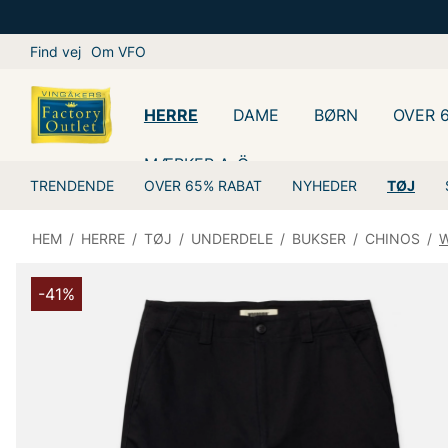
Find vej
Om VFO
HERRE
DAME
BØRN
OVER 
MÆRKER A-Ö
TRENDENDE
OVER 65% RABAT
NYHEDER
TØJ
HEM
/
HERRE
/
TØJ
/
UNDERDELE
/
BUKSER
/
CHINOS
/
W
-41%