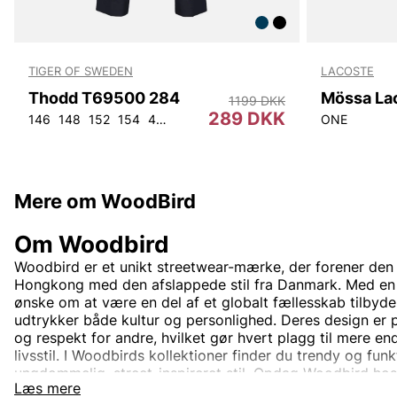
TIGER OF SWEDEN
LACOSTE
Thodd T69500 284
Mössa La
1199 DKK
289 DKK
146
148
152
154
44
46
48
50
52
54
56
92
ONE
104
Mere om WoodBird
Om Woodbird
Woodbird er et unikt streetwear-mærke, der forener den 
Hongkong med den afslappede stil fra Danmark. Med en
ønske om at være en del af et globalt fællesskab tilbyde
udtrykker både kultur og personlighed. Deres design er 
og respekt for andre, hvilket gør hvert plagg til mere en
livsstil. I Woodbirds kollektioner finder du trendy og funkt
ungdommelig, street-inspireret stil. Opdag Woodbird hos
Læs mere
for den moderne og passionerede modeelsker.