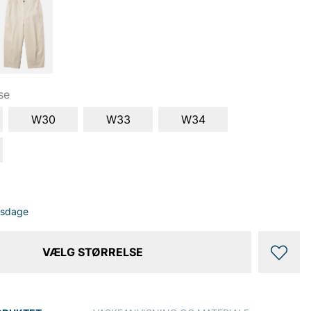
se
W30
W33
W34
dsdage
VÆLG STØRRELSE