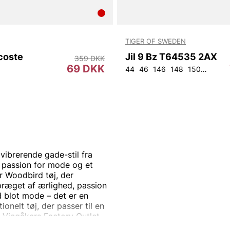
TIGER OF SWEDEN
coste
Jil 9 Bz T64535 2AX
359 DKK
69 DKK
44
46
146
148
150
152
9
vibrerende gade-stil fra
 passion for mode og et
r Woodbird tøj, der
præget af ærlighed, passion
d blot mode – det er en
ionelt tøj, der passer til en
 Vingåkers Factory Outlet –