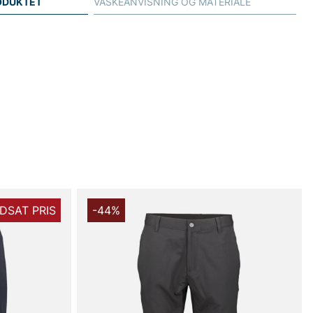
ODUKTET
VASKEANVISNING OG MATERIALE
DSAT PRIS
-44%