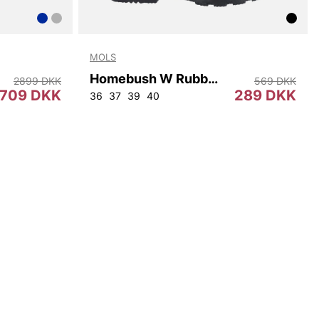
MOLS
Homebush W Rubber Boot
2899 DKK
569 DKK
709 DKK
289 DKK
2
96
100
104
108
36
37
39
40