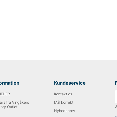
formation
Kundeservice
HEDER
Kontakt os
ils fra Vingåkers
Mål korrekt
J
tory Outlet
Nyhedsbrev
Q