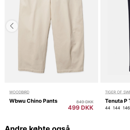
WOODBIRD
TIGER OF S
Wbwu Chino Pants
849 DKK
499 DKK
44
144
146
Andre købte også