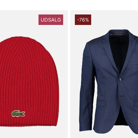
UDSALG
-76%