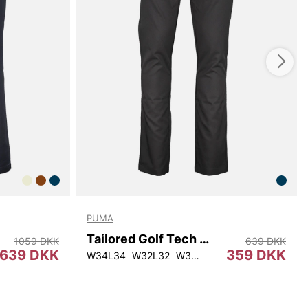
PUMA
Tailored Golf Tech 2.0 Pant
1059 DKK
639 DKK
639 DKK
359 DKK
W34L34
W32L32
W34L32
W34L30