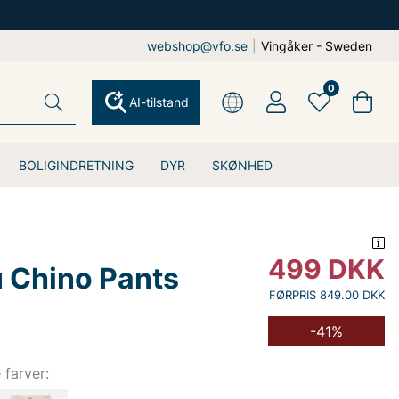
webshop@vfo.se
|
Vingåker - Sweden
0
AI-tilstand
BOLIGINDRETNING
DYR
SKØNHED
499
DKK
Chino Pants
FØRPRIS 849.00 DKK
-41%
e farver: