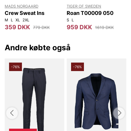
MADS NORGAARD
TIGER OF SWEDEN
T
Crew Sweat Ins
Roan T00009 050
M
L
XL
2XL
S
L
S
359 DKK
959 DKK
779 DKK
1619 DKK
Andre købte også
-76%
-76%