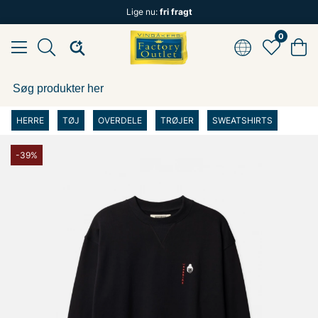
Lige nu:
fri fragt
0
HERRE
TØJ
OVERDELE
TRØJER
SWEATSHIRTS
-39%