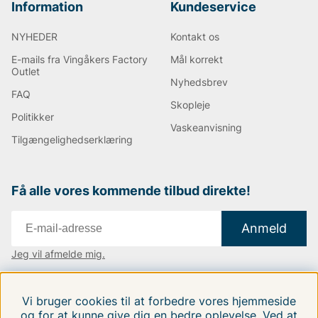
Information
Kundeservice
NYHEDER
Kontakt os
E-mails fra Vingåkers Factory
Mål korrekt
Outlet
Nyhedsbrev
FAQ
Skopleje
Politikker
Vaskeanvisning
Tilgængelighedserklæring
Få alle vores kommende tilbud direkte!
Anmeld
Jeg vil afmelde mig.
Vi findes i:
Danmark
|
Finland
|
Sverige
Vi bruger cookies til at forbedre vores hjemmeside
Følg os på vores sociale medier.
og for at kunne give dig en bedre oplevelse. Ved at