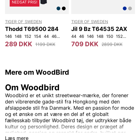
NEDSAT PRIS!
TIGER OF SWEDEN
TIGER OF SWEDEN
Thodd T69500 284
Jil 9 Bz T64535 2AX
146
148
152
154
44
46
48
50
44
52
46
54
146
56
148
92
104
150
152
92
96
289 DKK
709 DKK
1199 DKK
2899 DKK
Mere om WoodBird
Om Woodbird
Woodbird er et unikt streetwear-mærke, der forener
den vibrerende gade-stil fra Hongkong med den
afslappede stil fra Danmark. Med en passion for mode
og et ønske om at være en del af et globalt
fællesskab tilbyder Woodbird tøj, der udtrykker både
kultur og personlighed. Deres design er præget af
ærlighed, passion og respekt for andre, hvilket gør
Læs mere
hvert plagg til mere end blot mode – det er en livsstil.