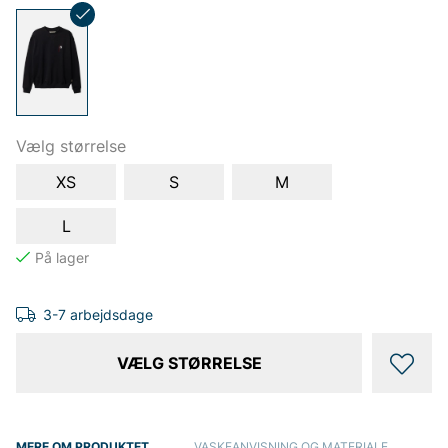
Vælg størrelse
XS
S
M
L
3-7 arbejdsdage
VÆLG STØRRELSE
MERE OM PRODUKTET
VASKEANVISNING OG MATERIALE