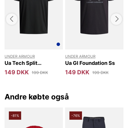
UNDER ARMOUR
UNDER ARMOUR
l
Ua Tech Split
Ua Gl Foundation Ss
Wordmark Ss
149 DKK
149 DKK
199 DKK
199 DKK
Andre købte også
-81%
-76%