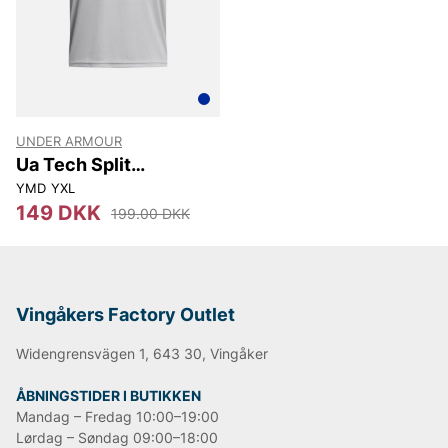
UNDER ARMOUR
Ua Tech Split
Wordmark Ss
YMD
YXL
149 DKK
199.00 DKK
Vingåkers Factory Outlet
Widengrensvägen 1, 643 30, Vingåker
ÅBNINGSTIDER I BUTIKKEN
Mandag – Fredag 10:00–19:00
Lørdag – Søndag 09:00–18:00