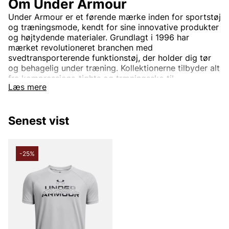
Om Under Armour
Under Armour er et førende mærke inden for sportstøj
og træningsmode, kendt for sine innovative produkter
og højtydende materialer. Grundlagt i 1996 har
mærket revolutioneret branchen med
svedtransporterende funktionstøj, der holder dig tør
og behagelig under træning. Kollektionerne tilbyder alt
fra kompressions-tights og træningssko til
Læs mere
sportstrøjer og jakker, designet til at forbedre din
præstation uanset sport eller træningsform. Med
fokus på både stil og funktion kombinerer Under
Senest vist
Armour moderne teknologi med komfort og
holdbarhed. Uanset om du træner i fitnesscentret,
løber på løbebanen eller konkurrerer på højt niveau,
hjælper Under Armour dig med at nå nye højder.
-25%