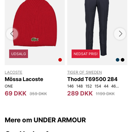
UDSALG
NEDSAT PRIS!
LACOSTE
TIGER OF SWEDEN
T
Mössa Lacoste
Thodd T69500 284
ONE
146
148
152
154
44
46
48
50
4
69 DKK
289 DKK
359 DKK
1199 DKK
Mere om UNDER ARMOUR