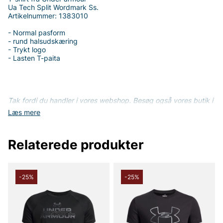
Ua Tech Split Wordmark Ss.
Artikelnummer: 1383010
- Normal pasform
- rund halsudskæring
- Trykt logo
- Lasten T-paita
Tak fordi du handler i vores webshop. Besøg også vores butik i
Vingåker.
Læs mere på
www.vfo.se
Læs mere
Relaterede produkter
-25%
-25%