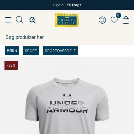
Lige nu:
fri fragt
0
BØRN
SPORT
SPORTOVERDELE
-25%