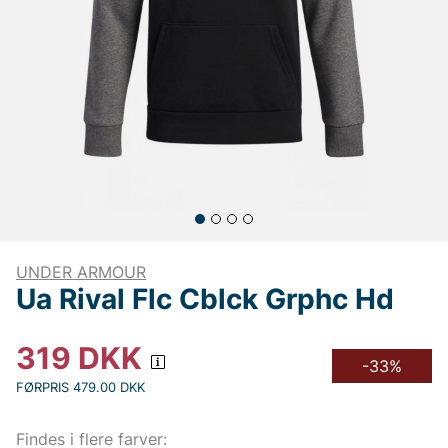
UNDER ARMOUR
Ua Rival Flc Cblck Grphc Hd
319
DKK
-33%
FØRPRIS 479.00 DKK
Findes i flere farver: