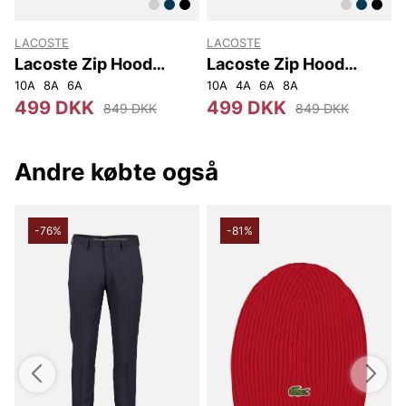
LACOSTE
LACOSTE
Lacoste Zip Hood
Lacoste Zip Hood
SJ9723
SJ9723
10A
8A
6A
10A
4A
6A
8A
499 DKK
499 DKK
849 DKK
849 DKK
Andre købte også
-76%
-81%