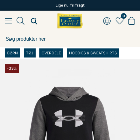
Lige nu:
fri fragt
0
BØRN
TØJ
OVERDELE
HOODIES & SWEATSHIRTS
-33%