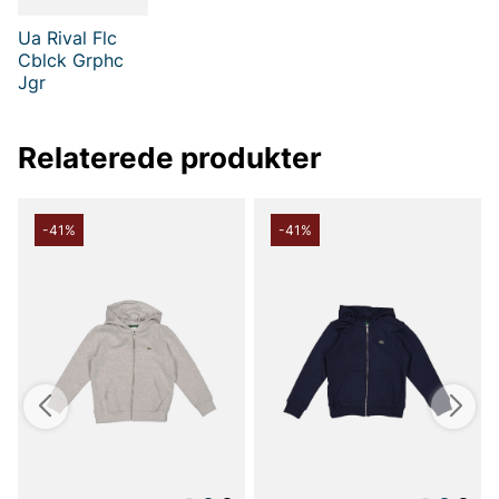
Ua Rival Flc
Cblck Grphc
Jgr
Relaterede produkter
-41%
-41%