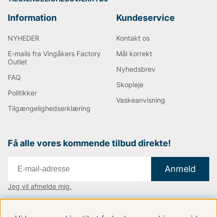
Information
Kundeservice
NYHEDER
Kontakt os
E-mails fra Vingåkers Factory
Mål korrekt
Outlet
Nyhedsbrev
FAQ
Skopleje
Politikker
Vaskeanvisning
Tilgængelighedserklæring
Få alle vores kommende tilbud direkte!
Anmeld
Jeg vil afmelde mig.
Vi findes i:
Danmark
|
Finland
|
Sverige