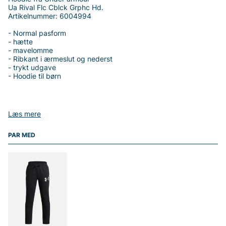
Ua Rival Flc Cblck Grphc Hd.
Artikelnummer: 6004994
- Normal pasform
- hætte
- mavelomme
- Ribkant i ærmeslut og nederst
- trykt udgave
- Hoodie til børn
Læs mere
Tak fordi du handler i vores webshop. Besøg også vores butik i
Vingåker.
Læs mere på
www.vfo.se
PAR MED