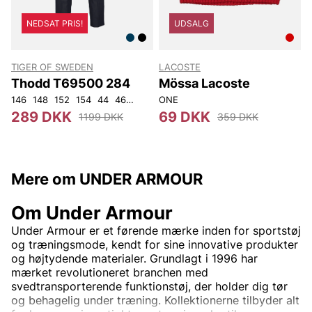
NEDSAT PRIS!
UDSALG
TIGER OF SWEDEN
LACOSTE
T
Thodd T69500 284
Mössa Lacoste
146
148
152
154
44
46
48
50
ONE
52
54
56
92
104
4
289 DKK
69 DKK
1199 DKK
359 DKK
Mere om UNDER ARMOUR
Om Under Armour
Under Armour er et førende mærke inden for sportstøj
og træningsmode, kendt for sine innovative produkter
og højtydende materialer. Grundlagt i 1996 har
mærket revolutioneret branchen med
svedtransporterende funktionstøj, der holder dig tør
og behagelig under træning. Kollektionerne tilbyder alt