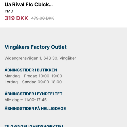
Ua Rival Flc Cblck
Grphc Hd
YMD
319 DKK
479.00 DKK
Vingåkers Factory Outlet
Widengrensvägen 1, 643 30, Vingåker
ÅBNINGSTIDER I BUTIKKEN
Mandag – Fredag 10:00–19:00
Lørdag – Søndag 09:00–18:00
ÅBNINGSTIDER I FYNDTELTET
Alle dage: 11:00–17:45
ÅBNINGSTIDER PÅ HELLIGDAGE
TILGÆNGELIGHEDSVÆRKTØJ