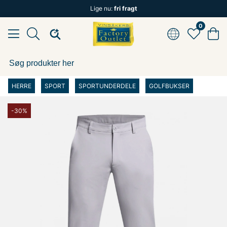
Lige nu:
fri fragt
0
HERRE
SPORT
SPORTUNDERDELE
GOLFBUKSER
-30%