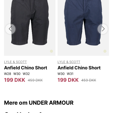
LYLE & SCOTT
LYLE & SCOTT
L
Anfield Chino Short
Anfield Chino Short
W28
W30
W32
W30
W31
199 DKK
199 DKK
459 DKK
459 DKK
Mere om UNDER ARMOUR