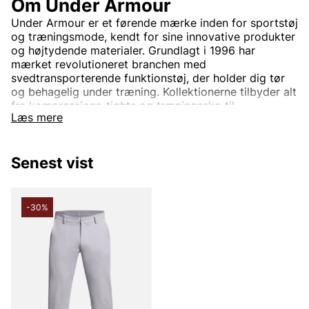
Om Under Armour
Under Armour er et førende mærke inden for sportstøj
og træningsmode, kendt for sine innovative produkter
og højtydende materialer. Grundlagt i 1996 har
mærket revolutioneret branchen med
svedtransporterende funktionstøj, der holder dig tør
og behagelig under træning. Kollektionerne tilbyder alt
fra kompressions-tights og træningssko til
Læs mere
sportstrøjer og jakker, designet til at forbedre din
præstation uanset sport eller træningsform. Med
fokus på både stil og funktion kombinerer Under
Senest vist
Armour moderne teknologi med komfort og
holdbarhed. Uanset om du træner i fitnesscentret,
løber på løbebanen eller konkurrerer på højt niveau,
hjælper Under Armour dig med at nå nye højder.
-30%