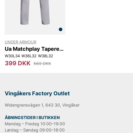
UNDER ARMOUR
Ua Matchplay Tapered
Pant
W30L34
W36L32
W38L32
399 DKK
569 DKK
Vingåkers Factory Outlet
Widengrensvägen 1, 643 30, Vingåker
ÅBNINGSTIDER I BUTIKKEN
Mandag – Fredag 10:00–19:00
Lørdag – Søndag 09:00–18:00