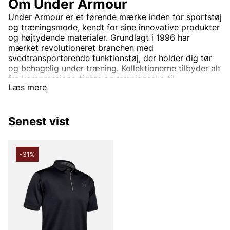
Om Under Armour
Under Armour er et førende mærke inden for sportstøj
og træningsmode, kendt for sine innovative produkter
og højtydende materialer. Grundlagt i 1996 har
mærket revolutioneret branchen med
svedtransporterende funktionstøj, der holder dig tør
og behagelig under træning. Kollektionerne tilbyder alt
fra kompressions-tights og træningssko til
Læs mere
sportstrøjer og jakker, designet til at forbedre din
præstation uanset sport eller træningsform. Med
fokus på både stil og funktion kombinerer Under
Senest vist
Armour moderne teknologi med komfort og
holdbarhed. Uanset om du træner i fitnesscentret,
løber på løbebanen eller konkurrerer på højt niveau,
hjælper Under Armour dig med at nå nye højder.
-31%