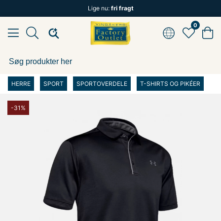
Lige nu:
fri fragt
0
HERRE
SPORT
SPORTOVERDELE
T-SHIRTS OG PIKÉER
-31%