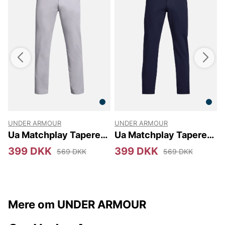
UNDER ARMOUR
UNDER ARMOUR
L
Ua Matchplay Tapered
Ua Matchplay Tapered
Pant
Pant
S
399 DKK
399 DKK
569 DKK
569 DKK
Mere om UNDER ARMOUR