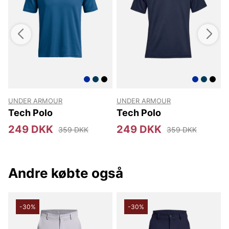
Tak fordi du handler i vores webshop. Besøg os også i vores
butik i Vingåker.
Læs mere på
www.vfo.se
UNDER ARMOUR
UNDER ARMOUR
Tech Polo
Tech Polo
249 DKK
249 DKK
359 DKK
359 DKK
Andre købte også
-30%
-30%