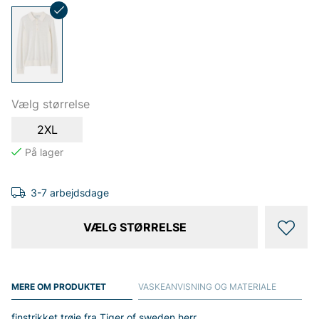
Vælg størrelse
2XL
3-7 arbejdsdage
VÆLG STØRRELSE
MERE OM PRODUKTET
VASKEANVISNING OG MATERIALE
finstrikket trøje fra Tiger of sweden herr