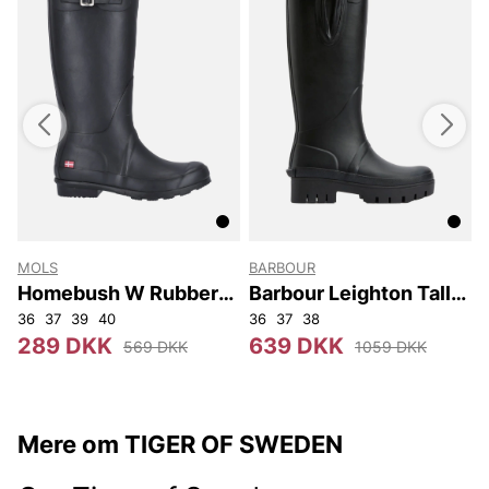
MOLS
BARBOUR
t
Homebush W Rubber
Barbour Leighton Tall
Boot
Welly
36
37
39
40
36
37
38
289 DKK
639 DKK
569 DKK
1059 DKK
Mere om TIGER OF SWEDEN