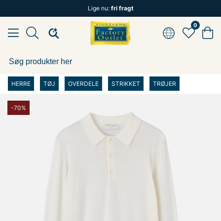
Lige nu:
fri fragt
0
HERRE
TØJ
OVERDELE
STRIKKET
TRØJER
-70%