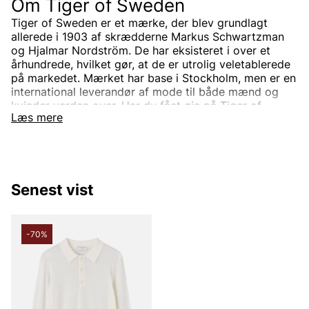
Om Tiger of Sweden
Tiger of Sweden er et mærke, der blev grundlagt
allerede i 1903 af skrædderne Markus Schwartzman
og Hjalmar Nordström. De har eksisteret i over et
århundrede, hvilket gør, at de er utrolig veletablerede
på markedet. Mærket har base i Stockholm, men er en
international leverandør af mode til både mænd og
kvinder verden over. Har du fået øje på Tiger of
Læs mere
Swedens sortiment endnu? Vi tilbyder Tiger of
Swedens produkter til en virkelig fordelagtig pris!
Tiger of Sweden-sortimentet
Designerbrandet Tiger of Sweden er minimalistisk,
Senest vist
tidløs og moderne. Produkterne er som regel
ensfarvede og forbundet med skandinavisk mode. Alle
produkter designes i det stockholmsbaserede studie,
men de samarbejder også med branchens bedste
-70%
leverandører, som de udvikler unikke modekollektioner
sammen med. Velklædt mode er helt enkelt Tiger of
Swedens signatur.
Gennem årene er produktsortimentet blevet bredere,
og særligt udvalget til mænd. I dag kan du finde både