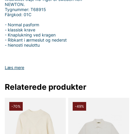
NEWTON.
Tygnummer: T68915
Färgkod: 01C
- Normal pasform
- klassisk krave
- Knaplukning ved kragen
- Ribkant i ærmeslut og nederst
- hienosti neulottu
Læs mere
Tak fordi du handler i vores webshop. Besøg også vores butik i
Vingåker.
Læs mere på
www.vfo.se
Relaterede produkter
-70%
-49%