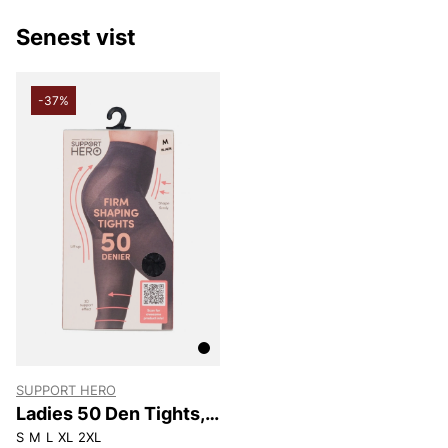
Senest vist
-37%
SUPPORT HERO
Ladies 50 Den Tights,
Firm Shaper
S
M
L
XL
2XL