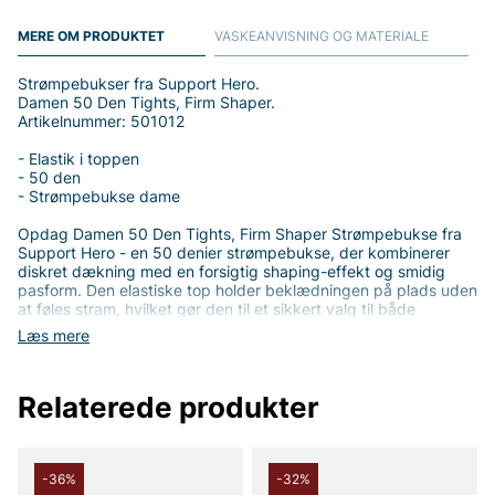
MERE OM PRODUKTET
VASKEANVISNING OG MATERIALE
Strømpebukser fra Support Hero.
Damen 50 Den Tights, Firm Shaper.
Artikelnummer: 501012
- Elastik i toppen
- 50 den
- Strømpebukse dame
Opdag Damen 50 Den Tights, Firm Shaper Strømpebukse fra
Support Hero - en 50 denier strømpebukse, der kombinerer
diskret dækning med en forsigtig shaping-effekt og smidig
pasform. Den elastiske top holder beklædningen på plads uden
at føles stram, hvilket gør den til et sikkert valg til både
hverdag og mere formelle anledninger.
Læs mere
Materialet er fuldstændig indbydende for huden: 90% polyamid
giver slidstyrke og glans, 9% elastan giver den nødvendige
Relaterede produkter
strækbarhed og restitution, mens 1% bomuld bidrager med
blødhed og komfort mod huden. Denne blanding giver en
behagelig åndbar beklædning, der føles luksuriøs mod huden,
selv hele dagen.
-36%
-32%