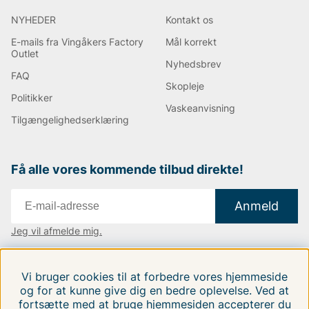
NYHEDER
Kontakt os
E-mails fra Vingåkers Factory
Mål korrekt
Outlet
Nyhedsbrev
FAQ
Skopleje
Politikker
Vaskeanvisning
Tilgængelighedserklæring
Få alle vores kommende tilbud direkte!
Anmeld
Jeg vil afmelde mig.
Vi findes i:
Danmark
|
Finland
|
Sverige
Vi bruger cookies til at forbedre vores hjemmeside
Følg os på vores sociale medier.
og for at kunne give dig en bedre oplevelse. Ved at
fortsætte med at bruge hjemmesiden accepterer du