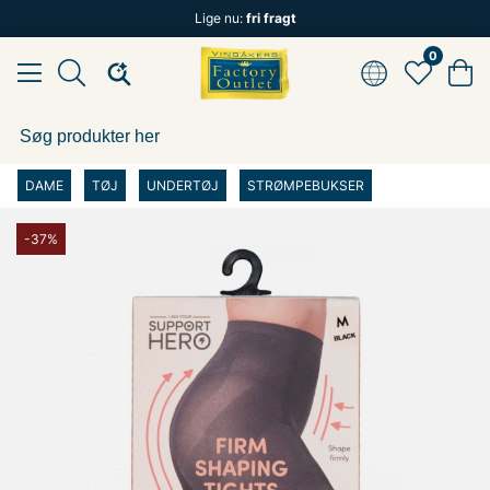
Lige nu:
fri fragt
0
DAME
TØJ
UNDERTØJ
STRØMPEBUKSER
-37%