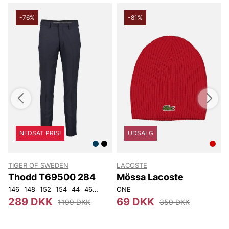
-76%
-81%
NEDSAT PRIS!
UDSALG
TIGER OF SWEDEN
LACOSTE
T
Thodd T69500 284
Mössa Lacoste
146
148
152
154
44
46
48
50
ONE
52
54
56
92
104
4
289 DKK
69 DKK
1199 DKK
359 DKK